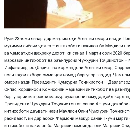
Рӯзи 23-юми январ дар маҷлисгоҳи Агентии омори назди Пр
муҳимми сиёсии ҷомеа – интихоботи вакилон ба Маҷлиси на
ва ҷамоатҳои шаҳраку деҳот, ки санаи 1 марти соли 2020 б
марказии интихобот ва раъйпурсии Ҷумҳурии Тоҷикистон –
Исфандиёр, роҳбарият ва кормандони Агентии омор, Сарраё
воситаҳои ахбори омма ҷамъомад баргузор гардид. Ҷамъом
омори назди Президенти Ҷумҳурии Тоҷикистон – Давлатзо
Сипас, коршиноси Комиссияи марказии интихобот ва раъйп
баргузории маъракаи мазкур суханронӣ намуда, қайд кардан
Президенти Ҷумҳурии Тоҷикистон аз санаи 4 – уми декабри 
интихоботи даъвати нави Маҷлиси Олии Ҷумҳурии Тоҷикисто
расидааст, ки дар асоси Фармони мазкур санаи 1-уми марти
интихоботи вакилон ба Маҷлиси намояндагони Маҷлиси Олӣ,