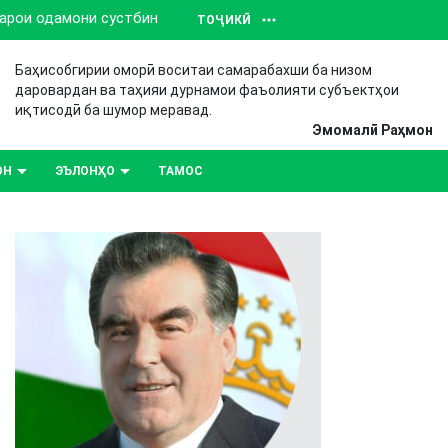
барои одамони сустбин
ТОҶИКӢ
Баҳисобгирии оморӣ воситаи самарабахши ба низом
даровардан ва таҳияи дурнамои фаъолияти субъектҳои
иқтисодӣ ба шумор меравад.
Эмомалӣ Раҳмон
ОН
ЭЪЛОНҲО
ТАМОС