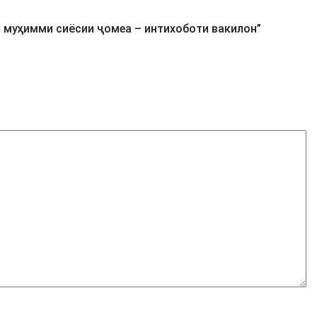
 муҳимми сиёсии ҷомеа – интихоботи вакилон
”