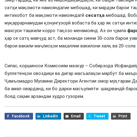
Зикр гардид, ки яке аз нишондиҳандаҳое, ки баҳри тавсифи
сатҳи мақомоти намояндагие мебошад, ки мардум барои таш
интихобот ба мақомоти намояндагӣ
сесат
ҳ
а
мебошад. Воба
муқаррарнамудаи қонунгузорӣ вобаста ба ҳар як сатҳи инт
махсуси ташкили корро тақозо менамоянд. Аз он ҷумла
фар
ҳар се сатҳ мавҷуд аст, ба монанди синни 30-сола барои уз
барои вакили маҷлисҳои маҳаллии вакилони халқ ва 20-сола
Сипас, коршиноси Комиссияи мазкур – Собирзода Исфандиёр
буллетенҳои овоздиҳи ва дигар масъалаҳои марбут ба маър
Ҷамъомадро Муовини Директори Агентии омор муҳтарам Да
ба амал оварданд, ки бо дарки масъулияти шаҳрвандӣ баро
бояд саҳми арзандаи худро гузорем.
Facebook
LinkedIn
Email
Tweet
Print