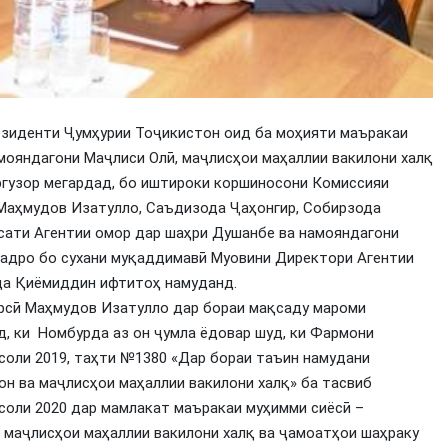
езиденти Ҷумҳурии Тоҷикистон оид ба моҳияти маъракаи
мояндагони Маҷлиси Олӣ, маҷлисҳои маҳаллии вакилони халқ
аргузор мегардад, бо иштироки коршиносони Комиссияи
 Маҳмудов Изатулло, Саъдизода Ҷаҳонгир, Собирзода
сати Агентии омор дар шаҳри Душанбе ва намояндагони
адро бо сухани муқаддимавӣ Муовини Директори Агентии
да Қиёмиддин ифтитоҳ намуданд.
урсӣ Маҳмудов Изатулло дар бораи мақсаду мароми
д, ки Номбурда аз он ҷумла ёдовар шуд, ки Фармони
соли 2019, таҳти №1380 «Дар бораи таъин намудани
н ва маҷлисҳои маҳаллии вакилони халқ» ба тасвиб
 соли 2020 дар мамлакат маъракаи муҳимми сиёсӣ –
 маҷлисҳои маҳаллии вакилони халқ ва ҷамоатҳои шаҳраку