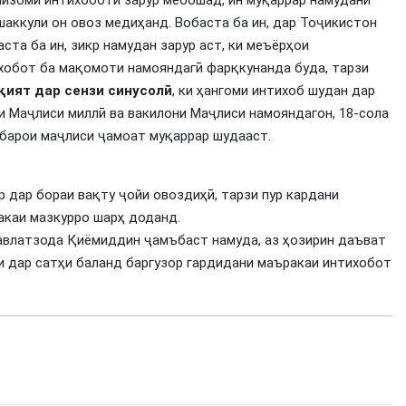
 низоми интихоботӣ зарур мебошад, ин муқаррар намудани
аккули он овоз медиҳанд. Вобаста ба ин, дар Тоҷикистон
ста ба ин, зикр намудан зарур аст, ки меъёрҳои
ихобот ба мақомоти намояндагӣ фарқкунанда буда, тарзи
қ
ият
дар
сензи
синусол
ӣ
, ки ҳангоми интихоб шудан дар
ви Маҷлиси миллӣ ва вакилони Маҷлиси намояндагон, 18-сола
 барои маҷлиси ҷамоат муқаррар шудааст.
 дар бораи вақту ҷойи овоздиҳӣ, тарзи пур кардани
акаи мазкурро шарҳ доданд.
влатзода Қиёмиддин ҷамъбаст намуда, аз ҳозирин даъват
и дар сатҳи баланд баргузор гардидани маъракаи интихобот