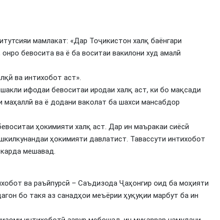
итутсияи мамлакат: «Дар Тоҷикистон халқ баёнгари
 онро бевосита ва ё ба воситаи вакилони худ амалӣ
лқӣ ва интихобот аст».
шакли ифодаи бевоситаи иродаи халқ аст, ки бо мақсади
 маҳаллӣ ва ё додани ваколат ба шахси мансабдор
бевоситаи ҳокимияти халқ аст. Дар ин маъракаи сиёсӣ
ашкилкунандаи ҳокимияти давлатист. Тавассути интихобот
 карда мешавад.
хобот ва раъйпурсӣ – Саъдизода Ҷаҳонгир оид ба моҳияти
дагон бо такя аз санадҳои меъёрии ҳуқуқии марбут ба ин