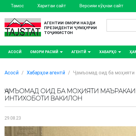
Тамос
Харитаи сайт
Версияи кӯҳнаи сайт
АГЕНТИИ ОМОРИ НАЗДИ
ПРЕЗИДЕНТИ ҶУМҲУРИИ
ТОҶИКИСТОН
АСОСӢ
ОМОРИ РАСМӢ
АГЕНТӢ
ХАБАРҲО
ҲА
Асосӣ
/
Хабарҳои агентӣ
/
Ҷамъомад оид ба моҳияти 
ҶАМЪОМАД ОИД БА МОҲИЯТИ МАЪРАКАИ
ИНТИХОБОТИ ВАКИЛОН
29.08.23