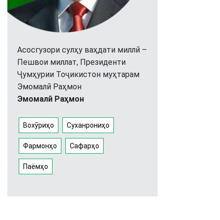
Асосгузори сулҳу ваҳдати миллӣ –
Пешвои миллат, Президенти
Ҷумҳурии Тоҷикистон муҳтарам
Эмомалӣ Раҳмон
Эмомалӣ Раҳмон
Вохӯриҳо
Суханрониҳо
Фармонҳо
Сафарҳо
Паёмҳо