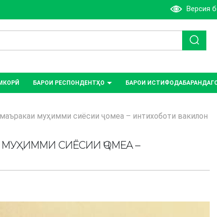
Версия 
МКОРӢ
БАРОИ РЕСПОНДЕНТҲО
БАРОИ ИСТИФОДАБАРАНДАГ
маъракаи муҳимми сиёсии ҷомеа – интихоботи вакилон
 МУҲИММИ СИЁСИИ ҶОМЕА –