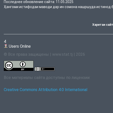
Последнее обновление сайта: 11.05.2025
Ҳангоми истифодаи маводи дар ин сомона нашршуда истинод ба
Харитаи сай
4
Users Online
© Все права защищены | www.stat.tj | 2026
Все материалы сайта доступны по лицензии:
Creative Commons Attribution 4.0 International