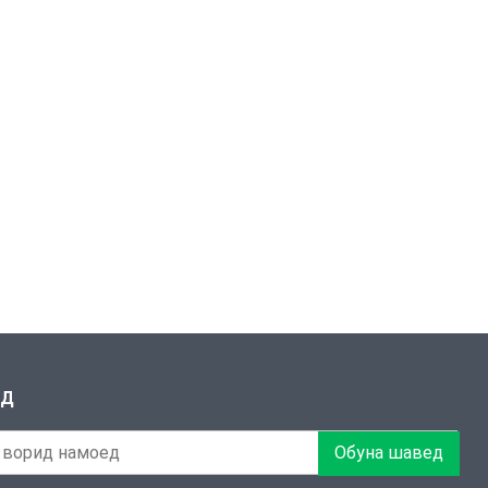
ЕД
Обуна шавед