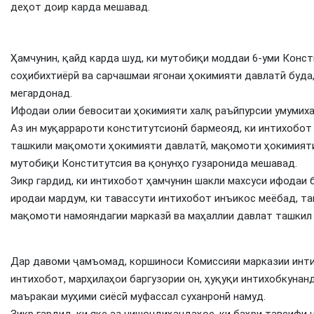
деҳот доир карда мешавад.
Ҳамчунин, қайд карда шуд, ки мутобиқи моддаи 6-уми Конст
соҳибихтиёрӣ ва сарчашмаи ягонаи ҳокимияти давлатӣ буда,
мегардонад.
Ифодаи олии бевоситаи ҳокимияти халқ раъйпурсии умумиха
Аз ин муқаррароти конститутсионӣ бармеояд, ки интихобот 
ташкили мақомоти ҳокимияти давлатӣ, мақомоти ҳокимияти
мутобиқи Конститутсия ва қонунҳо гузаронида мешавад.
Зикр гардид, ки интихобот ҳамчунин шакли махсуси ифодаи 
иродаи мардум, ки тавассути интихобот инъикос меёбад, т
мақомоти намояндагии марказӣ ва маҳаллии давлат ташкил
Дар давоми ҷамъомад, коршиноси Комиссияи марказии инти
интихобот, марҳилаҳои баргузории он, ҳуқуқи интихобкунан
маъракаи муҳими сиёсӣ муфассал суханронӣ намуд.