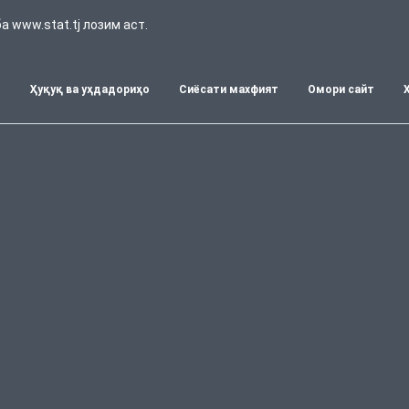
 www.stat.tj лозим аст.
т
Ҳуқуқ ва уҳдадориҳо
Сиёсати махфият
Омори сайт