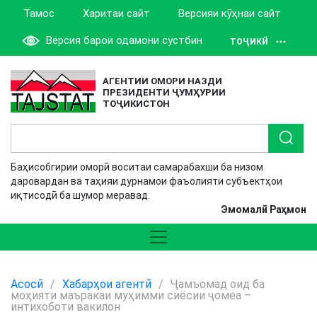
Тамос
Харитаи сайт
Версияи кӯҳнаи сайт
Версия барои одамони сустбин
ТОҶИКӢ
АГЕНТИИ ОМОРИ НАЗДИ
ПРЕЗИДЕНТИ ҶУМҲУРИИ
ТОҶИКИСТОН
Баҳисобгирии оморӣ воситаи самарабахши ба низом
даровардан ва таҳияи дурнамои фаъолияти субъектҳои
иқтисодӣ ба шумор меравад.
Эмомалӣ Раҳмон
Асосӣ
/
Хабарҳои агентӣ
/
Ҷамъомад оид ба
моҳияти маъракаи муҳимми сиёсии ҷомеа –
интихоботи вакилон