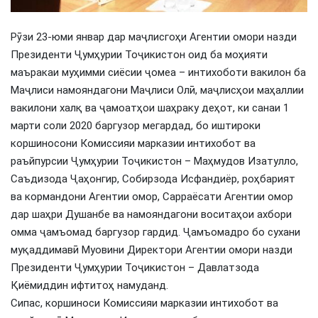
Рӯзи 23-юми январ дар маҷлисгоҳи Агентии омори назди
Президенти Ҷумҳурии Тоҷикистон оид ба моҳияти
маъракаи муҳимми сиёсии ҷомеа – интихоботи вакилон ба
Маҷлиси намояндагони Маҷлиси Олӣ, маҷлисҳои маҳаллии
вакилони халқ ва ҷамоатҳои шаҳраку деҳот, ки санаи 1
марти соли 2020 баргузор мегардад, бо иштироки
коршиносони Комиссияи марказии интихобот ва
раъйпурсии Ҷумҳурии Тоҷикистон – Маҳмудов Изатулло,
Саъдизода Ҷаҳонгир, Собирзода Исфандиёр, роҳбарият
ва кормандони Агентии омор, Сарраёсати Агентии омор
дар шаҳри Душанбе ва намояндагони воситаҳои ахбори
омма ҷамъомад баргузор гардид. Ҷамъомадро бо сухани
муқаддимавӣ Муовини Директори Агентии омори назди
Президенти Ҷумҳурии Тоҷикистон – Давлатзода
Қиёмиддин ифтитоҳ намуданд.
Сипас, коршиноси Комиссияи марказии интихобот ва