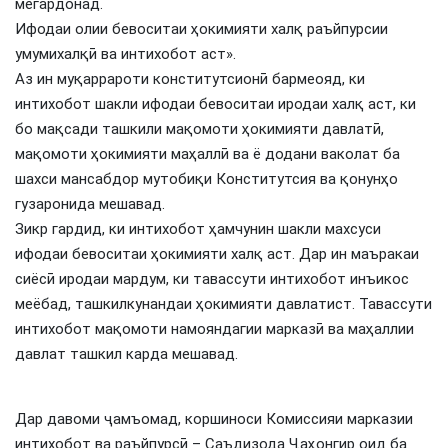
мегардонад.
Ифодаи олии бевоситаи ҳокимияти халқ раъйпурсии
умумихалқӣ ва интихобот аст».
Аз ин муқаррароти конститутсионӣ бармеояд, ки
интихобот шакли ифодаи бевоситаи иродаи халқ аст, ки
бо мақсади ташкили мақомоти ҳокимияти давлатӣ,
мақомоти ҳокимияти маҳаллӣ ва ё додани ваколат ба
шахси мансабдор мутобиқи Конститутсия ва қонунҳо
гузаронида мешавад.
Зикр гардид, ки интихобот ҳамчунин шакли махсуси
ифодаи бевоситаи ҳокимияти халқ аст. Дар ин маъракаи
сиёсӣ иродаи мардум, ки тавассути интихобот инъикос
меёбад, ташкилкунандаи ҳокимияти давлатист. Тавассути
интихобот мақомоти намояндагии марказӣ ва маҳаллии
давлат ташкил карда мешавад.
Дар давоми ҷамъомад, коршиноси Комиссияи марказии
интихобот ва раъйпурсӣ – Саъдизода Ҷаҳонгир оид ба