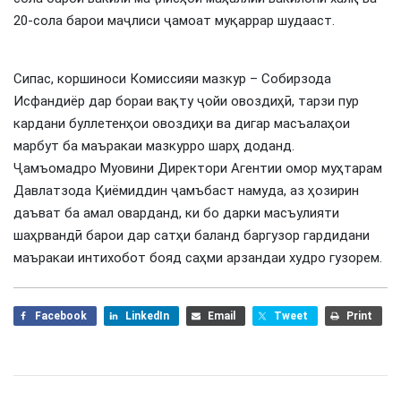
20-сола барои маҷлиси ҷамоат муқаррар шудааст.
Сипас, коршиноси Комиссияи мазкур – Собирзода
Исфандиёр дар бораи вақту ҷойи овоздиҳӣ, тарзи пур
кардани буллетенҳои овоздиҳи ва дигар масъалаҳои
марбут ба маъракаи мазкурро шарҳ доданд.
Ҷамъомадро Муовини Директори Агентии омор муҳтарам
Давлатзода Қиёмиддин ҷамъбаст намуда, аз ҳозирин
даъват ба амал оварданд, ки бо дарки масъулияти
шаҳрвандӣ барои дар сатҳи баланд баргузор гардидани
маъракаи интихобот бояд саҳми арзандаи худро гузорем.
Facebook
LinkedIn
Email
Tweet
Print