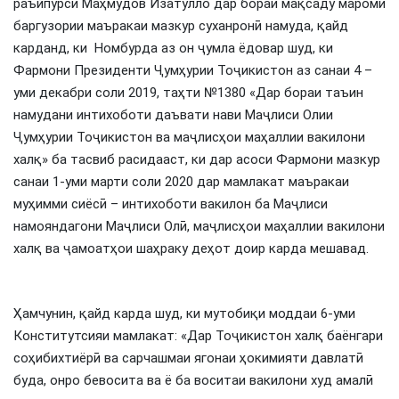
раъйпурсӣ Маҳмудов Изатулло дар бораи мақсаду мароми
баргузории маъракаи мазкур суханронӣ намуда, қайд
карданд, ки Номбурда аз он ҷумла ёдовар шуд, ки
Фармони Президенти Ҷумҳурии Тоҷикистон аз санаи 4 –
уми декабри соли 2019, таҳти №1380 «Дар бораи таъин
намудани интихоботи даъвати нави Маҷлиси Олии
Ҷумҳурии Тоҷикистон ва маҷлисҳои маҳаллии вакилони
халқ» ба тасвиб расидааст, ки дар асоси Фармони мазкур
санаи 1-уми марти соли 2020 дар мамлакат маъракаи
муҳимми сиёсӣ – интихоботи вакилон ба Маҷлиси
намояндагони Маҷлиси Олӣ, маҷлисҳои маҳаллии вакилони
халқ ва ҷамоатҳои шаҳраку деҳот доир карда мешавад.
Ҳамчунин, қайд карда шуд, ки мутобиқи моддаи 6-уми
Конститутсияи мамлакат: «Дар Тоҷикистон халқ баёнгари
соҳибихтиёрӣ ва сарчашмаи ягонаи ҳокимияти давлатӣ
буда, онро бевосита ва ё ба воситаи вакилони худ амалӣ