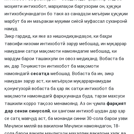
моҳияти интихобот, марҳилаҳои баргузории он, ҳуқуқи
интихобкунандагон бо такя аз санадҳои меъёрии ҳуқуқии
марбут ба ин маъракаи муҳими сиёсӣ муфассал суханронӣ
намуд.
Зикр гардид, ки яке аз нишондиҳандаҳое, ки баҳри
тавсифи низоми интихоботӣ зарур мебошад, ин муқаррар
намудани сатҳи мақомоти намояндагие мебошад, ки
мардум барои ташаккули он овоз медиҳанд. Вобаста ба
ин, дар Тоҷикистон интихобот ба мақомоти
намояндагӣ
сесат
ҳ
а
мебошад. Вобаста ба ин, зикр
намудан зарур аст, ки меъёрҳои муқаррарнамудаи
қонунгузорӣ вобаста ба ҳар як сатҳи интихобот ба
мақомоти намояндагӣ фарқкунанда буда, тарзи махсуси
ташкили корро тақозо менамоянд. Аз он ҷумла
фар
қ
ият
дар
сензи
синусол
ӣ
, ки ҳангоми интихоб шудан дар ҳар
се сатҳ мавҷуд аст, ба монанди синни 30-сола барои узви
Маҷлиси миллӣ ва вакилони Маҷлиси намояндагон, 18-
сола барои вакили маҷлисҳои маҳаллии вакилони халқ ва