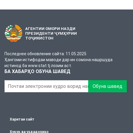
АГЕНТИИ ОМОРИ НАЗДИ
ПРЕЗИДЕНТИ ҶУМҲУРИИ
ТОҶИКИСТОН
Последнее обновление сайта: 11.05.2025
Ҳангоми истифодаи маводи дар ин сомона нашршуда
истинод ба www.stat.tj лозим аст.
БА ХАБАРҲО ОБУНА ШАВЕД
Обуна шавед
Харитаи сайт
Ҳуқуқ ва уҳдадориҳо