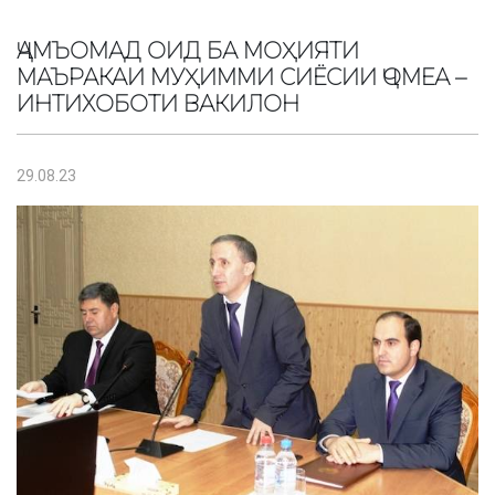
ҶАМЪОМАД ОИД БА МОҲИЯТИ
МАЪРАКАИ МУҲИММИ СИЁСИИ ҶОМЕА –
ИНТИХОБОТИ ВАКИЛОН
29.08.23