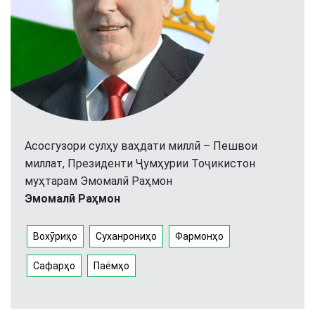
Асосгузори сулҳу ваҳдати миллӣ – Пешвои
миллат, Президенти Ҷумҳурии Тоҷикистон
муҳтарам Эмомалӣ Раҳмон
Эмомалӣ Раҳмон
Вохӯриҳо
Суханрониҳо
Фармонҳо
Сафарҳо
Паёмҳо