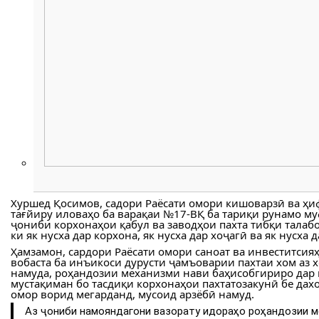
Хуршед Қосимов, садори Раёсати омори кишоварзӣ ва ҳи
тағйиру иловаҳо ба варақаи №17-ВҚ ба тариқи рунамо муф
ҷониби корхонаҳои қабул ва заводҳои пахта тибқи талабо
ки як нусха дар корхона, як нусха дар хоҷагӣ ва як нусх
Ҳамзамон, сардори Раёсати омори саноат ва инвеститсия
вобаста ба инъикоси дурусти ҷамъоварии пахтаи хом аз 
намуда, роҳандозии механизми нави баҳисобгириро дар 
мустақиман бо тасдиқи корхонаҳои пахтатозакунӣ бе дах
омор ворид мегарданд, мусоид арзёбӣ намуд.
Аз ҷониби намояндагони вазорату идораҳо роҳандозии м