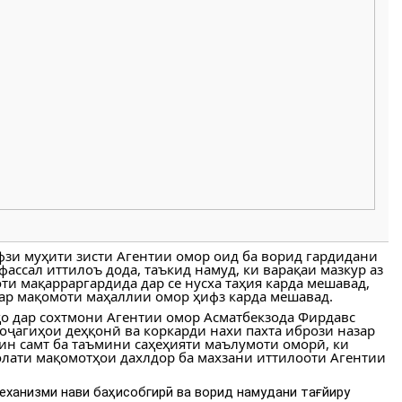
фзи муҳити зисти Агентии омор оид ба ворид гардидани
ассал иттилоъ дода, таъкид намуд, ки варақаи мазкур аз
ти мақарраргардида дар се нусха таҳия карда мешавад,
а дар мақомоти маҳаллии омор ҳифз карда мешавад.
ҳо дар сохтмони Агентии омор Асматбекзода Фирдавс
хоҷагиҳои деҳқонӣ ва коркарди нахи пахта ибрози назар
ин самт ба таъмини саҳеҳияти маълумоти оморӣ, ки
олати мақомотҳои дахлдор ба махзани иттилооти Агентии
еханизми нави баҳисобгирӣ ва ворид намудани тағйиру