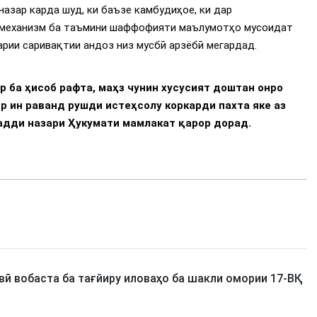
назар карда шуд, ки баъзе камбудиҳое, ки дар
н механизм ба таъмини шаффофияти маълумотҳо мусоидат
рии саривақтии андоз низ мусбӣ арзёбӣ мегардад.
 ба ҳисоб рафта, маҳз чунин хусусият доштан онро
ар ин раванд рушди истеҳсолу коркарди пахта яке аз
адди назари Ҳукумати мамлакат қарор дорад.
вӣ вобаста ба тағйиру иловаҳо ба шакли омории 17-ВҚ