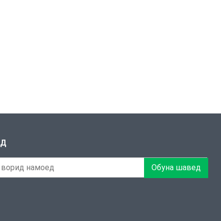
ЕД
Обуна шавед