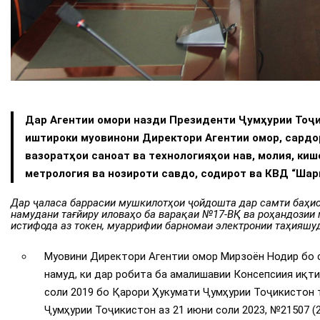
Дар Агентии омори назди Президенти Ҷумҳурии Тоҷи
иштироки муовинони Директори Агентии омор, сардо
вазоратҳои саноат ва технологияҳои нав, молия, киш
метрология ва нозироти савдо, содирот ва КВД “Шар
Дар ҷаласа баррасии мушкилотҳои ҷойдошта дар самти баҳис
намудани тағйиру иловаҳо ба варақаи №17-ВҚ ва роҳандозии 
истифода аз токен, муаррифии барномаи электронии таҳияшуд
Муовини Директори Агентии омор Мирзоён Нодир бо с
намуд, ки дар робита ба амалишавии Консепсиия иқти
соли 2019 бо Қарори Ҳукумати Ҷумҳурии Тоҷикистон 
Ҷумҳурии Тоҷикистон аз 21 июни соли 2023, №21507 