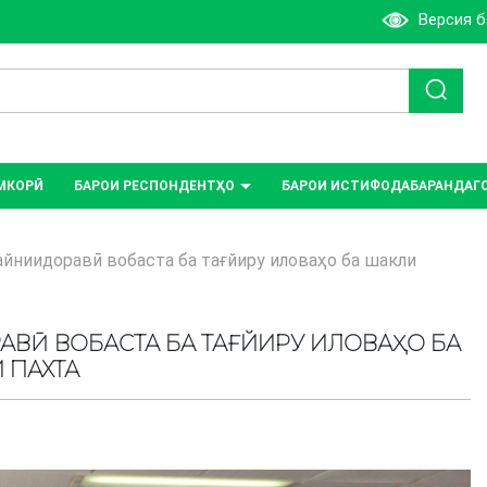
Версия 
МКОРӢ
БАРОИ РЕСПОНДЕНТҲО
БАРОИ ИСТИФОДАБАРАНДАГ
айниидоравӣ вобаста ба тағйиру иловаҳо ба шакли
АВӢ ВОБАСТА БА ТАҒЙИРУ ИЛОВАҲО БА
 ПАХТА