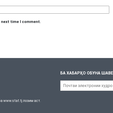
e next time I comment.
БА ХАБАРҲО ОБУНА ШАВ
 www.stat.tj лозим аст.