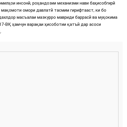
 омилҳои инсонӣ, роҳандозии механизми нави баҳисобгирӣ
, мақомоти омори давлатӣ тасмим гирифтааст, ки бо
дахлдор масъалаи мазкурро мавриди баррасӣ ва муҳокима
 17-ВҚ ҳамчун варақаи ҳисоботии қатъӣ дар асоси
.