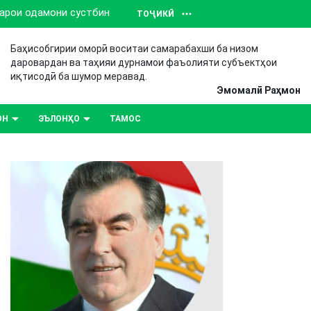
барои одамони сустбин
ТОҶИКӢ
Баҳисобгирии оморӣ воситаи самарабахши ба низом
даровардан ва таҳияи дурнамои фаъолияти субъектҳои
иқтисодӣ ба шумор меравад.
Эмомалӣ Раҳмон
ОН
ЭЪЛОНҲО
ТАМОС