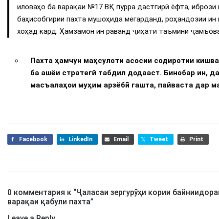
иловаҳо ба варақаи №17 ВҚ пурра дастгирӣ ёфта, ибрози 
баҳисобгирии пахта мушоҳида мегарданд, роҳандозии и
хоҳад кард. Ҳамзамон ин раванд ҷиҳати таъмини ҷамъова
Пахта ҳамчун маҳсулоти асосии содиротии кишвар
ба ашёи стратегӣ табдил додааст. Бинобар ин, д
масъалаҳои муҳим арзёбӣ гашта, пайваста дар м
Facebook
LinkedIn
Email
Tweet
Print
0 комментария к “
Ҷаласаи зергурӯҳи кории байниидора
варақаи қабули пахта
”
Leave a Reply