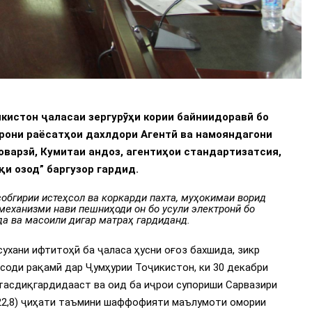
кистон ҷаласаи зергурӯҳи кории байниидоравӣ бо
рони раёсатҳои дахлдори Агентӣ ва намояндагони
оварзӣ, Кумитаи андоз, агентиҳои стандартизатсия,
қи озод” баргузор гардид.
обгирии истеҳсол ва коркарди пахта, муҳокимаи ворид
механизми нави пешниҳоди он бо усули электронӣ бо
а ва масоили дигар матраҳ гардиданд.
ухани ифтитоҳӣ ба ҷаласа ҳусни оғоз бахшида, зикр
соди рақамӣ дар Ҷумҳурии Тоҷикистон, ки 30 декабри
тасдиқгардидааст ва оид ба иҷрои супориши Сарвазири
(22,8) ҷиҳати таъмини шаффофияти маълумоти омории