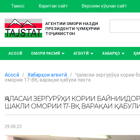
Тамос
Харитаи сайт
Версияи кӯҳнаи сайт
АГЕНТИИ ОМОРИ НАЗДИ
ПРЕЗИДЕНТИ ҶУМҲУРИИ
ТОҶИКИСТОН
АСОСӢ
ОМОРИ РАСМӢ
АГЕНТӢ
ХАБАРҲО
ҲА
Асосӣ
/
Хабарҳои агентӣ
/
Ҷаласаи зергурӯҳи кории б
омории 17-ВҚ варақаи қабули пахта
ҶАЛАСАИ ЗЕРГУРӮҲИ КОРИИ БАЙНИИДОР
ШАКЛИ ОМОРИИ 17-ВҚ ВАРАҚАИ ҚАБУЛИ
29.08.23