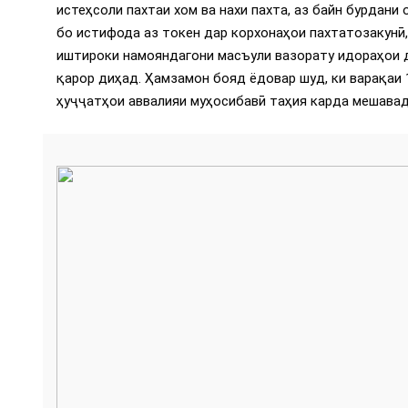
истеҳсоли пахтаи хом ва нахи пахта, аз байн бурдани
бо истифода аз токен дар корхонаҳои пахтатозакунӣ
иштироки намояндагони масъули вазорату идораҳои 
қарор диҳад. Ҳамзамон бояд ёдовар шуд, ки варақаи
ҳуҷҷатҳои аввалияи муҳосибавӣ таҳия карда мешавад