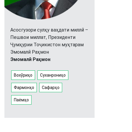
Асосгузори сулҳу ваҳдати миллӣ –
Пешвои миллат, Президенти
Ҷумҳурии Тоҷикистон муҳтарам
Эмомалӣ Раҳмон
Эмомалӣ Раҳмон
Вохӯриҳо
Суханрониҳо
Фармонҳо
Сафарҳо
Паёмҳо