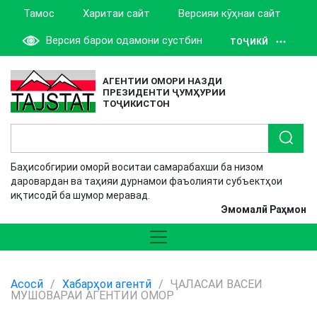
Тамос
Харитаи сайт
Версияи кӯҳнаи сайт
Версия барои одамони сустбин
ТОҶИКӢ
АГЕНТИИ ОМОРИ НАЗДИ
ПРЕЗИДЕНТИ ҶУМҲУРИИ
ТОҶИКИСТОН
Баҳисобгирии оморӣ воситаи самарабахши ба низом
даровардан ва таҳияи дурнамои фаъолияти субъектҳои
иқтисодӣ ба шумор меравад.
Эмомалӣ Раҳмон
Асосӣ
/
Хабарҳои агентӣ
/
ҶАЛАСАИ ВАСЕИ
МУШОВАРАИ АГЕНТИИ ОМОР