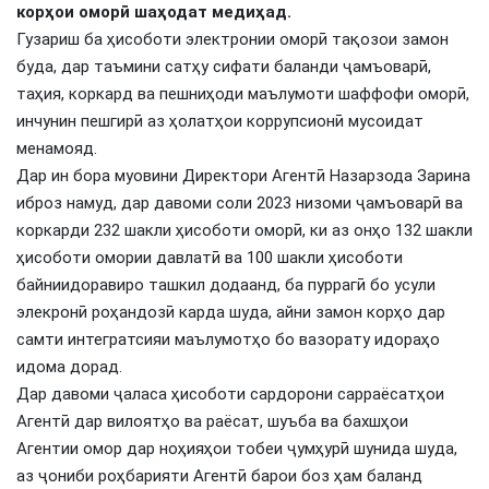
корҳои оморӣ шаҳодат медиҳад.
Гузариш ба ҳисоботи электронии оморӣ тақозои замон
буда, дар таъмини сатҳу сифати баланди ҷамъоварӣ,
таҳия, коркард ва пешниҳоди маълумоти шаффофи оморӣ,
инчунин пешгирӣ аз ҳолатҳои коррупсионӣ мусоидат
менамояд.
Дар ин бора муовини Директори Агентӣ Назарзода Зарина
иброз намуд, дар давоми соли 2023 низоми ҷамъоварӣ ва
коркарди 232 шакли ҳисоботи оморӣ, ки аз онҳо 132 шакли
ҳисоботи омории давлатӣ ва 100 шакли ҳисоботи
байниидоравиро ташкил додаанд, ба пуррагӣ бо усули
элекронӣ роҳандозӣ карда шуда, айни замон корҳо дар
самти интегратсияи маълумотҳо бо вазорату идораҳо
идома дорад.
Дар давоми ҷаласа ҳисоботи сардорони сарраёсатҳои
Агентӣ дар вилоятҳо ва раёсат, шуъба ва бахшҳои
Агентии омор дар ноҳияҳои тобеи ҷумҳурӣ шунида шуда,
аз ҷониби роҳбарияти Агентӣ барои боз ҳам баланд