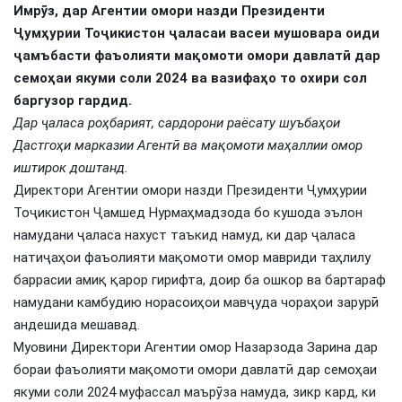
Имрӯз, дар Агентии омори назди Президенти
Ҷумҳурии Тоҷикистон ҷаласаи васеи мушовара оиди
ҷамъбасти фаъолияти мақомоти омори давлатӣ дар
семоҳаи якуми соли 2024 ва вазифаҳо то охири сол
баргузор гардид.
Дар ҷаласа роҳбарият, сардорони раёсату шуъбаҳои
Дастгоҳи марказии Агентӣ ва мақомоти маҳаллии омор
иштирок доштанд.
Директори Агентии омори назди Президенти Ҷумҳурии
Тоҷикистон Ҷамшед Нурмаҳмадзода бо кушода эълон
намудани ҷаласа нахуст таъкид намуд, ки дар ҷаласа
натиҷаҳои фаъолияти мақомоти омор мавриди таҳлилу
баррасии амиқ қарор гирифта, доир ба ошкор ва бартараф
намудани камбудию норасоиҳои мавҷуда чораҳои зарурӣ
андешида мешавад.
Муовини Директори Агентии омор Назарзода Зарина дар
бораи фаъолияти мақомоти омори давлатӣ дар семоҳаи
якуми соли 2024 муфассал маърӯза намуда, зикр кард, ки