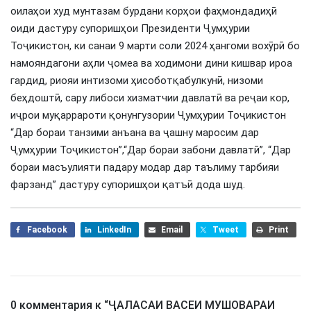
оилаҳои худ мунтазам бурдани корҳои фаҳмондадиҳӣ
оиди дастуру супоришҳои Президенти Ҷумҳурии
Тоҷикистон, ки санаи 9 марти соли 2024 ҳангоми вохӯрӣ бо
намояндагони аҳли ҷомеа ва ходимони дини кишвар ироа
гардид, риояи интизоми ҳисоботқабулкунӣ, низоми
беҳдоштӣ, сару либоси хизматчии давлатӣ ва реҷаи кор,
иҷрои муқаррароти қонунгузории Ҷумҳурии Тоҷикистон
“Дар бораи танзими анъана ва ҷашну маросим дар
Ҷумҳурии Тоҷикистон”,“Дар бораи забони давлатӣ”, “Дар
бораи масъулияти падару модар дар таълиму тарбияи
фарзанд” дастуру супоришҳои қатъӣ дода шуд.
Facebook
LinkedIn
Email
Tweet
Print
0 комментария к “
ҶАЛАСАИ ВАСЕИ МУШОВАРАИ