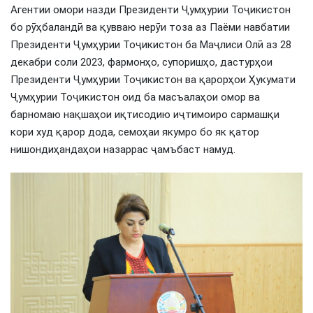
Агентии омори назди Президенти Ҷумҳурии Тоҷикистон
бо рӯҳбаландӣ ва қувваю нерӯи тоза аз Паёми навбатии
Президенти Ҷумҳурии Тоҷикистон ба Маҷлиси Олӣ аз 28
декабри соли 2023, фармонҳо, супоришҳо, дастурҳои
Президенти Ҷумҳурии Тоҷикистон ва қарорҳои Ҳукумати
Ҷумҳурии Тоҷикистон оид ба масъалаҳои омор ва
барномаю нақшаҳои иқтисодию иҷтимоиро сармашқи
кори худ қарор дода, семоҳаи якумро бо як қатор
нишондиҳандаҳои назаррас ҷамъбаст намуд.