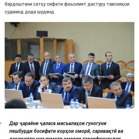
бардоштани сатҳу сифати фаъолият дастуру тавсияҳои
судманд дода шуданд.
Дар ҷараёни ҷаласа масъалаҳои гуногуни
пешбурди босифати корҳои оморӣ, саривақтӣ ва
дақиқияти маълумоти омории тавсифкунандаи