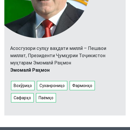
Асосгузори сулҳу ваҳдати миллӣ – Пешвои
миллат, Президенти Ҷумҳурии Тоҷикистон
муҳтарам Эмомалӣ Раҳмон
Эмомалӣ Раҳмон
Вохӯриҳо
Суханрониҳо
Фармонҳо
Сафарҳо
Паёмҳо