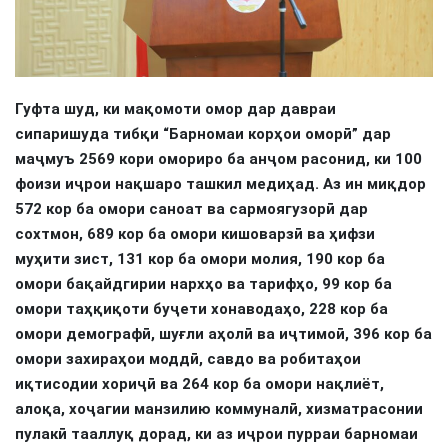
Гуфта шуд, ки мақомоти омор дар давраи
сипаришуда тибқи “Барномаи корҳои оморӣ” дар
маҷмуъ 2569 кори омориро ба анҷом расонид, ки 100
фоизи иҷрои нақшаро ташкил медиҳад. Аз ин миқдор
572 кор ба омори саноат ва сармоягузорӣ дар
сохтмон, 689 кор ба омори кишоварзӣ ва ҳифзи
муҳити зист, 131 кор ба омори молия, 190 кор ба
омори бақайдгирии нархҳо ва тарифҳо, 99 кор ба
омори таҳқиқоти буҷети хонаводаҳо, 228 кор ба
омори демографӣ, шуғли аҳолӣ ва иҷтимоӣ, 396 кор ба
омори захираҳои моддӣ, савдо ва робитаҳои
иқтисодии хориҷӣ ва 264 кор ба омори нақлиёт,
алоқа, хоҷагии манзилию коммуналӣ, хизматрасонии
пулакӣ тааллуқ дорад, ки аз иҷрои пурраи барномаи