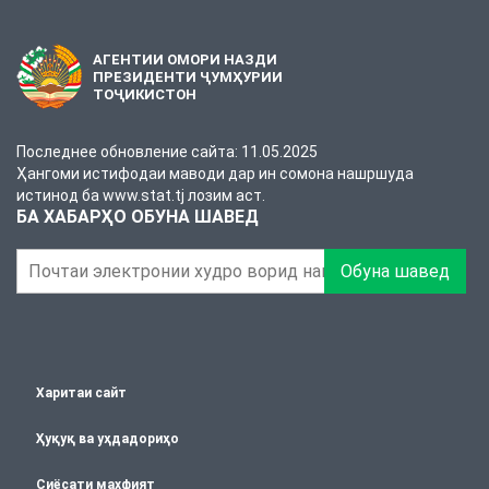
АГЕНТИИ ОМОРИ НАЗДИ
ПРЕЗИДЕНТИ ҶУМҲУРИИ
ТОҶИКИСТОН
Последнее обновление сайта: 11.05.2025
Ҳангоми истифодаи маводи дар ин сомона нашршуда
истинод ба www.stat.tj лозим аст.
БА ХАБАРҲО ОБУНА ШАВЕД
Обуна шавед
Харитаи сайт
Ҳуқуқ ва уҳдадориҳо
Сиёсати махфият