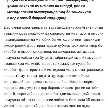
ҳамаи соҳаҳои иҷтимоию иқтисодӣ, риояи
методологияи амалкунанда оид ба ташаккули
омори расмӣ баррасӣ гардиданд.
Дар охири кори ҷаласа аз тарафи Директори Агентӣ оиди
таъмини муътамаднокӣ ва саривақтии маълумоти омории
пешниҳодшаванда мутобиқ ба методологияи ташаккули
омори расмӣ, фарогирии пурраи субъектҳои хоҷагидор ба
ҳисоботи оморӣ, мақсаднок ва самаранок истифода
намудани маблағҳои буҷетӣ, ғайринақдӣ амалӣ намудани
амалиётҳои молиявӣ, назорати ҳамарӯзаи пурра ба
ҳисобот фаро гирифтани истеҳсоли молу хизматрасониҳо,
назорати мунтазам ҷиҳати пур кардани китобҳои
хоҷагидорӣ дар ҷамоатҳо ва дар баробари ин, ворид
кардани маълумотҳо дар барномаи электронии китоби
хоҷагӣ, фарогирӣ ва дар ҳисоботҳои омории ҷорӣ ворид
намудани объектҳои ҷашнии вобаста ба ҷашни 35-солагии
Истиқлоли давлатӣ, дар байни кормандон ва аҳли