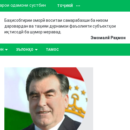
барои одамони сустбин
ТОҶИКӢ
Баҳисобгирии оморӣ воситаи самарабахши ба низом
даровардан ва таҳияи дурнамои фаъолияти субъектҳои
иқтисодӣ ба шумор меравад.
Эмомалӣ Раҳмон
ОН
ЭЪЛОНҲО
ТАМОС