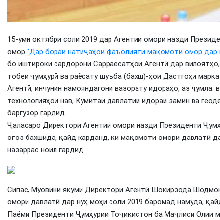
15-уми октябри соли 2019 дар Агентии омори назди Презид
омор
“Дар бораи натиҷаҳои фаъолияти мақомоти омор дар ну
бо иштироки сардорони Сарраёсатҳои Агентӣ дар вилоятҳо
тобеи ҷумҳурӣ ва раёсату шуъба (бахш)-ҳои Дастгоҳи марка
Агентӣ, инчунин намояндагони вазорату идораҳо, аз ҷумла: 
технологияҳои нав, Кумитаи давлатии идораи замин ва геод
баргузор гардид.
Ҷаласаро Директори Агентии омори назди Президенти Ҷумҳ
оғоз бахшида, қайд карданд, ки мақомоти омори давлатӣ да
назаррас ноил гардид.
Сипас, Муовини якуми Директори Агентӣ Шокирзода Шодмо
омори давлатӣ дар нуҳ моҳи соли 2019 баромад намуда, қа
Паёми Президенти Ҷумҳурии Тоҷикистон ба Маҷлиси Олии ма