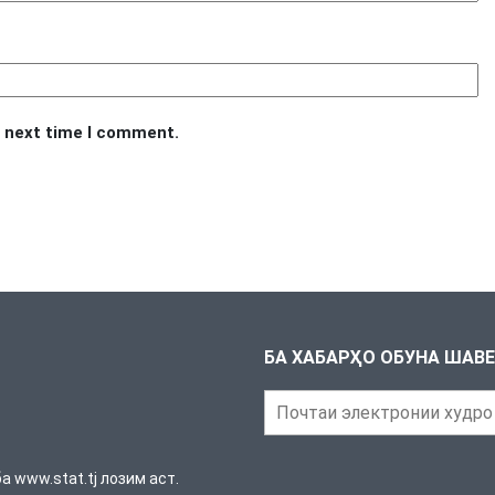
e next time I comment.
БА ХАБАРҲО ОБУНА ШАВ
 www.stat.tj лозим аст.