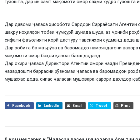
гузошта, дар ин самт мақомоти омор саҳми худро гузошта и
Дар давоми ҷаласа ҳисоботи Сардори Сарраёсати Агентии о
шаҳру ноҳияҳои тобеи ҷумҳурӣ шунида шуда, аз ҷониби роҳ
сифати фаъолияти корӣ дастуру тавсияҳои судманд дода ш
Дар робита ба маърӯза ва баромадҳо намояндагони вазорат
мақомоти омор баҳои қаноатбахш доданд.
Дар охири ҷаласа Директори Агентии омори назди Президен
назардошти баррасии рӯзномаи ҷаласа ва баромадҳои роҳб
мушаххас дода, сипас ҷаласаи мушовара қарори дахлдор қаб
Facebook
LinkedIn
Email
Tweet
Print
0 комментария к “
Ҷаласаи васеи мушовараи Агентии о