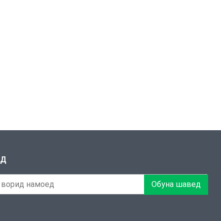
ЕД
Обуна шавед