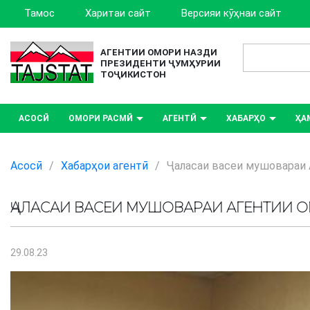
Тамос
Харитаи сайт
Версияи кӯҳнаи сайт
АГЕНТИИ ОМОРИ НАЗДИ
ПРЕЗИДЕНТИ ҶУМҲУРИИ
ТОҶИКИСТОН
АСОСӢ
ОМОРИ РАСМӢ
АГЕНТӢ
ХАБАРҲО
ҲА
Асосӣ
/
Хабарҳои агентӣ
/
Ҷаласаи васеи мушовараи 
ҶАЛАСАИ ВАСЕИ МУШОВАРАИ АГЕНТИИ 
29.08.23