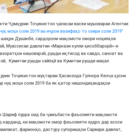
енти Ҷумҳурии Тоҷикистон ҷаласаи васеи мушовараи Агентии
ҳ моҳи соли 2019 ва иҷрои вазифаҳо то охири соли 2019”
, шаҳри Душанбе, сардорони мақомоти омори ноҳияҳои
зӣ, Муассисаи давлатии «Маркази кулли ҳисоббарорӣ»-и
вазоратҳои кишоварзӣ, рушди иқтисод ва савдо, саноат ва
езӣ, Кумитаи рушди сайёҳӣ ва Кумитаи рушди маҳал
урии Тоҷикистон муҳтарам Ҳасанзода Гулнора Кенҷа ҳусни
р нуҳ моҳи соли 2019 ба як қатор нишондиҳандаҳои
н Шариф пурра оид ба ҷамъбасти фаъолияти мақомоти
йд карданд, ки мақомоти омор фаъолияти худро дар асоси
млакат, фармонҳо, дастуру супоришҳои Сарвари давлат,