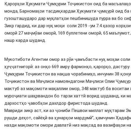
Қарорҳои Ҳукумати Ҷумҳурии Тоҷикистон оид ба масъалаҳо
монда, Барномаҳои тасдиқкардаи Ҳукумати ҷумҳурӣ оид ба
гузошташударо дар муҳлатҳои пешбинишуда пурра ва бо сиф
Зикр гардид, ки дар нуҳ моҳи соли 2019 -ум 7.4 ҳазор корҳ
оморӣ 27 маҷмӯаи оморӣ, 169 буллетени оморӣ, 65 маълумот
нашр карда шуданд.
Мукотиботи Агентии омор аз рӯи ҷамъбасти нуҳ моҳаи соли 
ҳуҷҷатнигорӣ: аз онҳо 669 амру фармонҳо, қарорҳо, дастуру
Ҷумҳурии Тоҷикистон ва нақша чорабиниҳо, инчунин 38 қон
Тоҷикистон ва Маҷлиси намояндагони Маҷлиси Олии Ҷумҳури
мактуб аз мақомоти маҳаллии омор, 348 мактуб ба воситаи 
муроҷиати шаҳрвандон бо тарзи хаттӣ ворид шудаанд, ки м
дархостҳо ҷавобҳои дахлдор фиристода шуданд.
Мавриди зикр аст, ки аз ҷониби Пешвои миллат муҳтарам Э
рушди деҳот, сайёҳӣ ва ҳунарҳои мардумӣ”, ҳамчунин Ҳадаф
назди мақомоти омори давлатӣ низ мақсад ва вазифаҳои н