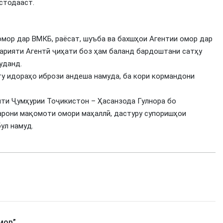
стодааст.
мор дар ВМКБ, раёсат, шуъба ва бахшҳои Агентии омор дар
барияти Агентӣ ҷиҳати боз ҳам баланд бардоштани сатҳу
уданд.
у идораҳо ибрози андеша намуда, ба кори кормандони
ти Ҷумҳурии Тоҷикистон – Ҳасанзода Гулнора бо
арони мақомоти омори маҳаллӣ, дастуру супоришҳои
ул намуд.
мор
”