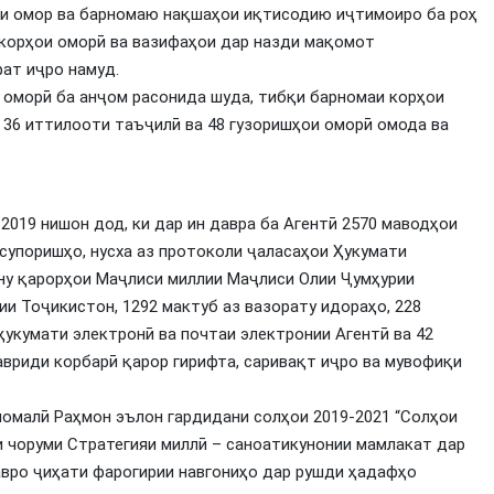
и омор ва барномаю нақшаҳои иқтисодию иҷтимоиро ба роҳ
 корҳои оморӣ ва вазифаҳои дар назди мақомот
ат иҷро намуд.
ои оморӣ ба анҷом расонида шуда, тибқи барномаи корҳои
, 36 иттилооти таъҷилӣ ва 48 гузоришҳои оморӣ омода ва
2019 нишон дод, ки дар ин давра ба Агентӣ 2570 маводҳои
 супоришҳо, нусха аз протоколи ҷаласаҳои Ҳукумати
уну қарорҳои Маҷлиси миллии Маҷлиси Олии Ҷумҳурии
и Тоҷикистон, 1292 мактуб аз вазорату идораҳо, 228
ҳукумати электронӣ ва почтаи электронии Агентӣ ва 42
авриди корбарӣ қарор гирифта, саривақт иҷро ва мувофиқи
момалӣ Раҳмон эълон гардидани солҳои 2019-2021 “Солҳои
и чоруми Стратегияи миллӣ – саноатикунонии мамлакат дар
авро ҷиҳати фарогирии навгониҳо дар рушди ҳадафҳо