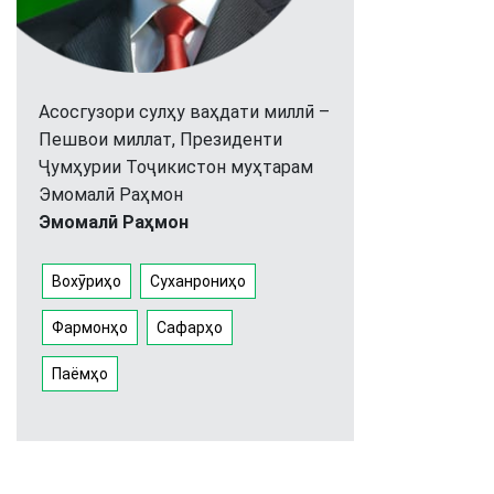
Асосгузори сулҳу ваҳдати миллӣ –
Пешвои миллат, Президенти
Ҷумҳурии Тоҷикистон муҳтарам
Эмомалӣ Раҳмон
Эмомалӣ Раҳмон
Вохӯриҳо
Суханрониҳо
Фармонҳо
Сафарҳо
Паёмҳо