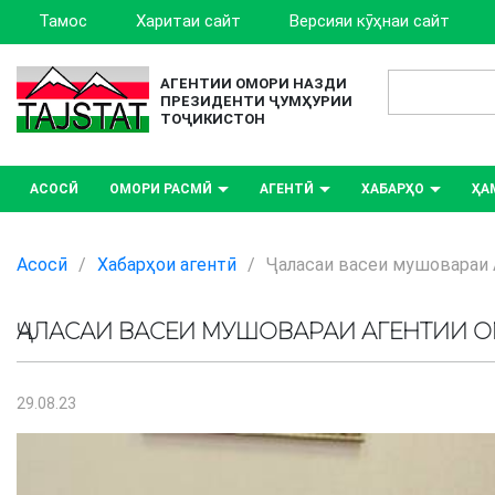
Тамос
Харитаи сайт
Версияи кӯҳнаи сайт
АГЕНТИИ ОМОРИ НАЗДИ
ПРЕЗИДЕНТИ ҶУМҲУРИИ
ТОҶИКИСТОН
АСОСӢ
ОМОРИ РАСМӢ
АГЕНТӢ
ХАБАРҲО
ҲА
Асосӣ
/
Хабарҳои агентӣ
/
Ҷаласаи васеи мушовараи 
ҶАЛАСАИ ВАСЕИ МУШОВАРАИ АГЕНТИИ 
29.08.23