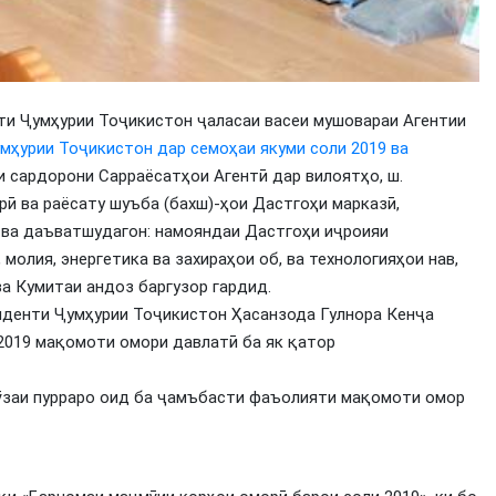
нти Ҷумҳурии Тоҷикистон ҷаласаи васеи мушовараи Агентии
ҳурии Тоҷикистон дар семоҳаи якуми соли 2019 ва
 сардорони Сарраёсатҳои Агентӣ дар вилоятҳо, ш.
ӣ ва раёсату шуъба (бахш)-ҳои Дастгоҳи марказӣ,
 ва даъватшудагон: намояндаи Дастгоҳи иҷроияи
молия, энергетика ва захираҳои об, ва технологияҳои нав,
ва Кумитаи андоз баргузор гардид.
денти Ҷумҳурии Тоҷикистон Ҳасанзода Гулнора Кенҷа
 2019 мақомоти омори давлатӣ ба як қатор
ӯзаи пурраро оид ба ҷамъбасти фаъолияти мақомоти омор