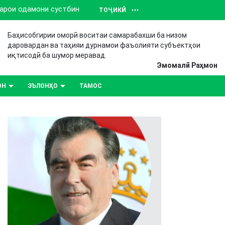
барои одамони сустбин
ТОҶИКӢ
Баҳисобгирии оморӣ воситаи самарабахши ба низом
даровардан ва таҳияи дурнамои фаъолияти субъектҳои
иқтисодӣ ба шумор меравад.
Эмомалӣ Раҳмон
ОН
ЭЪЛОНҲО
ТАМОС