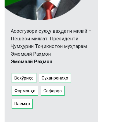
Асосгузори сулҳу ваҳдати миллӣ –
Пешвои миллат, Президенти
Ҷумҳурии Тоҷикистон муҳтарам
Эмомалӣ Раҳмон
Эмомалӣ Раҳмон
Вохӯриҳо
Суханрониҳо
Фармонҳо
Сафарҳо
Паёмҳо