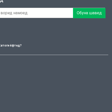
ЕД
Обуна шавед
Хатоги ёфтед?