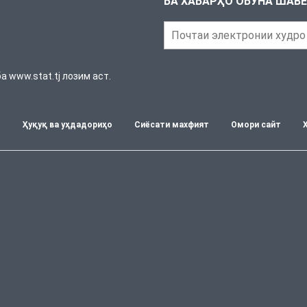
БА ХАБАРҲО ОБУНА ШАВ
 www.stat.tj лозим аст.
т
Ҳуқуқ ва уҳдадориҳо
Сиёсати махфият
Омори сайт