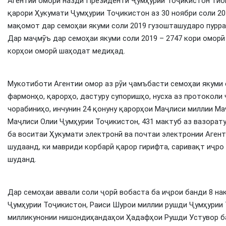
Агентии омори назди Президенти Ҷумҳурии Тоҷикистон тибқ
қарори Ҳукумати Ҷумҳурии Тоҷикистон аз 30 ноябри соли 20
мақомот дар семоҳаи якуми соли 2019 гузошташударо пурра
Дар маҷмӯъ дар семоҳаи якуми соли 2019 – 2747 кори оморӣ
корҳои оморӣ шаҳодат медиҳад.
Мукотиботи Агентии омор аз рӯи ҷамъбасти семоҳаи якуми с
фармонҳо, қарорҳо, дастуру супоришҳо, нусха аз протоколи
чорабиниҳо, инчунин 24 қонуну қарорҳои Маҷлиси миллии М
Маҷлиси Олии Ҷумҳурии Тоҷикистон, 431 мактуб аз вазорату
ба воситаи Ҳукумати электронӣ ва почтаи электронии Агент
шудаанд, ки мавриди корбарӣ қарор гирифта, саривақт иҷр
шуданд.
Дар семоҳаи аввали соли ҷорӣ вобаста ба иҷрои банди 8 н
Ҷумҳурии Тоҷикистон, Раиси Шурои миллии рушди Ҷумҳурии 
милликунонии нишондиҳандаҳои Ҳадафҳои Рушди Устувор ба