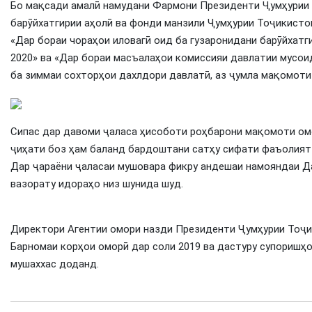
Бо мақсади амалӣ намудани Фармони Президенти Ҷумҳурии 
барӯйхатгирии аҳолӣ ва фонди манзили Ҷумҳурии Тоҷикисто
«Дар бораи чораҳои иловагӣ оид ба гузаронидани барӯйхатг
2020» ва «Дар бораи масъалаҳои комиссияи давлатии мусоид
ба зиммаи сохторҳои дахлдори давлатӣ, аз ҷумла мақомоти
Сипас дар давоми ҷаласа ҳисоботи роҳбарони мақомоти омо
ҷиҳати боз ҳам баланд бардоштани сатҳу сифати фаъолият
Дар ҷараёни ҷаласаи мушовара фикру андешаи намояндаи Д
вазорату идораҳо низ шунида шуд.
Директори Агентии омори назди Президенти Ҷумҳурии Тоҷи
Барномаи корҳои оморӣ дар соли 2019 ва дастуру супоришҳ
мушаххас доданд.