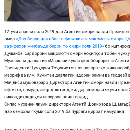
12-уми апрели соли 2019 дар Агентии омори назди Президе
омор
«Дар бораи ҷамъбасти фаъолияти мақомоти омори Ҷум
вазифаҳои минбаъда барои то охири соли 2019»
бо иштироки
Душанбе, сардорони мақомоти омори ноҳияҳои тобеи ҷумҳур
Муассисаи давлатии «Маркази кулли ҳисоббарорӣ»-и Агентӣ
Президенти Ҷумҳурии Тоҷикистон, аз вазоратҳо: кишоварзӣ, 
маориф ва илм; Кумитаи давлатии идораи замин ва геодезӣ 
Маҷлиси мушовараро Директори Агентии омори назди Прези
ифтитоҳ намуда, зикр доштанд, ки, дар семоҳаи якуми соли
нишондиҳандаҳои назаррас ноил гардид.
Сипас муовини якуми директори Агентӣ Шокирзода Ш. маър
дар семоҳаи якуми соли 2019 ба пуррагӣ қироат намуданд.