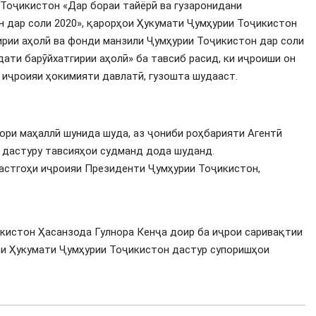
Тоҷикистон «Дар бораи тайёрӣ ва гузаронидани
н дар соли 2020», қарорҳои Ҳукумати Ҷумҳурии Тоҷикистон
ирии аҳолӣ ва фонди манзили Ҷумҳурии Тоҷикистон дар соли
ати барӯйхатгирии аҳолӣ» ба тавсиб расид, ки иҷроиши он
 иҷроияи ҳокимияти давлатӣ, гузошта шудааст.
ри маҳаллӣ шунида шуда, аз ҷониби роҳбарияти Агентӣ
 дастуру тавсияҳои судманд дода шуданд.
астгоҳи иҷроияи Президенти Ҷумҳурии Тоҷикистон,
кистон Ҳасанзода Гулнора Кенҷа доир ба иҷрои саривақтии
ои Ҳукумати Ҷумҳурии Тоҷикистон дастур супоришҳои