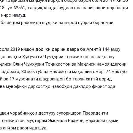
и «Барномаи маҷмӯии корҳои оморӣ барои соли 2019», ки бо
18 -ум №561, тасдиқ карда шудааст ва вазифаҳои дар назди
 иҷро намуд.
 ба анҷом расонида шуд, ки аз иҷрои пурраи барномаи
оли 2019 нишон дод, ки дар ин давра ба Агентӣ 144 амру
 ҷаласаҳои Ҳукумати Ҷумҳурии Тоҷикистон ва нақшаву
аҷлиси Олии Ҷумҳурии Тоҷикистон ва Маҷлиси намояндагони
 идораҳо, 80 мактуб аз мақомоти маҳаллии омор, 74 мактуб
ӣ ва 17 муроҷиати шаҳрвандон бо тарзи хаттӣ ворид
о ва мувофиқи дархостҳо ҷавобҳои дахлдор фиристода
ақшаи чорабиниҳои дастуру супоришҳои Президенти
Тоҷикистон, муҳтарам Эмомалӣ Раҳмон, марҳилаи якуми
 анҷом расонида шуд.