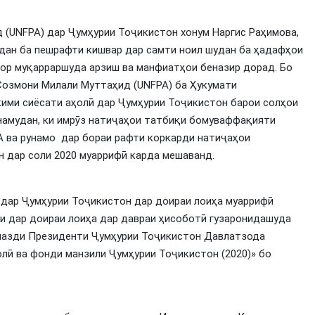
(UNFPA) дар Ҷумҳурии Тоҷикистон хонум Наргис Раҳимова,
идан ба пешрафти кишвар дар самти ноил шудан ба ҳадафҳои
ор муқарраршуда арзиш ва манфиатҳои беназир дорад. Бо
Созмони Милали Муттаҳид (UNFPA) ба Ҳукумати
кими сиёсати аҳолӣ дар Ҷумҳурии Тоҷикистон барои солҳои
намудан, ки имрӯз натиҷаҳои татбиқи бомуваффақияти
A ва рунамо дар бораи рафти коркарди натиҷаҳои
н дар соли 2020 муаррифӣ карда мешаванд.
 дар Ҷумҳурии Тоҷикистон дар доираи лоиҳа муаррифӣ
ои дар доираи лоиҳа дар давраи ҳисоботӣ гузаронидашуда
 назди Президенти Ҷумҳурии Тоҷикистон Давлатзода
лӣ ва фонди манзили Ҷумҳурии Тоҷикистон (2020)» бо