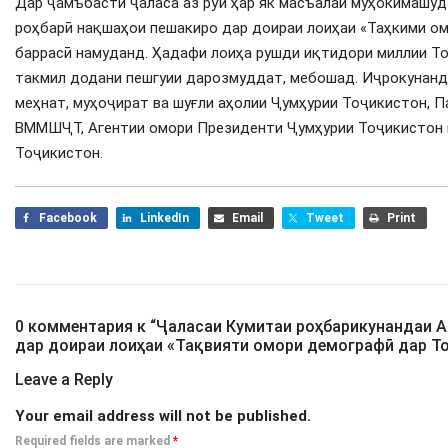
Дар ҷамъбасти ҷаласа аз рўи ҳар як масъалаи муҳокимашуд
роҳбарӣ нақшаҳои пешакиро дар доираи лоиҳаи «Таҳкими ом
баррасӣ намуданд. Ҳадафи лоиҳа рушди иқтидори миллии Т
такмил додани пешгуии дарозмуддат, мебошад. Иҷрокунанда
меҳнат, муҳоҷират ва шуғли аҳолии Ҷумҳурии Тоҷикистон, П
ВММШҶТ, Агентии омори Президенти Ҷумҳурии Тоҷикистон 
Тоҷикистон.
Facebook
LinkedIn
Email
Tweet
Print
0 комментария к “
Ҷаласаи Кумитаи роҳбарикунандаи А
дар доираи лоиҳаи «Тақвияти омори демографӣ дар Т
Leave a Reply
Your email address will not be published.
Required fields are marked
*