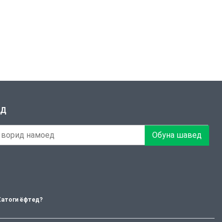
ЕД
Обуна шавед
Хатоги ёфтед?