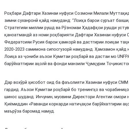
Роҳбари Дафтари Хазинаи нуфуси Созмони Милали Муттаҳид 
зимни суханронӣ қайд намуданд: “Лоиҳа барои суръат бахш
Стратегияи миллии рушд ва Рӯзномаи Ҳадафҳои рушди устув
қаноатмандӣ аз номи роҳбарияти Дафтари Хазинаи нуфуси 
Федератсияи Русия барои ҳамкорӣ ва дастгирии лоиҳаи таҳ
2020-2023 самимона сипосгузорӣ намуданд. Ҳамзамон қайд 
Лоиҳа аз ҷониби аъзои Кумитаи роҳбарӣ ва дастаи мо UNFP
барӯйхатгирии аҳолӣ ва фонди манзили Ҷумҳурии Тоҷикисто
Дар вохӯрӣ ҳисобот оид ба фаъолияти Хазинаи нуфуси СММ
гардид. Аъзои Кумитаи роҳбарӣ бо тренингҳо ва чорабиниҳ
шинос шуданд. Инчунин, муовини Директори Агентии омори
Қиёмиддин «Раванди коркарди натиҷаҳои барӯйхатгирии аҳо
маърӯза баромад намуд.