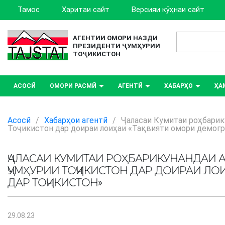
Тамос
Харитаи сайт
Версияи кӯҳнаи сайт
АГЕНТИИ ОМОРИ НАЗДИ
ПРЕЗИДЕНТИ ҶУМҲУРИИ
ТОҶИКИСТОН
АСОСӢ
ОМОРИ РАСМӢ
АГЕНТӢ
ХАБАРҲО
ҲА
Асосӣ
/
Хабарҳои агентӣ
/
Ҷаласаи Кумитаи роҳбарик
Тоҷикистон дар доираи лоиҳаи «Тақвияти омори демог
ҶАЛАСАИ КУМИТАИ РОҲБАРИКУНАНДАИ 
ҶУМҲУРИИ ТОҶИКИСТОН ДАР ДОИРАИ Л
ДАР ТОҶИКИСТОН»
29.08.23