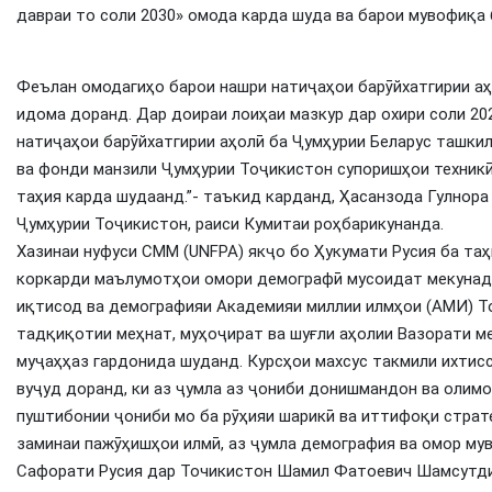
давраи то соли 2030» омода карда шуда ва барои мувофиқа 
Феълан омодагиҳо барои нашри натиҷаҳои барӯйхатгирии аҳ
идома доранд. Дар доираи лоиҳаи мазкур дар охири соли 20
натиҷаҳои барӯйхатгирии аҳолӣ ба Ҷумҳурии Беларус ташкил
ва фонди манзили Ҷумҳурии Тоҷикистон супоришҳои техникӣ
таҳия карда шудаанд.”- таъкид карданд, Ҳасанзода Гулнор
Ҷумҳурии Тоҷикистон, раиси Кумитаи роҳбарикунанда.
Хазинаи нуфуси СММ (UNFPA) якҷо бо Ҳукумати Русия ба та
коркарди маълумотҳои омори демографӣ мусоидат мекунад
иқтисод ва демографияи Академияи миллии илмҳои (АМИ) Т
тадқиқотии меҳнат, муҳоҷират ва шуғли аҳолии Вазорати м
муҷаҳҳаз гардонида шуданд. Курсҳои махсус такмили ихтис
вуҷуд доранд, ки аз ҷумла аз ҷониби донишмандон ва олим
пуштибонии ҷониби мо ба рӯҳияи шарикӣ ва иттифоқи страте
заминаи пажӯҳишҳои илмӣ, аз ҷумла демография ва омор му
Сафорати Русия дар Точикистон Шамил Фатоевич Шамсутди