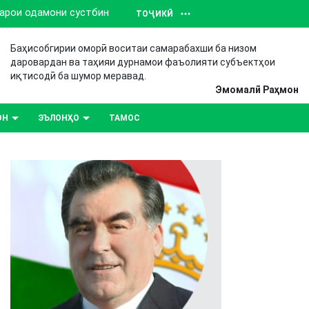
барои одамони сустбин
ТОҶИКӢ
Баҳисобгирии оморӣ воситаи самарабахши ба низом
даровардан ва таҳияи дурнамои фаъолияти субъектҳои
иқтисодӣ ба шумор меравад.
Эмомалӣ Раҳмон
ОН
ЭЪЛОНҲО
ТАМОС