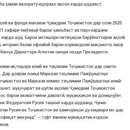
ба ҳамаи вазорату идораҳо ирсол карда шудааст.
олӣ ва фонди манзили Ҷумҳурии Тоҷикистон дар соли 2020
21 сафари омӯзишӣ барои ҷамъбаст ва паҳн кардани
 карда шуд. Барои интишори натиҷаҳои барӯйхатгирии аҳолӣ
, инчунин базаи офлайнӣ барои кормандони мақомоти омор
а Кенҷа Директори Агентии омори назди Президенти
ҳкими иқтидори илмӣ ва таҳлилии Тоҷикистон дар самти
. Дар доираи лоиҳа Маркази таълимии Пажӯҳишгоҳи
оҷикистон ва Маркази илмию таълимии Пажӯҳишгоҳи илмӣ-
еҳнат, муҳоҷират ва шуѓли аҳолии Ҷумҳурии Тоҷикистон
сос барои хизматчиёни давлатӣ, муҳаққиқон ва донишҷӯён
они Федератсия Русия ташкил карда шудаанд. Чунин
гии Русия ва Тоҷикистон ва ҳамкориҳои ду кишвари мо дар
вофиқат мекунад”. — гуфт вакили муваққатии корҳои
нов.