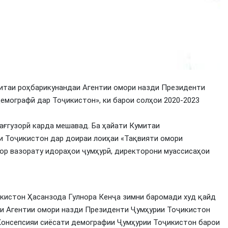
аи роҳбарикунандаи Агентии омори назди Президенти
емографӣ дар Тоҷикистон», ки барои солҳои 2020-2023
ағгузорӣ карда мешавад. Ба ҳайати Кумитаи
и Тоҷикистон дар доираи лоиҳаи «Тақвияти омори
ор вазорату идораҳои ҷумҳурӣ, директорони муассисаҳои
кистон Ҳасанзода Гулнора Кенҷа зимни баромади худ қайд
иби Агентии омори назди Президенти Ҷумҳурии Тоҷикистон
Консепсияи сиёсати демографии Ҷумҳурии Тоҷикистон барои