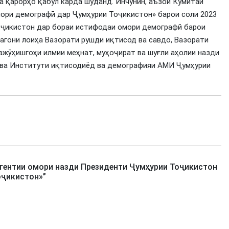
а қарорҳо қабул карда шуданд. Инчунин, аъзои Кумитаи
ори демографӣ дар Ҷумҳурии Тоҷикистон» барои соли 2023
оҷикистон дар бораи истифодаи омори демографй барои
гони лоиҳа Вазорати рушди иқтисод ва савдо, Вазорати
ажӯҳишгоҳи илмии меҳнат, муҳоҷират ва шуғли аҳолии назди
ва Институти иқтисодиёд ва демографияи АМИ Ҷумҳурии
гентии омори назди Президенти Ҷумҳурии Тоҷикистон
оҷикистон»
”