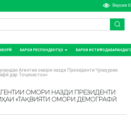
Версия 
МКОРӢ
БАРОИ РЕСПОНДЕНТҲО
БАРОИ ИСТИФОДАБАРАНДАГ
унандаи Агентии омори назди Президенти Ҷумҳурии
рафӣ дар Тоҷикистон»
АГЕНТИИ ОМОРИ НАЗДИ ПРЕЗИДЕНТИ
ОИҲАИ «ТАҚВИЯТИ ОМОРИ ДЕМОГРАФӢ