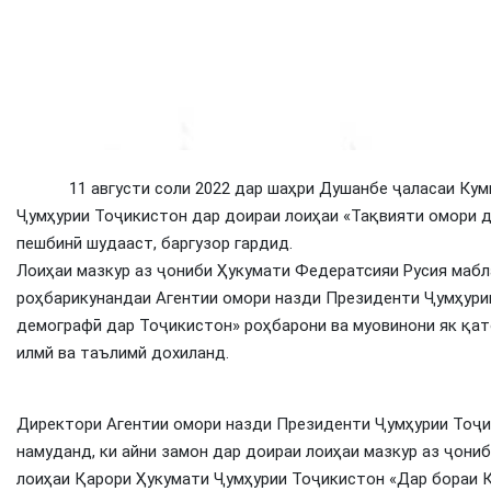
11 августи соли 2022 дар шаҳри Душанбе ҷаласаи Кумит
Ҷумҳурии Тоҷикистон дар доираи лоиҳаи «Тақвияти омори д
пешбинӣ шудааст, баргузор гардид.
Лоиҳаи мазкур аз ҷониби Ҳукумати Федератсияи Русия мабл
роҳбарикунандаи Агентии омори назди Президенти Ҷумҳури
демографӣ дар Тоҷикистон» роҳбарони ва муовинони як қат
илмй ва таълимй дохиланд.
Директори Агентии омори назди Президенти Ҷумҳурии Тоҷи
намуданд, ки айни замон дар доираи лоиҳаи мазкур аз ҷон
лоиҳаи Қарори Ҳукумати Ҷумҳурии Тоҷикистон «Дар бораи 