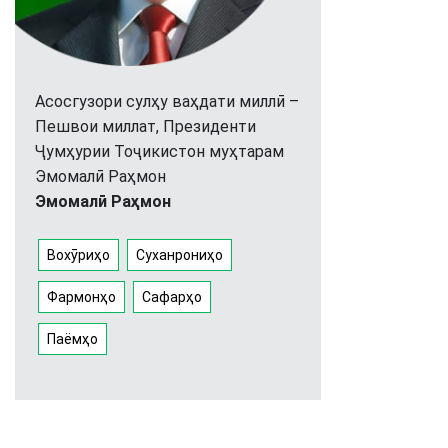
Асосгузори сулҳу ваҳдати миллӣ –
Пешвои миллат, Президенти
Ҷумҳурии Тоҷикистон муҳтарам
Эмомалӣ Раҳмон
Эмомалӣ Раҳмон
Вохӯриҳо
Суханрониҳо
Фармонҳо
Сафарҳо
Паёмҳо