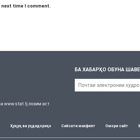
e next time I comment.
БА ХАБАРҲО ОБУНА ШАВ
 www.stat.tj лозим аст.
т
Ҳуқуқ ва уҳдадориҳо
Сиёсати махфият
Омори сайт