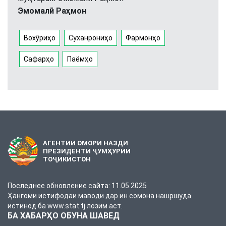
Эмомалӣ Раҳмон
Вохӯриҳо
Суханрониҳо
Фармонҳо
Сафарҳо
Паёмҳо
АГЕНТИИ ОМОРИ НАЗДИ
ПРЕЗИДЕНТИ ҶУМҲУРИИ
ТОҶИКИСТОН
Последнее обновление сайта: 11.05.2025
Ҳангоми истифодаи маводи дар ин сомона нашршуда
истинод ба www.stat.tj лозим аст.
БА ХАБАРҲО ОБУНА ШАВЕД