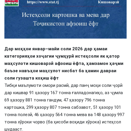
Дар моҳҳои январ–майи соли 2026 дар ҳамаи
категорияҳои хоҷагии ҷумҳурӣ истеҳсоли як қатор
маҳсулоти кишоварзӣ афзоиш ёфта, ҳамзамон ҳаҷми
баъзе навъҳои маҳсулот нисбат ба ҳамин давраи
соли гузашта коҳиш ёфт
Тибқи маълумоти омори расмӣ, дар панҷ моҳи соли ҷорӣ
дар кишвар 91 ҳазору 167 тонна ғалладонагиҳо, аз ҷумла
69 ҳазору 881 тонна гандум, 47 ҳазору 796 тонна
картошка, 299 ҳазору 807 тонна сабзавот, 51 ҳазору 101
тонна полезӣ, 46 ҳазору 564 тонна мева ва 148 ҳазору 997
тонна хӯроки чорво (ба ҳисоби воҳиди хӯрока) истеҳсол
шудааст.