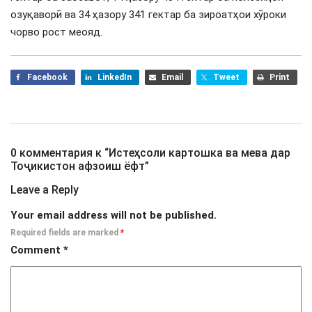
озуқаворӣ ва 34 ҳазору 341 гектар ба зироатҳои хӯроки
чорво рост меояд.
Facebook
LinkedIn
Email
Tweet
Print
0 комментария к “
Истеҳсоли картошка ва мева дар
Тоҷикистон афзоиш ёфт
”
Leave a Reply
Your email address will not be published.
Required fields are marked
*
Comment
*