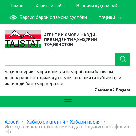
Тамос
Харитаи сайт
Версияи кӯҳнаи сайт
Версия барои одамони сустбин
ТОҶИКӢ
АГЕНТИИ ОМОРИ НАЗДИ
ПРЕЗИДЕНТИ ҶУМҲУРИИ
ТОҶИКИСТОН
Баҳисобгирии оморӣ воситаи самарабахши ба низом
даровардан ва таҳияи дурнамои фаъолияти субъектҳои
иқтисодӣ ба шумор меравад.
Эмомалӣ Раҳмон
Асосӣ
/
Хабарҳои агентӣ
»
Хабари ноҳия
/
Истеҳсоли картошка ва мева дар Тоҷикистон афзоиш
ёфт