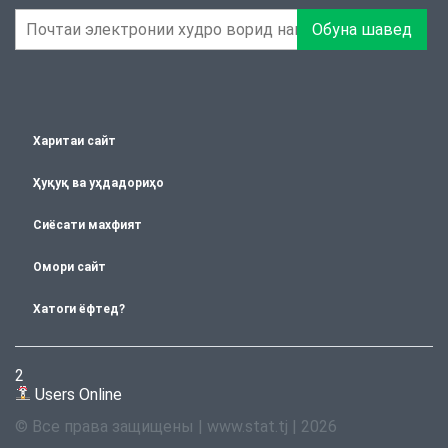
Обуна шавед
Харитаи сайт
Ҳуқуқ ва уҳдадориҳо
Сиёсати махфият
Омори сайт
Хатоги ёфтед?
2
Users Online
© Все права защищены | www.stat.tj | 2026