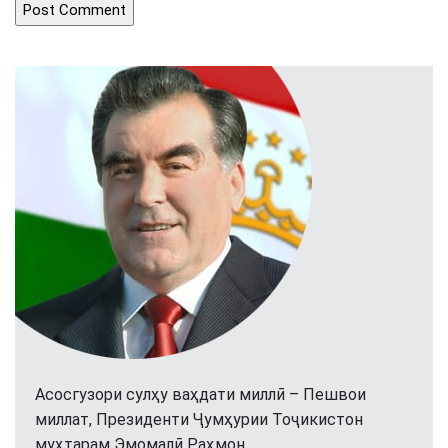
Асосгузори сулҳу ваҳдати миллӣ – Пешвои
миллат, Президенти Ҷумҳурии Тоҷикистон
муҳтарам Эмомалӣ Раҳмон