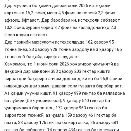
Дар муқоиса бо ҳамин давраи соли 2025 истеҳсоли
картошка 16,2 фоиз, мева 4,5 фоиз ва полезӣ 2,3 фоиз
афзоиш ёфтааст. Дар баробари ин, истеҳсоли сабзавот
10,2 фоиз, хӯроки чорво 3,7 фоиз ва ғалладонагиҳо 2,0
фоиз коҳиш ёфтааст.
Дар таркиби маҳсулоти истеҳсолшуда 162 ҳазору 95
тонна пиёз, 23 ҳазору 928 тонна зардолу ва 3 ҳазору 165
тонна себ ба қайд гирифта шудааст.
Ҳамзамон, то 1 июни соли 2026 хоҷагиҳои ҷамъиятӣ ва
деҳқонӣ дар майдони 383 ҳазору 203 гектар кишти
зироатҳои баҳориро анҷом додаанд, ки ин ба 96,8 фоизи
нишондиҳандаи ҳамин давраи соли гузашта баробар аст.
Аз ҳаҷми умумии кишт, 91 ҳазору 999 гектар ба ғалладона
ва лубиёӣ (бе ҷуворимакка), 9 ҳазору 540 гектар ба
ҷуворимакка барои дон, 172 ҳазору 963 гектар ба
зироатҳои техникӣ, аз ҷумла 159 ҳазору 461 гектар ба
пахта, 33 ҳазору 176 гектар ба картошка, 26 ҳазору 681
гектар ба сабзавот, 14 ҳазору 434 гектар ба полезиҳои