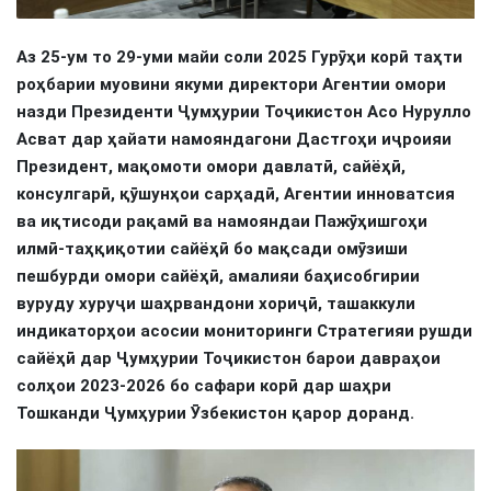
Аз 25-ум то 29-уми майи соли 2025 Гурӯҳи корӣ таҳти
роҳбарии муовини якуми директори Агентии омори
назди Президенти Ҷумҳурии Тоҷикистон Асо Нурулло
Асват дар ҳайати намояндагони Дастгоҳи иҷроияи
Президент, мақомоти омори давлатӣ, сайёҳӣ,
консулгарӣ, қӯшунҳои сарҳадӣ, Агентии инноватсия
ва иқтисоди рақамӣ ва намояндаи Пажӯҳишгоҳи
илмӣ-таҳқиқотии сайёҳӣ бо мақсади омӯзиши
пешбурди омори сайёҳӣ, амалияи баҳисобгирии
вуруду хуруҷи шаҳрвандони хориҷӣ, ташаккули
индикаторҳои асосии мониторинги Стратегияи рушди
сайёҳӣ дар Ҷумҳурии Тоҷикистон барои давраҳои
солҳои 2023-2026 бо сафари корӣ дар шаҳри
Тошканди Ҷумҳурии Ӯзбекистон қарор доранд.