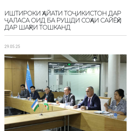
ИШТИРОКИ ҲАЙАТИ ТОҶИКИСТОН ДАР
ҶАЛАСА ОИД БА РУШДИ СОҲАИ САЙЁҲӢ
ДАР ШАҲРИ ТОШКАНД
29.05.25