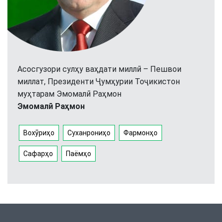
Асосгузори сулҳу ваҳдати миллӣ – Пешвои
миллат, Президенти Ҷумҳурии Тоҷикистон
муҳтарам Эмомалӣ Раҳмон
Эмомалӣ Раҳмон
Вохӯриҳо
Суханрониҳо
Фармонҳо
Сафарҳо
Паёмҳо