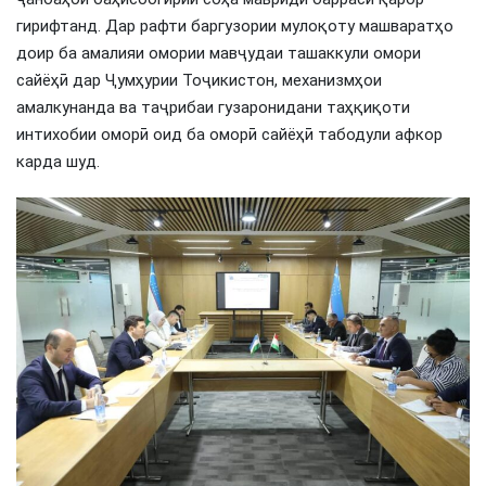
гирифтанд. Дар рафти баргузории мулоқоту машваратҳо
доир ба амалияи омории мавҷудаи ташаккули омори
сайёҳӣ дар Ҷумҳурии Тоҷикистон, механизмҳои
амалкунанда ва таҷрибаи гузаронидани таҳқиқоти
интихобии оморӣ оид ба оморӣ сайёҳӣ табодули афкор
карда шуд.