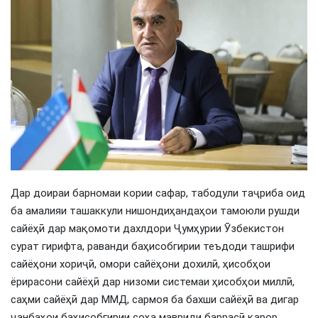
Дар доираи барномаи кории сафар, табодули таҷриба оид
ба амалияи ташаккули нишондиҳандаҳои тамоюли рушди
сайёҳӣ дар мақомоти дахлдори Ҷумҳурии Ӯзбекистон
сурат гирифта, раванди баҳисобгирии теъдоди ташрифи
сайёҳони хориҷӣ, омори сайёҳони дохилӣ, ҳисобҳои
ёрирасони сайёҳӣ дар низоми системаи ҳисобҳои миллӣ,
саҳми сайёҳӣ дар ММД, сармоя ба бахши сайёҳӣ ва дигар
ҷанбаҳои баҳисобгирии соҳа мавриди баррасӣ қарор