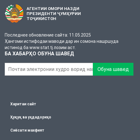
АГЕНТИИ ОМОРИ НАЗДИ
ПРЕЗИДЕНТИ ҶУМҲУРИИ
ТОҶИКИСТОН
Последнее обновление сайта: 11.05.2025
Ҳангоми истифодаи маводи дар ин сомона нашршуда
истинод ба www.stat.tj лозим аст.
БА ХАБАРҲО ОБУНА ШАВЕД
Обуна шавед
Харитаи сайт
Ҳуқуқ ва уҳдадориҳо
Сиёсати махфият