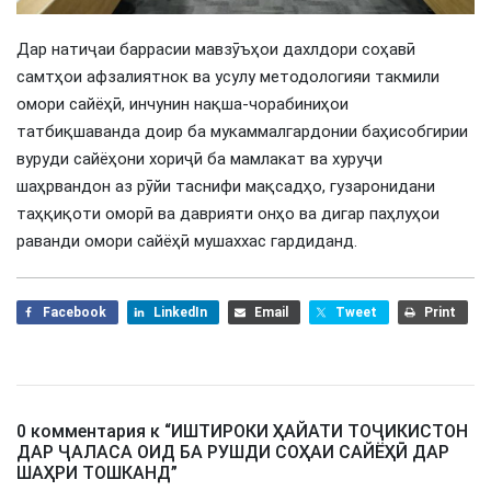
Дар натиҷаи баррасии мавзӯъҳои дахлдори соҳавӣ
самтҳои афзалиятнок ва усулу методологияи такмили
омори сайёҳӣ, инчунин нақша-чорабиниҳои
татбиқшаванда доир ба мукаммалгардонии баҳисобгирии
вуруди сайёҳони хориҷӣ ба мамлакат ва хуруҷи
шаҳрвандон аз рӯйи таснифи мақсадҳо, гузаронидани
таҳқиқоти оморӣ ва даврияти онҳо ва дигар паҳлуҳои
раванди омори сайёҳӣ мушаххас гардиданд.
Facebook
LinkedIn
Email
Tweet
Print
0 комментария к “
ИШТИРОКИ ҲАЙАТИ ТОҶИКИСТОН
ДАР ҶАЛАСА ОИД БА РУШДИ СОҲАИ САЙЁҲӢ ДАР
ШАҲРИ ТОШКАНД
”