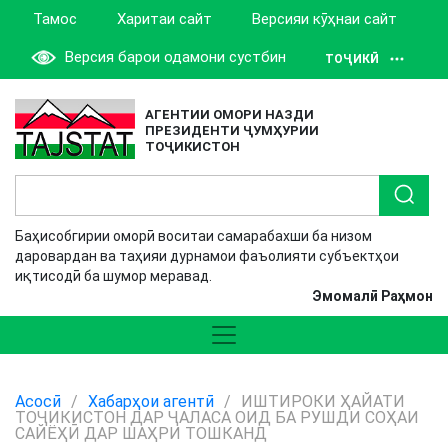
Тамос
Харитаи сайт
Версияи кӯҳнаи сайт
Версия барои одамони сустбин
ТОҶИКӢ
АГЕНТИИ ОМОРИ НАЗДИ
ПРЕЗИДЕНТИ ҶУМҲУРИИ
ТОҶИКИСТОН
Баҳисобгирии оморӣ воситаи самарабахши ба низом
даровардан ва таҳияи дурнамои фаъолияти субъектҳои
иқтисодӣ ба шумор меравад.
Эмомалӣ Раҳмон
Асосӣ
/
Хабарҳои агентӣ
/
ИШТИРОКИ ҲАЙАТИ
ТОҶИКИСТОН ДАР ҶАЛАСА ОИД БА РУШДИ СОҲАИ
САЙЁҲӢ ДАР ШАҲРИ ТОШКАНД