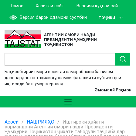
Тамос
Харитаи сайт
Версияи кӯҳнаи сайт
Версия барои одамони сустбин
ТОҶИКӢ
АГЕНТИИ ОМОРИ НАЗДИ
ПРЕЗИДЕНТИ ҶУМҲУРИИ
ТОҶИКИСТОН
Баҳисобгирии оморӣ воситаи самарабахши ба низом
даровардан ва таҳияи дурнамои фаъолияти субъектҳои
иқтисодӣ ба шумор меравад.
Эмомалӣ Раҳмон
Асосӣ
/
НАШРИЯҲО
/
Иштироки ҳайати
кормандони Агентии омори назди Президенти
Ҷумҳурии Тоҷикистон ҷиҳати табодули таҷриба дар