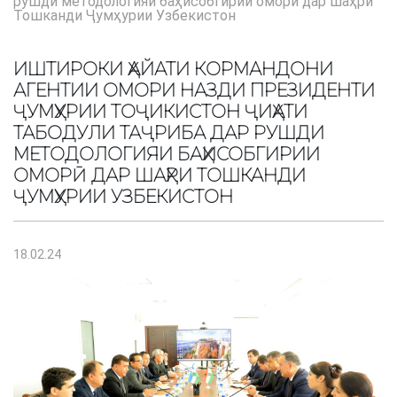
рушди методологияи баҳисобгирии оморӣ дар шаҳри
Тошканди Ҷумҳурии Узбекистон
ИШТИРОКИ ҲАЙАТИ КОРМАНДОНИ
АГЕНТИИ ОМОРИ НАЗДИ ПРЕЗИДЕНТИ
ҶУМҲУРИИ ТОҶИКИСТОН ҶИҲАТИ
ТАБОДУЛИ ТАҶРИБА ДАР РУШДИ
МЕТОДОЛОГИЯИ БАҲИСОБГИРИИ
ОМОРӢ ДАР ШАҲРИ ТОШКАНДИ
ҶУМҲУРИИ УЗБЕКИСТОН
18.02.24