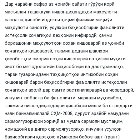
Дар ҷараёни сафар аз ҷониби ҳайати гўрўҳи корӣ
масъалаи ташаккули нишондиҳандаҳои маҳсулоти
саноатӣ, ҳисоби индекси ҳаҷми физикии маҷмўи
маҳсулоти саноатӣ, усулҳои баҳисобгирии фаъолияти
истеҳсоли хоҷагиҳои деҳқонии инфиродӣ, ҳаҷми
боркашонии маҳсулотҳои соҳаи кишоварзӣ аз ҷониби
хоҷагиҳои кишоварзӣ, такмил додани шаклҳои
ҳисоботҳои омории соҳаи кишоварзӣ ва ҳифзи муҳити
зист бо методологияи баҳисобгирӣ ва дастурамалҳо,
тарзи гузаронидани таҳқиқотҳои интихобии соҳаи
кишоварзӣ барои баҳисобгирии фаъолияти истеҳсолии
хоҷагиҳои аҳолӣ дар самти растанипарварӣ ва чорводорӣ,
инчунин вобаста ба фаъолияти маркази муҳосибон,
такмили нишондиҳандаҳои ҳисобҳои миллӣ ба стандарти
нави байналмиллалӣ СҲМ-2008, дуруст арзёбӣ намудани
сармоягузориҳои хориҷӣ аз ҷумла сармояи мустақим,
ҷомадонӣ ва дигар сармоягузориҳо, инчунин усулҳои
баҳисобгирии қарзҳою кўмакҳои бебозгашт (грант)