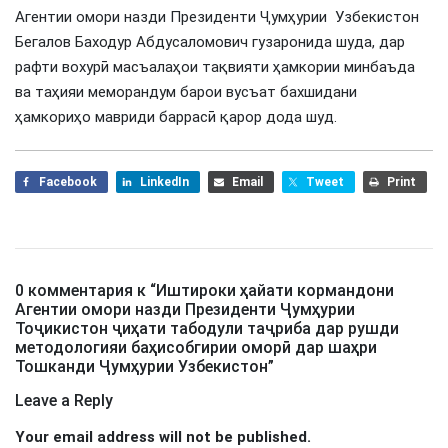
Агентии омори назди Президенти Ҷумҳурии Узбекистон
Бегалов Баходур Абдусаломович гузаронида шуда, дар
рафти вохурӣ масъалаҳои тақвияти ҳамкории минбаъда
ва таҳияи меморандум барои вусъат бахшидани
ҳамкориҳо мавриди баррасӣ қарор дода шуд.
Facebook
LinkedIn
Email
Tweet
Print
0 комментария к “
Иштироки ҳайати кормандони
Агентии омори назди Президенти Ҷумҳурии
Тоҷикистон ҷиҳати табодули таҷриба дар рушди
методологияи баҳисобгирии оморӣ дар шаҳри
Тошканди Ҷумҳурии Узбекистон
”
Leave a Reply
Your email address will not be published.