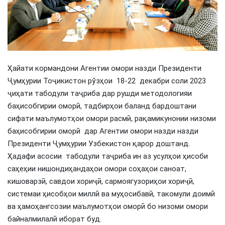
Ҳайати кормандони Агентии омори назди Президенти
Ҷумҳурии Тоҷикистон рўзҳои 18-22 декабри соли 2023
ҷиҳати табодули таҷриба дар рушди методологияи
баҳисобгирии оморӣ, тадбирҳои баланд бардоштани
сифати маълумотҳои омори расмӣ, рақамикунонии низоми
баҳисобгирии оморӣ дар Агентии омори назди назди
Президенти Ҷумҳурии Узбекистон қарор доштанд.
Ҳадафи асосии табодули таҷриба ин аз усулҳои ҳисоби
саҳеҳии нишондиҳандаҳои омори соҳаҳои саноат,
кишоварзӣ, савдои хориҷӣ, сармоягузориҳои хориҷӣ,
системаи ҳисобҳои миллӣ ва муҳосибавӣ, такомули доимӣ
ва ҳамоҳангсозии маълумотҳои оморӣ бо низоми омори
байналмилалӣ иборат буд.