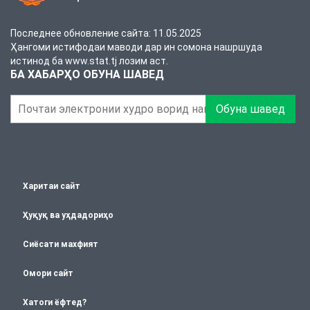
Последнее обновление сайта: 11.05.2025
Ҳангоми истифодаи маводи дар ин сомона нашршуда
истинод ба www.stat.tj лозим аст.
БА ХАБАРҲО ОБУНА ШАВЕД
Обуна шавед
Харитаи сайт
Ҳуқуқ ва уҳдадориҳо
Сиёсати махфият
Омори сайт
Хатоги ёфтед?