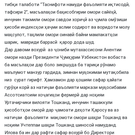
тибқи талаботи “Таснифоти намуди фаъолияти иқтисодӣ,
тафсири 2”, масъалаҳои баҳисобгирии омори сайёҳӣ,
инчунин такмили омори савдои хориҷӣ аз ҷумла омўзиши
ҳисоби индексҳои ҳаҷми аслии содирот ва воридоти молу
маҳсулот, таҳлили омори оинавӣ байни мамлакатҳои
шарик, мавриди баррасӣ қарор дода шуд.
Дар давоми вохурӣ аз ҷониби мутахассисони Анентии
омори назди Президенти Ҷумҳурии Узбекистон вобаста
ба масълаҳои дар боло зикршуда ба тариқи рўнамо
маълумот манзур гардида, зимнан муҳокимаи мутақобила
низ сурат гирифт. Ҳамзамон дар ҳошияи сафар ҳайати
гурўҳи корӣ аз натиҷаи фаъолияти маркази муҳосибавии
Ассотсиатсияи хоҷагиҳои фермерӣ дар ноҳияи
Уртачирчики вилояти Тошканд, инчунин ташаккули
ҳисоботҳои оморӣ дар ҷамоати деҳоти Қаросу ва аз
натиҷаи фаъолияти мақомоти омори шаҳри Тошканд ва
ноҳияи Учтеппаи шаҳри Тошканд шиносоӣ намуданд.
Илова ба ин дар рафти сафар вохурӣ бо Директори