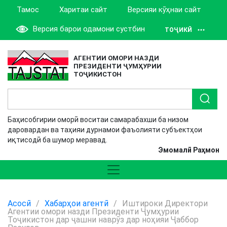
Тамос
Харитаи сайт
Версияи кӯҳнаи сайт
Версия барои одамони сустбин
ТОҶИКӢ
АГЕНТИИ ОМОРИ НАЗДИ
ПРЕЗИДЕНТИ ҶУМҲУРИИ
ТОҶИКИСТОН
Баҳисобгирии оморӣ воситаи самарабахши ба низом
даровардан ва таҳияи дурнамои фаъолияти субъектҳои
иқтисодӣ ба шумор меравад.
Эмомалӣ Раҳмон
Асосӣ
/
Хабарҳои агентӣ
/
Иштироки Директори
Агентии омори назди Президенти Ҷумҳурии
Тоҷикистон дар ҷашни наврӯз дар ноҳияи Ҷаббор