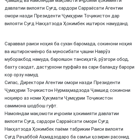
Ҷамшед ва намояндаи мақомоти иҷроияи ҳокимияти
давлатии вилояти Суғд, сардори Сарраёсати Агентии
омори назди Президенти Ҷумҳурии Тоҷикистон дар
вилояти Суғд Накҳатзода Ҳокимбек иштирок намуданд.
Сараввал раиси ноҳия ба сухан баромада, сокинони ноҳия
ва иштирокчиёнро ба муносибати ҷашни Наврӯз
муборакбод намуда, барояшон тансиҳатӣ, рӯзгори обод,
бахту саодат, дастурхони пурфайз ва сари баланду барори
кор орзу намуд.
Сипас, Директори Агентии омори назди Президенти
Ҷумҳурии Тоҷикистон Нурмаҳмадзода Ҷамшед сокинони
ноҳияро аз номи Ҳукумати Ҷумҳурии Тоҷикистон
самимона шодбош гуфт.
Намояндаи мақомоти иҷроияи ҳокимияти давлатии
вилояти Суғд, сардори Сарраёсати омори Суғд
Накҳатзода Ҳокимбек паёми табрикии Раиси вилояти
Суғд Раҷаббой Аҳмадзодаро ба самъи ҳозирин расонид.