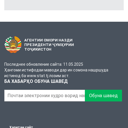
АГЕНТИИ ОМОРИ НАЗДИ
ПРЕЗИДЕНТИ ҶУМҲУРИИ
ТОҶИКИСТОН
Последнее обновление сайта: 11.05.2025
Ҳангоми истифодаи маводи дар ин сомона нашршуда
истинод ба www.stat.tj лозим аст.
БА ХАБАРҲО ОБУНА ШАВЕД
Обуна шавед
Харитаи сайт