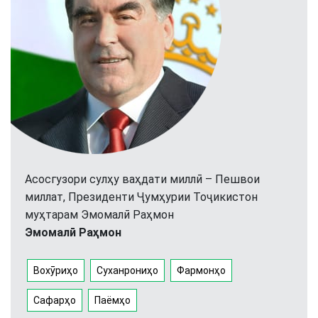
Асосгузори сулҳу ваҳдати миллӣ – Пешвои
миллат, Президенти Ҷумҳурии Тоҷикистон
муҳтарам Эмомалӣ Раҳмон
Эмомалӣ Раҳмон
Вохӯриҳо
Суханрониҳо
Фармонҳо
Сафарҳо
Паёмҳо