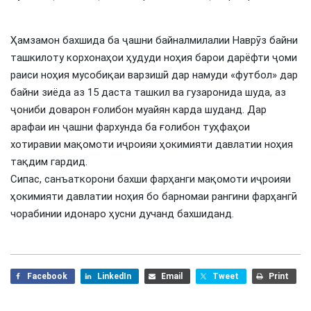
Ҳамзамон бахшида ба ҷашни байналмилалии Наврӯз байни
ташкилоту корхонаҳои ҳудуди ноҳия барои дарёфти ҷоми
раиси ноҳия мусобиқаи варзишӣ дар намуди «футбол» дар
байни зиёда аз 15 даста ташкил ва гузаронида шуда, аз
ҷониби доварон ғолибон муайян карда шуданд. Дар
арафаи ин ҷашни фархунда ба ғолибон туҳфаҳои
хотиравии мақомоти иҷроияи ҳокимияти давлатии ноҳия
тақдим гардид.
Сипас, санъаткорони бахши фарҳанги мақомоти иҷроияи
ҳокимияти давлатии ноҳия бо барномаи рангини фарҳангӣ
чорабинии идонаро ҳусни дучанд бахшиданд.
Facebook
LinkedIn
Email
Tweet
Print