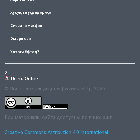
Ҳуқуқ ва уҳдадориҳо
Сиёсати махфият
Омори сайт
Хатоги ёфтед?
2
Users Online
© Все права защищены | www.stat.tj | 2026
Все материалы сайта доступны по лицензии:
Creative Commons Attribution 4.0 International