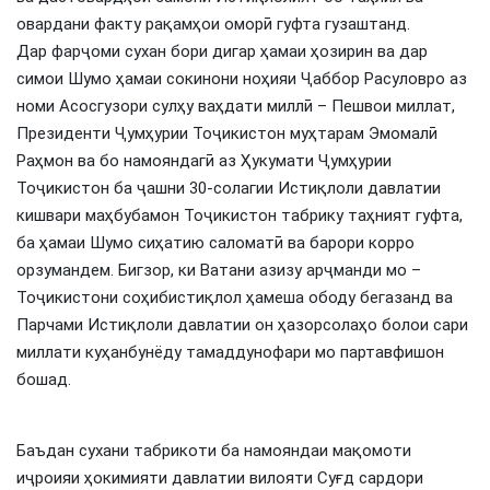
овардани факту рақамҳои оморӣ гуфта гузаштанд.
Дар фарҷоми сухан бори дигар ҳамаи ҳозирин ва дар
симои Шумо ҳамаи сокинони ноҳияи Ҷаббор Расуловро аз
номи Асосгузори сулҳу ваҳдати миллӣ – Пешвои миллат,
Президенти Ҷумҳурии Тоҷикистон муҳтарам Эмомалӣ
Раҳмон ва бо намояндагӣ аз Ҳукумати Ҷумҳурии
Тоҷикистон ба ҷашни 30-солагии Истиқлоли давлатии
кишвари маҳбубамон Тоҷикистон табрику таҳният гуфта,
ба ҳамаи Шумо сиҳатию саломатӣ ва барори корро
орзумандем. Бигзор, ки Ватани азизу арҷманди мо –
Тоҷикистони соҳибистиқлол ҳамеша ободу бегазанд ва
Парчами Истиқлоли давлатии он ҳазорсолаҳо болои сари
миллати куҳанбунёду тамаддунофари мо партавфишон
бошад.
Баъдан сухани табрикоти ба намояндаи мақомоти
иҷроияи ҳокимияти давлатии вилояти Суғд сардори