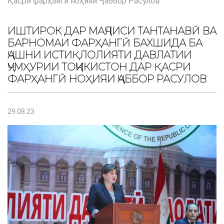
Қасри фарҳангӣ ноҳияи Ҷаббор Расулов
ИШТИРОК ДАР МАҶЛИСИ ТАНТАНАВӢ ВА
БАРНОМАИ ФАРҲАНГӢ БАХШИДА БА
ҶАШНИ ИСТИҚЛОЛИЯТИ ДАВЛАТИИ
ҶУМҲУРИИ ТОҶИКИСТОН ДАР ҚАСРИ
ФАРҲАНГӢ НОҲИЯИ ҶАББОР РАСУЛОВ
29.08.23