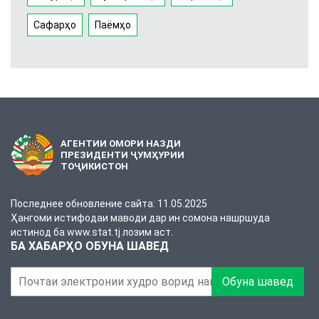
Сафарҳо
Паёмҳо
АГЕНТИИ ОМОРИ НАЗДИ
ПРЕЗИДЕНТИ ҶУМҲУРИИ
ТОҶИКИСТОН
Последнее обновление сайта: 11.05.2025
Ҳангоми истифодаи маводи дар ин сомона нашршуда
истинод ба www.stat.tj лозим аст.
БА ХАБАРҲО ОБУНА ШАВЕД
Обуна шавед