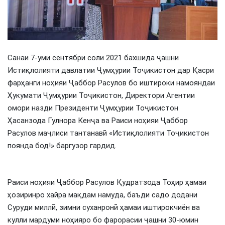
Санаи 7-уми сентябри соли 2021 бахшида ҷашни
Истиқлолияти давлатии Ҷумҳурии Тоҷикистон дар Қасри
фарҳанги ноҳияи Ҷаббор Расулов бо иштироки намояндаи
Ҳукумати Ҷумҳурии Тоҷикистон, Директори Агентии
омори назди Президенти Ҷумҳурии Тоҷикистон
Ҳасанзода Гулнора Кенҷа ва Раиси ноҳияи Ҷаббор
Расулов маҷлиси тантанавӣ «Истиқлолияти Тоҷикистон
поянда бод!» баргузор гардид.
Раиси ноҳияи Ҷаббор Расулов Қудратзода Тоҳир ҳамаи
ҳозиринро хайра мақдам намуда, баъди садо додани
Суруди миллӣ, зимни суханронӣ ҳамаи иштирокчиён ва
кулли мардуми ноҳияро бо фарорасии ҷашни 30-юмин