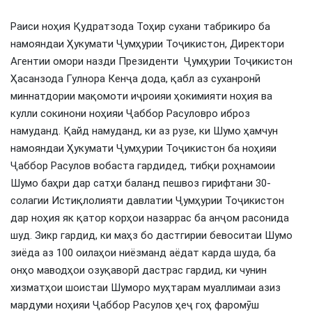
Раиси ноҳия Қудратзода Тоҳир сухани табрикиро ба
намояндаи Ҳукумати Ҷумҳурии Тоҷикистон, Директори
Агентии омори назди Президенти Ҷумҳурии Тоҷикистон
Ҳасанзода Гулнора Кенҷа дода, қабл аз суханронӣ
миннатдории мақомоти иҷроияи ҳокимияти ноҳия ва
кулли сокинони ноҳияи Ҷаббор Расуловро иброз
намуданд. Қайд намуданд, ки аз рузе, ки Шумо ҳамчун
намояндаи Ҳукумати Ҷумҳурии Тоҷикистон ба ноҳияи
Ҷаббор Расулов вобаста гардидед, тибқи роҳнамоии
Шумо баҳри дар сатҳи баланд пешвоз гирифтани 30-
солагии Истиқлолияти давлатии Ҷумҳурии Тоҷикистон
дар ноҳия як қатор корҳои назаррас ба анҷом расонида
шуд. Зикр гардид, ки маҳз бо дастгирии бевоситаи Шумо
зиёда аз 100 оилаҳои ниёзманд аёдат карда шуда, ба
онҳо маводҳои озуқаворӣ дастрас гардид, ки чунин
хизматҳои шоистаи Шуморо муҳтарам муаллимаи азиз
мардуми ноҳияи Ҷаббор Расулов ҳеҷ гоҳ фаромӯш