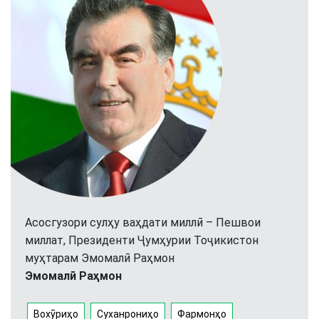
Асосгузори сулҳу ваҳдати миллӣ – Пешвои
миллат, Президенти Ҷумҳурии Тоҷикистон
муҳтарам Эмомалӣ Раҳмон
Эмомалӣ Раҳмон
Вохӯриҳо
Суханрониҳо
Фармонҳо