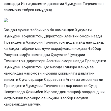
солгарди Истиқлолияти давлатии Ҷумҳурии Тоҷикистон
самимона табрик намуданд.
Баъдан сухани табрикиро ба намояндаи Ҳукумати
Ҷумҳурии Тоҷикистон, Директори Агентии омори назди
Президенти Ҷумҳурии Тоҷикистон дода, қайд намуданд,
ки Баҳри табрики мардуми шарафманди ноҳияи Ҷаббор
Расулов, имрӯз намояндаи Ҳукумати Ҷумҳурии
Тоҷикистон, директори Агентии омори назди Президенти
Ҷумҳурии Тоҷикистон Ҳасанзода Гулнора Кенҷа ва
намояндаи мақомоти иҷроияи ҳокимияти давлатии
вилояти Суғд сардори Сарраёсати Агентии омори назди
Президенти Ҷумҳурии Тоҷикистон дар вилояти Суғд
Накҳатзода Ҳокимбек Киромиддин ташриф оварданд, ки
меҳмонони гиромиро ба ноҳияи Ҷаббор Расулов
ҳайрамақдам мегӯям.