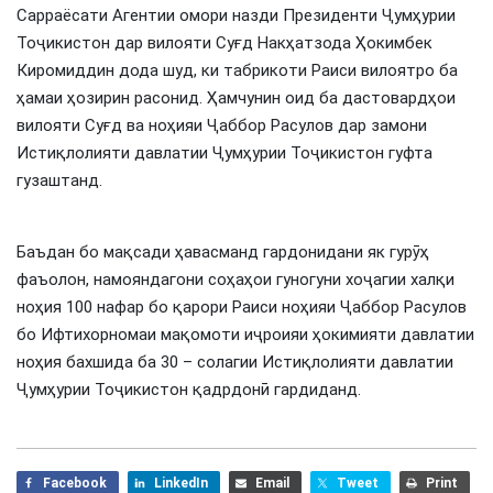
Сарраёсати Агентии омори назди Президенти Ҷумҳурии
Тоҷикистон дар вилояти Суғд Накҳатзода Ҳокимбек
Киромиддин дода шуд, ки табрикоти Раиси вилоятро ба
ҳамаи ҳозирин расонид. Ҳамчунин оид ба дастовардҳои
вилояти Суғд ва ноҳияи Ҷаббор Расулов дар замони
Истиқлолияти давлатии Ҷумҳурии Тоҷикистон гуфта
гузаштанд.
Баъдан бо мақсади ҳавасманд гардонидани як гурӯҳ
фаъолон, намояндагони соҳаҳои гуногуни хоҷагии халқи
ноҳия 100 нафар бо қарори Раиси ноҳияи Ҷаббор Расулов
бо Ифтихорномаи мақомоти иҷроияи ҳокимияти давлатии
ноҳия бахшида ба 30 – солагии Истиқлолияти давлатии
Ҷумҳурии Тоҷикистон қадрдонӣ гардиданд.
Facebook
LinkedIn
Email
Tweet
Print