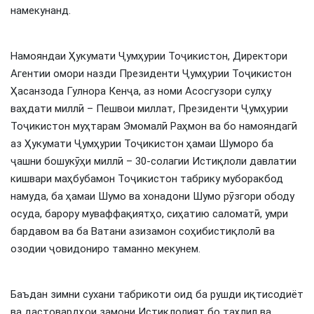
намекунанд.
Намояндаи Ҳукумати Ҷумҳурии Тоҷикистон, Директори
Агентии омори назди Президенти Ҷумҳурии Тоҷикистон
Ҳасанзода Гулнора Кенҷа, аз номи Асосгузори сулҳу
ваҳдати миллӣ – Пешвои миллат, Президенти Ҷумҳурии
Тоҷикистон муҳтарам Эмомалӣ Раҳмон ва бо намояндагӣ
аз Ҳукумати Ҷумҳурии Тоҷикистон ҳамаи Шуморо ба
ҷашни бошукӯҳи миллӣ – 30-солагии Истиқлоли давлатии
кишвари маҳбубамон Тоҷикистон табрику муборакбод
намуда, ба ҳамаи Шумо ва хонадони Шумо рӯзгори ободу
осуда, барору муваффақиятҳо, сиҳатию саломатӣ, умри
бардавом ва ба Ватани азизамон соҳибистиқлолӣ ва
озодии ҷовидониро таманно мекунем.
Баъдан зимни сухани табрикоти оид ба рушди иқтисодиёт
ва дастовардҳои замони Истиқлолият бо таҳлил ва