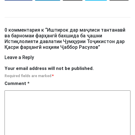
0 комментария к “
Иштирок дар маҷлиси тантанавӣ
ва барномаи фарҳангӣ бахшида ба ҷашни
Истиқлолияти давлатии Ҷумҳурии Тоҷикистон дар
Қасри фарҳангӣ ноҳияи Ҷаббор Расулов
”
Leave a Reply
Your email address will not be published.
Required fields are marked
*
Comment
*