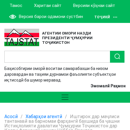
Тамос
Харитаи сайт
Версияи кӯҳнаи сайт
Версия барои одамони сустбин
ТОҶИКӢ
АГЕНТИИ ОМОРИ НАЗДИ
ПРЕЗИДЕНТИ ҶУМҲУРИИ
ТОҶИКИСТОН
Баҳисобгирии оморӣ воситаи самарабахши ба низом
даровардан ва таҳияи дурнамои фаъолияти субъектҳои
иқтисодӣ ба шумор меравад.
Эмомалӣ Раҳмон
Асосӣ
/
Хабарҳои агентӣ
/
Иштирок дар маҷлиси
тантанавӣ ва барномаи фарҳангӣ бахшида ба ҷашни
Истиқлолияти давлатии Ҷумҳурии Тоҷикистон дар