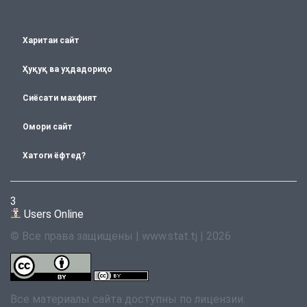
Харитаи сайт
Ҳуқуқ ва уҳдадориҳо
Сиёсати махфият
Омори сайт
Хатоги ёфтед?
3
Users Online
© Все права защищены | www.stat.tj | 2026
Все материалы сайта доступны по лицензии: