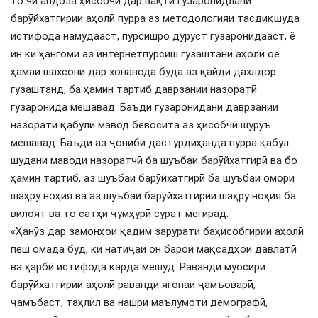
то чӣ андоза ҳисобчӣ дар вақти гузаронидлани
барӯйхатгирии аҳолӣ пурра аз методологияи тасдиқшуда
истифода намудааст, пурсишро дуруст гузаронидааст, ё
ин ки ҳангоми аз интернетпурсиш гузаштани аҳолӣ оё
ҳамаи шахсони дар хонавода буда аз қайди дахлдор
гузаштанд, ба ҳамин тартиб даврзании назоратӣ
гузаронида мешавад. Баъди гузаронидани даврзании
назоратӣ қабули мавод бевосита аз ҳисобчӣ шурӯъ
мешавад. Баъди аз ҷониби дастурдиҳанда пурра қабул
шудани маводи назоратчӣ ба шуъбаи барӯйхатгирӣ ва бо
ҳамин тартиб, аз шуъбаи барӯйхатгирӣ ба шуъбаи омори
шаҳру ноҳия ва аз шуъбаи барӯйхатгирии шаҳру ноҳия ба
вилоят ва то сатҳи ҷумҳурӣ сурат мегирад.
«Ҳанӯз дар замонҳои қадим зарурати баҳисобгирии аҳолӣ
пеш омада буд, ки натиҷаи он барои мақсадҳои давлатӣ
ва ҳарбӣ истифода карда мешуд. Раванди муосири
барӯйхатгирии аҳолӣ раванди ягонаи ҷамъоварӣ,
ҷамъбаст, таҳлил ва нашри маълумоти демографӣ,