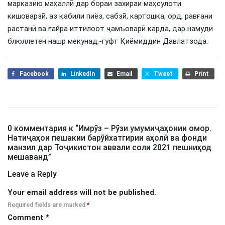
марказию маҳаллӣ дар бораи захираи маҳсулоти
кишоварзӣ, аз қабили пиёз, сабзӣ, картошка, орд, равғани
растанӣ ва ғайра иттилоот ҷамъоварӣ карда, дар намуди
блюллетен нашр мекунад,-гуфт Қиёмиддин Давлатзода.
Facebook
LinkedIn
Email
Tweet
Print
0 комментария к “
Имрӯз – Рӯзи умумиҷаҳонии омор.
Натиҷаҳои пешакии барӯйхатгирии аҳолӣ ва фонди
манзил дар Тоҷикистон аввали соли 2021 пешниҳод
мешаванд
”
Leave a Reply
Your email address will not be published.
Required fields are marked
*
Comment
*