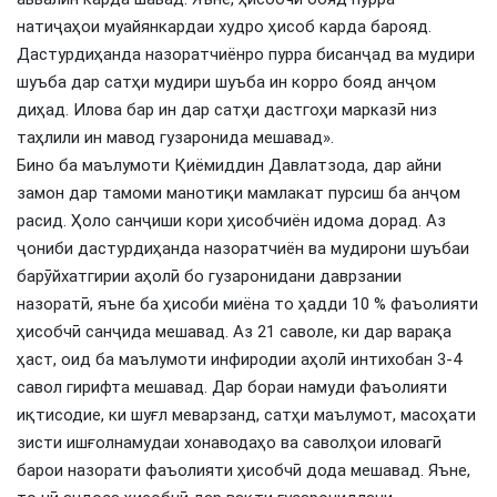
натиҷаҳои муайянкардаи худро ҳисоб карда барояд.
Дастурдиҳанда назоратчиёнро пурра бисанҷад ва мудири
шуъба дар сатҳи мудири шуъба ин корро бояд анҷом
диҳад. Илова бар ин дар сатҳи дастгоҳи марказӣ низ
таҳлили ин мавод гузаронида мешавад».
Бино ба маълумоти Қиёмиддин Давлатзода, дар айни
замон дар тамоми манотиқи мамлакат пурсиш ба анҷом
расид. Ҳоло санҷиши кори ҳисобчиён идома дорад. Аз
ҷониби дастурдиҳанда назоратчиён ва мудирони шуъбаи
барӯйхатгирии аҳолӣ бо гузаронидани даврзании
назоратӣ, яъне ба ҳисоби миёна то ҳадди 10 % фаъолияти
ҳисобчӣ санҷида мешавад. Аз 21 саволе, ки дар варақа
ҳаст, оид ба маълумоти инфиродии аҳолӣ интихобан 3-4
савол гирифта мешавад. Дар бораи намуди фаъолияти
иқтисодие, ки шуғл меварзанд, сатҳи маълумот, масоҳати
зисти ишғолнамудаи хонаводаҳо ва саволҳои иловагӣ
барои назорати фаъолияти ҳисобчӣ дода мешавад. Яъне,