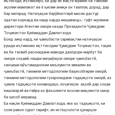
иқтисодӣ, иҷтимоиро, ки дар як вақти муайян ба тамоми
аҳолии мамлакат ва ё қисми аниқи он тааллуқ дорад, дар
бар мегирад. Натиҷаҳои барӯйхатгирӣ мисли дастур
одатан коркард ва нашр карда мешаванд»,- гуфт муовини
директори Агентии омори назди Президенти Ҷумҳурии
Тоҷикистон Қиёмиддин Давлатзода.
Бояд зикр кард, ки ҷамъбасти саривақтии натиҷаҳои
рушди иҷтимоию иқттисодии Ҷумҳурии Тоҷикистон, таҳия
ва ба тасвиб расонидани маводи дахлдори марбут ба
омори соҳавӣ, нашри маҷмӯаҳои омори ҷамъбастӣ,
санҷиши мӯътамаднокии маълумоти аввалин ва
ҷамъбастӣ, такмили методологияи баҳисобгирии оморӣ,
такмили методологияи гузаронидани тадқиқоти оморӣ, аз
ҷумла тадқиқоти хонаводаҳо, хоҷагиҳои аҳолӣ дар соҳаи
кишоварзӣ ва ғайра аз фаъолияти асосии мақомоти омор
ба ҳисоб меравад.
Ба нақли Қиёмиддин Давлатзода, яке аз тадқиқоте, ки
соли равон сурат гирифт, ин истеҳсолоти ҳунарҳои