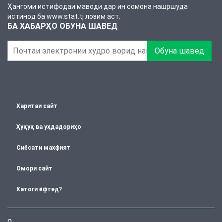
Ҳангоми истифодаи маводи дар ин сомона нашршуда
истинод ба www.stat.tj лозим аст.
БА ХАБАРҲО ОБУНА ШАВЕД
Обуна шавед
Харитаи сайт
Ҳуқуқ ва уҳдадориҳо
Сиёсати махфият
Омори сайт
Хатоги ёфтед?