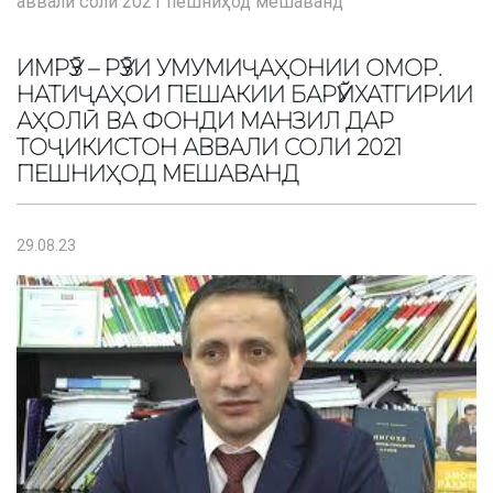
аввали соли 2021 пешниҳод мешаванд
ИМРӮЗ – РӮЗИ УМУМИҶАҲОНИИ ОМОР.
НАТИҶАҲОИ ПЕШАКИИ БАРӮЙХАТГИРИИ
АҲОЛӢ ВА ФОНДИ МАНЗИЛ ДАР
ТОҶИКИСТОН АВВАЛИ СОЛИ 2021
ПЕШНИҲОД МЕШАВАНД
29.08.23