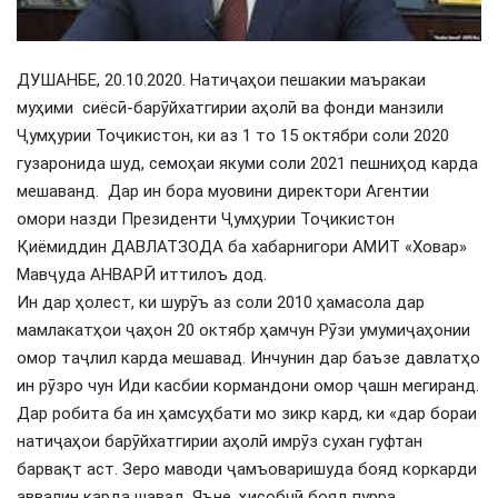
ДУШАНБЕ, 20.10.2020. Натиҷаҳои пешакии маъракаи
муҳими сиёсӣ-барӯйхатгирии аҳолӣ ва фонди манзили
Ҷумҳурии Тоҷикистон, ки аз 1 то 15 октябри соли 2020
гузаронида шуд, семоҳаи якуми соли 2021 пешниҳод карда
мешаванд. Дар ин бора муовини директори Агентии
омори назди Президенти Ҷумҳурии Тоҷикистон
Қиёмиддин ДАВЛАТЗОДА ба хабарнигори АМИТ «Ховар»
Мавҷуда АНВАРӢ иттилоъ дод.
Ин дар ҳолест, ки шурӯъ аз соли 2010 ҳамасола дар
мамлакатҳои ҷаҳон 20 октябр ҳамчун Рӯзи умумиҷаҳонии
омор таҷлил карда мешавад. Инчунин дар баъзе давлатҳо
ин рӯзро чун Иди касбии кормандони омор ҷашн мегиранд.
Дар робита ба ин ҳамсуҳбати мо зикр кард, ки «дар бораи
натиҷаҳои барӯйхатгирии аҳолӣ имрӯз сухан гуфтан
барвақт аст. Зеро маводи ҷамъоваришуда бояд коркарди
аввалин карда шавад. Яъне, ҳисобчӣ бояд пурра