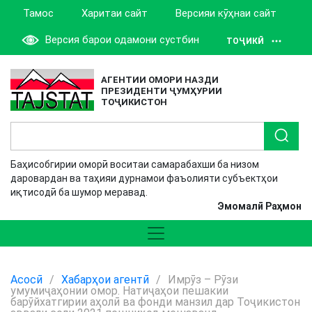
Тамос
Харитаи сайт
Версияи кӯҳнаи сайт
Версия барои одамони сустбин
ТОҶИКӢ
АГЕНТИИ ОМОРИ НАЗДИ
ПРЕЗИДЕНТИ ҶУМҲУРИИ
ТОҶИКИСТОН
Баҳисобгирии оморӣ воситаи самарабахши ба низом
даровардан ва таҳияи дурнамои фаъолияти субъектҳои
иқтисодӣ ба шумор меравад.
Эмомалӣ Раҳмон
Асосӣ
/
Хабарҳои агентӣ
/
Имрӯз – Рӯзи
умумиҷаҳонии омор. Натиҷаҳои пешакии
барӯйхатгирии аҳолӣ ва фонди манзил дар Тоҷикистон