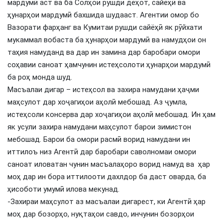
мардумӣ аст ва ба Солҳои рушди деҳот, сайёҳӣ ва
ҳунарҳои мардумӣ бахшида шудааст. Агентии омор бо
Вазорати фарҳанг ва Кумитаи рушди сайёҳӣ як рӯйхати
мукаммал вобаста ба ҳунарҳои мардумӣ ва намудҳои он
таҳия намуданд ва дар ин замина дар баробари омори
соҳавии саноат ҳамчунин истеҳсолоти ҳунарҳои мардумӣ
ба роҳ монда шуд.
Масъалаи дигар – истеҳсол ва захира намудани ҳаҷми
маҳсулот дар хоҷагиҳои аҳолӣ мебошад. Аз ҷумла,
истеҳсоли консерва дар хоҷагиҳои аҳолӣ мебошад. Ин ҳам
як усули захира намудани маҳсулот барои зимистон
мебошад. Барои ба омори расмӣ ворид намудани ин
иттилоъ низ Агентӣ дар баробари саволномаи омори
саноат иловатан чунин масъалаҳоро ворид намуд ва ҳар
моҳ дар ин бора иттилооти дахлдор ба даст оварда, ба
ҳисоботи умумӣ илова мекунад.
-Захираи маҳсулот аз масъалаи дигарест, ки Агентӣ ҳар
моҳ дар бозорҳо, нуқтаҳои савдо, инчунин бозорҳои