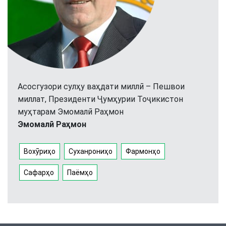
Асосгузори сулҳу ваҳдати миллӣ – Пешвои
миллат, Президенти Ҷумҳурии Тоҷикистон
муҳтарам Эмомалӣ Раҳмон
Эмомалӣ Раҳмон
Вохӯриҳо
Суханрониҳо
Фармонҳо
Сафарҳо
Паёмҳо