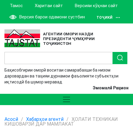
Тамос
Харитаи сайт
Версияи кӯҳнаи сайт
Версия барои одамони сустбин
ТОҶИКӢ
АГЕНТИИ ОМОРИ НАЗДИ
ПРЕЗИДЕНТИ ҶУМҲУРИИ
ТОҶИКИСТОН
Баҳисобгирии оморӣ воситаи самарабахши ба низом
даровардан ва таҳияи дурнамои фаъолияти субъектҳои
иқтисодӣ ба шумор меравад.
Эмомалӣ Раҳмон
Асосӣ
/
Хабарҳои агентӣ
/
ҲОЛАТИ ТЕХНИКАИ
КИШОВАРЗӢ ДАР МАМЛАКАТ