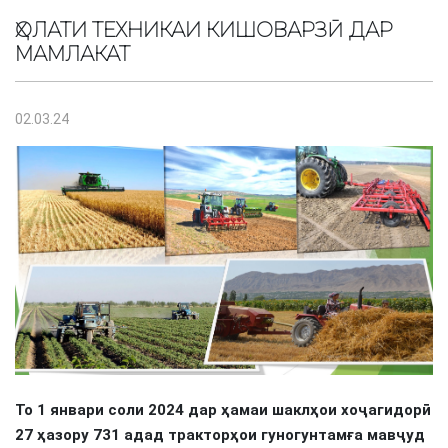
ҲОЛАТИ ТЕХНИКАИ КИШОВАРЗӢ ДАР
МАМЛАКАТ
02.03.24
То 1 январи соли 2024 дар ҳамаи шаклҳои хоҷагидорӣ
27 ҳазору 731 адад тракторҳои гуногунтамға мавҷуд