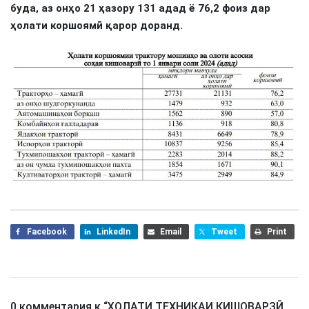
буда, аз онҳо 21 ҳазору 131 адад ё 76,2 фоиз дар
ҳолати коршоямӣ қарор доранд.
Facebook
LinkedIn
Email
Tweet
Print
0 комментария к “
ҲОЛАТИ ТЕХНИКАИ КИШОВАРЗӢ