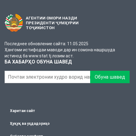
АГЕНТИИ ОМОРИ НАЗДИ
ПРЕЗИДЕНТИ ҶУМҲУРИИ
ТОҶИКИСТОН
Последнее обновление сайта: 11.05.2025
Ҳангоми истифодаи маводи дар ин сомона нашршуда
истинод ба www.stat.tj лозим аст.
БА ХАБАРҲО ОБУНА ШАВЕД
Обуна шавед
Харитаи сайт
Ҳуқуқ ва уҳдадориҳо