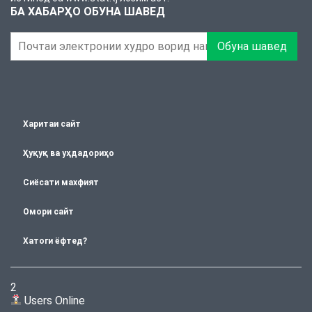
БА ХАБАРҲО ОБУНА ШАВЕД
Обуна шавед
Харитаи сайт
Ҳуқуқ ва уҳдадориҳо
Сиёсати махфият
Омори сайт
Хатоги ёфтед?
2
Users Online