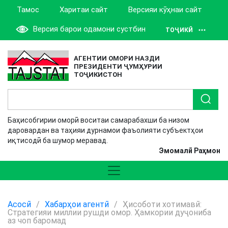
Тамос
Харитаи сайт
Версияи кӯҳнаи сайт
Версия барои одамони сустбин
ТОҶИКӢ
АГЕНТИИ ОМОРИ НАЗДИ
ПРЕЗИДЕНТИ ҶУМҲУРИИ
ТОҶИКИСТОН
Баҳисобгирии оморӣ воситаи самарабахши ба низом
даровардан ва таҳияи дурнамои фаъолияти субъектҳои
иқтисодӣ ба шумор меравад.
Эмомалӣ Раҳмон
Асосӣ
/
Хабарҳои агентӣ
/
Ҳисоботи хотимавӣ:
Стратегияи миллии рушди омор. Ҳамкории дуҷониба
аз чоп баромад