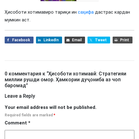
Ҳисоботи хотимавиро тариқи ин
саҳифа
дастрас кардан
мумкин аст.
Facebook
LinkedIn
Email
Tweet
Print
0 комментария к “
Ҳисоботи хотимавӣ: Стратегияи
миллии рушди омор. Ҳамкории дуҷониба аз чоп
баромад
”
Leave a Reply
Your email address will not be published.
Required fields are marked
*
Comment
*