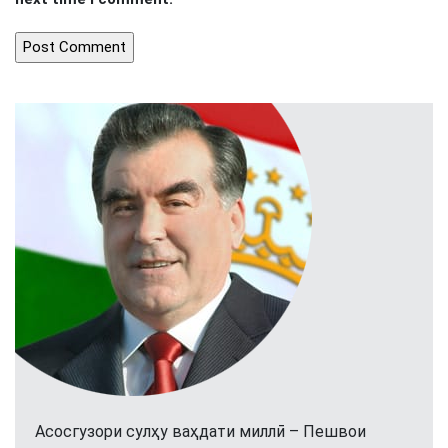
Асосгузори сулҳу ваҳдати миллӣ – Пешвои