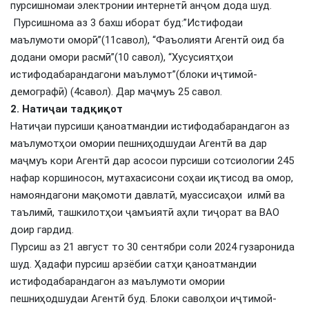
пурсишномаи электронии интернетӣ анҷом дода шуд.
Пурсишнома аз 3 бахш иборат буд:”Истифодаи
маълумоти оморӣ”(11савол), “Фаъолияти Агентӣ оид ба
додани омори расмӣ”(10 савол), “Хусусиятҳои
истифодабарандагони маълумот”(блоки иҷтимоӣ-
демографӣ) (4савол). Дар маҷмуъ 25 савол.
2. Натиҷаи тадқиқот
Натиҷаи пурсиши қаноатмандии истифодабарандагон аз
маълумотҳои омории пешниҳодшудаи Агентӣ ва дар
маҷмуъ кори Агентӣ дар асосои пурсиши сотсиологии 245
нафар коршиносон, мутахасисони соҳаи иқтисод ва омор,
намояндагони мақомоти давлатӣ, муассисаҳои илмӣ ва
таълимӣ, ташкилотҳои ҷамъиятӣ аҳли тиҷорат ва ВАО
доир гардид.
Пурсиш аз 21 август то 30 сентябри соли 2024 гузаронида
шуд. Ҳадафи пурсиш арзёбии сатҳи қаноатмандии
истифодабарандагон аз маълумоти омории
пешниҳодшудаи Агентӣ буд. Блоки саволҳои иҷтимоӣ-