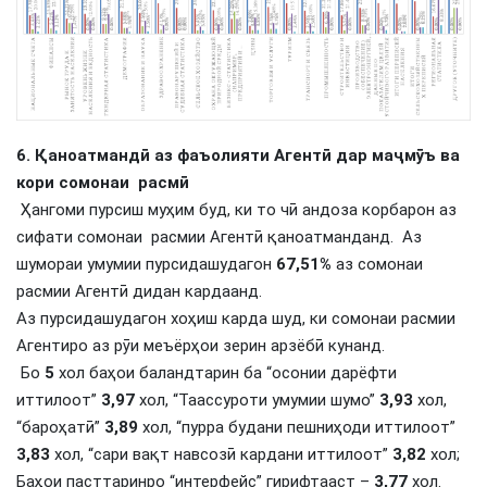
6.
Қаноатмандӣ
аз
фаъолияти
Агентӣ
дар
маҷмӯъ
ва
кори
сомонаи
расмӣ
Ҳангоми пурсиш муҳим буд, ки то чӣ андоза корбарон аз
сифати сомонаи расмии Агентӣ қаноатманданд. Аз
шумораи умумии пурсидашудагон
67,51%
аз сомонаи
расмии Агентӣ дидан кардаанд.
Аз пурсидашудагон хоҳиш карда шуд, ки сомонаи расмии
Агентиро аз рӯи меъёрҳои зерин арзёбӣ кунанд.
Бо
5
хол баҳои баландтарин ба “осонии дарёфти
иттилоот”
3,97
хол, “Таассуроти умумии шумо”
3,93
хол,
“бароҳатӣ”
3,89
хол, “пурра будани пешниҳоди иттилоот”
3,83
хол, “сари вақт навсозӣ кардани иттилоот”
3,82
хол;
Баҳои пасттаринро “интерфейс” гирифтааст –
3,77
хол.