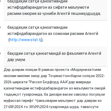
баҳодиҳии сатҳи қаноатмандии
истифодабарандагон аз сифати маълумоти
расмии омории аз ҷониби Агентӣ пешниҳодшуда;
баҳодиҳии сатҳи қаноатмандии
истифодабарандагон аз сомонаи расмии Агентӣ
(
http://www.stat.tj
);
баҳодии сатҳи қаноатмандӣ аз фаъолияти Агентӣ
дар умум.
Дар доираи лоиҳаи В рамках проекта «Модернизатсияи
низоми миллии омор дар Тоҷикистон»барои солҳои 2022-
2026 ширкати “Рассел Бедфорд ААА”дар мавриди
қаонатмандии истифодабарандагон аз маълумоти оморӣ
тадқиқот гузаронида, ба диоари васеи саволҳо посухҳои
муфассал гирифт. Ҷамъоварии маълумот дар давраи аз
21\08\2024 то 30\09\2024 гузаронида шуда, тавассути