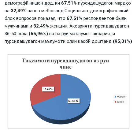
демографӣ нишон дод, ки
67.51%
пурсидашудагон мардҳо
ва
32,49%
занон мебошанд.Социально-демографический
блок вопросов показал, что
67.51%
респондентов были
мужчинами и
32.49%
женщин. Аксарияти пурсидашудагон
36-50 сола
(55,96%)
ва аз руи маълумот аксарияти
пурсидашудагон маълумоти олии касбӣ доштанд
(95,31%)