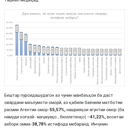
ташкил медиҳад.
Бештар пурсидашудагон аз чунин манбаъҳои ба даст
овардани маълумоти оморӣ, аз қабили баёнияи матботии
расмии Агентии омор-
55,57%,
нашрияҳои агунтии омор (ба
намуди коғазӣ- маҷмуаҳо , бюллетенҳо) –
41,22%,
воситаи
ахбори омма-
38,78%
истифода мебаранд. Инчунин