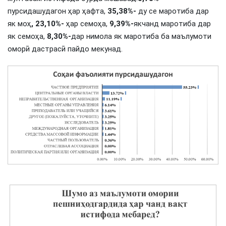
пурсидашудагон ҳар ҳафта,
35,38%-
ду се маротиба дар
як моҳ
, 23,10%-
ҳар семоҳа,
9,39%-
якчанд маротиба дар
як семоҳа,
8,30%-
дар нимола як маротиба ба маълумоти
оморӣ дастрасӣ пайдо мекунад.