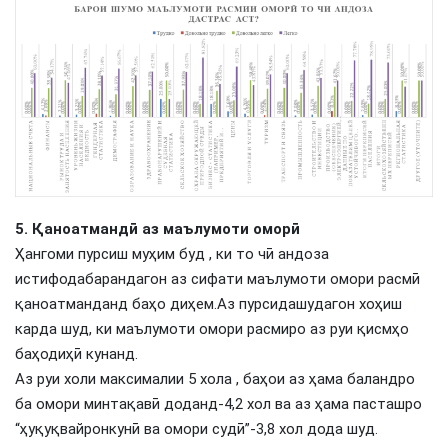
5
. Қаноатмандӣ аз маълумоти оморӣ
Ҳангоми пурсиш муҳим буд , ки то чӣ андоза
истифодабарандагон аз сифати маълумоти омори расмӣ
қаноатманданд баҳо диҳем.Аз пурсидашудагон хоҳиш
карда шуд, ки маълумоти омори расмиро аз руи қисмҳо
баҳодиҳӣ кунанд.
Аз руи холи максималии 5 хола , баҳои аз ҳама баландро
ба омори минтақавӣ доданд-4,2 хол ва аз ҳама пасташро
“ҳуқуқвайронкунӣ ва омори судӣ”-3,8 хол дода шуд.