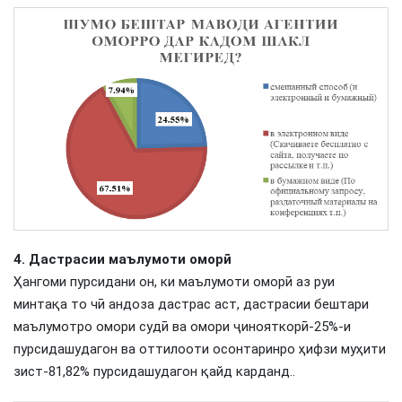
4.
Д
астрасии маълумоти оморӣ
Ҳангоми пурсидани он, ки маълумоти оморӣ аз руи
минтақа то чӣ андоза дастрас аст, дастрасии бештари
маълумотро омори судӣ ва омори ҷинояткорӣ-25%-и
пурсидашудагон ва оттилооти осонтаринро ҳифзи муҳити
зист-81,82% пурсидашудагон қайд карданд..