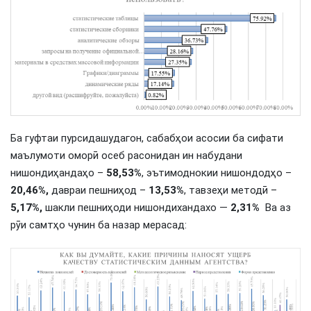
Ба гуфтаи пурсидашудагон, сабабҳои асосии ба сифати
маълумоти оморӣ осеб расонидан ин набудани
нишондиҳандаҳо –
58,53%
, эътимоднокии нишондодҳо –
20,46%,
давраи пешниҳод –
13,53%
, тавзеҳи методӣ –
5,17%,
шакли пешниҳоди нишондихандахо —
2,31%
Ва аз
рӯи самтҳо чунин ба назар мерасад: