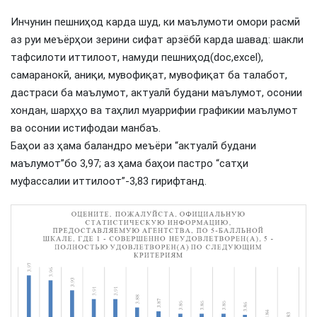
Инчунин пешниҳод карда шуд, ки маълумоти омори расмӣ
аз руи меъёрҳои зерини сифат арзёбӣ карда шавад: шакли
тафсилоти иттилоот, намуди пешниҳод(doc,excel),
самаранокӣ, аниқи, мувофиқат, мувофиқат ба талабот,
дастраси ба маълумот, актуалӣ будани маълумот, осонии
хондан, шарҳҳо ва таҳлил муаррифии графикии маълумот
ва осонии истифодаи манбаъ.
Баҳои аз ҳама баландро меъёри “актуалӣ будани
маълумот”бо 3,97; аз ҳама баҳои пастро “сатҳи
муфассалии иттилоот”-3,83 гирифтанд.