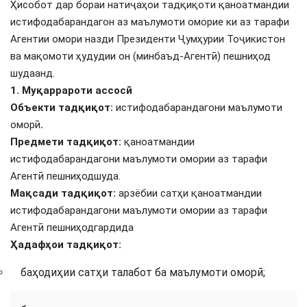
Ҳисобот дар бораи натиҷаҳои тадқиқоти қаноатмандии
истифодабарандагон аз маълумоти оморие ки аз тарафи
Агентии омори назди Президенти Ҷумҳурии Тоҷикистон
ва мақомоти ҳудудии он (минбаъд-Агентӣ) пешниҳод
шудаанд.
1.
Муқаррароти ассосӣ
Объект
и тадқиқот
:
истифодабарандагони маълумоти
оморӣ
.
Предме
ти тадқиқот
:
қаноатмандии
истифодабарандагони маълумоти омории аз тарафи
Агентӣ пешниҳодшуда.
Мақсади тадқиқот:
арзёбии сатҳи қаноатмандии
истифодабарандагони маълумоти омории аз тарафи
Агентӣ пешниҳодгардида
Ҳадафҳои тадқиқот:
баҳодиҳии сатҳи талабот ба маълумоти оморӣ;