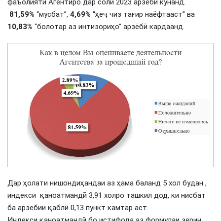
фаъолияти Агентиро дар соли 2023 арзёбӣ кунанд.
81,59%
“мусбат”,
4,69%
“ҳеҷ чиз тағир наёфтааст” ва
10,83%
“болотар аз интизориҳо” арзёбӣ кардаанд.
Дар ҳолати нишондиҳандаи аз ҳама баланд 5 хол будан ,
индекси қаноатмандӣ 3,91 холро ташкил дод, ки нисбат
ба арзёбии қаблӣ 0,13 пункт камтар аст.
Индекси қаноатмандӣ бо истифода аз формулаи зерин