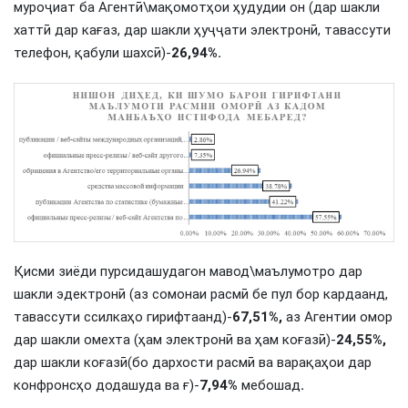
муроҷиат ба Агентӣ\мақомотҳои ҳудудии он (дар шакли
хаттӣ дар кағаз, дар шакли ҳуҷҷати электронӣ, тавассути
телефон, қабули шахсӣ)-
26,94%.
Қисми зиёди пурсидашудагон мавод\маълумотро дар
шакли эдектронӣ (аз сомонаи расмӣ бе пул бор кардаанд,
тавассути ссилкаҳо гирифтаанд)-
67,51%,
аз Агентии омор
дар шакли омехта (ҳам электронӣ ва ҳам коғазӣ)-
24,55%,
дар шакли коғазӣ(бо дархости расмӣ ва варақаҳои дар
конфронсҳо додашуда ва ғ)-
7,94%
мебошад
.