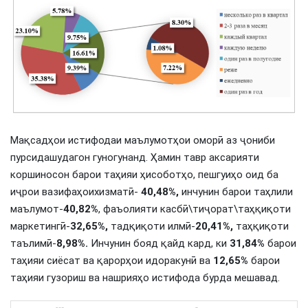
Мақсадҳои истифодаи маълумотҳои оморӣ аз ҷониби
пурсидашудагон гуногунанд. Ҳамин тавр аксарияти
коршиносон барои таҳияи ҳисоботҳо, пешгуиҳо оид ба
иҷрои вазифаҳоихизматӣ-
40,48%,
инчунин барои таҳлили
маълумот-
40,82%
, фаъолияти касбӣ\тиҷорат\таҳқиқоти
маркетингӣ-
32,65%,
тадқиқоти илмӣ-
20,41%,
таҳқиқоти
таълимӣ-
8,98%.
Инчунин бояд қайд кард, ки
31,84%
барои
таҳияи сиёсат ва қарорҳои идоракунӣ ва
12,65%
барои
таҳияи гузориш ва нашрияҳо истифода бурда мешавад.