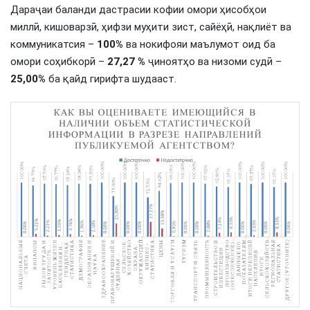
Дараҷаи баланди дастрасии кофии омори ҳисобҳои
миллӣ, кишоварзӣ, ҳифзи муҳити зист, сайёҳӣ, нақлиёт ва
коммуникатсия –
100%
ва нокифояи маълумот оид ба
омори соҳибкорӣ –
27,27 %
ҷиноятҳо ва низоми судӣ –
25,00%
ба қайд гирифта шудааст.