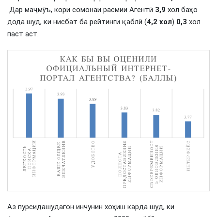
Дар маҷмӯъ, кори сомонаи расмии Агентӣ
3,9
хол баҳо
дода шуд, ки нисбат ба рейтинги қаблӣ (
4,2 хол
)
0,3
хол
паст аст.
Аз пурсидашудагон инчунин хоҳиш карда шуд, ки