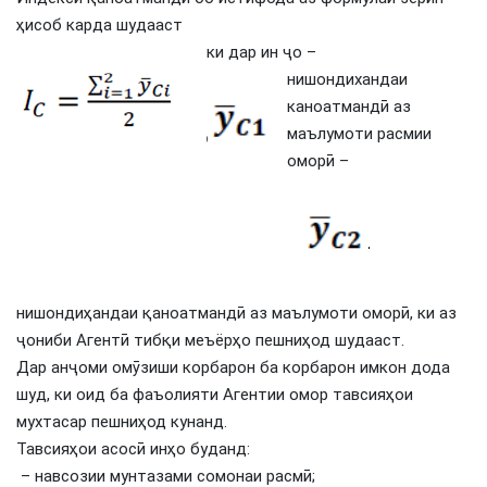
ҳисоб карда шудааст
ки дар ин ҷо –
нишондихандаи
каноатмандӣ аз
маълумоти расмии
оморӣ –
нишондиҳандаи қаноатмандӣ аз маълумоти оморӣ, ки аз
ҷониби Агентӣ тибқи меъёрҳо пешниҳод шудааст.
Дар анҷоми омӯзиши корбарон ба корбарон имкон дода
шуд, ки оид ба фаъолияти Агентии омор тавсияҳои
мухтасар пешниҳод кунанд.
Тавсияҳои асосӣ инҳо буданд:
– навсозии мунтазами сомонаи расмӣ;