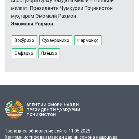
Асосгузори сулҳу ваҳдати миллӣ – Пешвои
миллат, Президенти Ҷумҳурии Тоҷикистон
муҳтарам Эмомалӣ Раҳмон
Эмомалӣ Раҳмон
Вохӯриҳо
Суханрониҳо
Фармонҳо
Сафарҳо
Паёмҳо
АГЕНТИИ ОМОРИ НАЗДИ
ПРЕЗИДЕНТИ ҶУМҲУРИИ
ТОҶИКИСТОН
Последнее обновление сайта: 11.05.2025
Ҳангоми истифодаи маводи дар ин сомона нашршуда