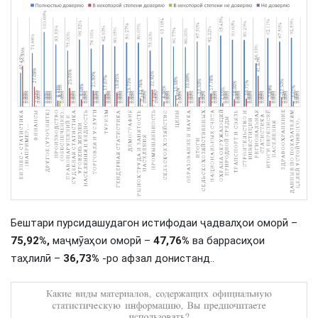
Бештари пурсидашудагон истифодаи ҷадвалҳои оморӣ –
75,92%,
маҷмӯаҳои оморӣ –
47,76%
ва баррасиҳои
таҳлилӣ –
36,73%
-ро афзал донистанд..