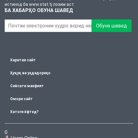
истинод ба www.stat.tj лозим аст.
БА ХАБАРҲО ОБУНА ШАВЕД
Обуна шавед
Харитаи сайт
Ҳуқуқ ва уҳдадориҳо
Сиёсати махфият
Омори сайт
Хатоги ёфтед?
0