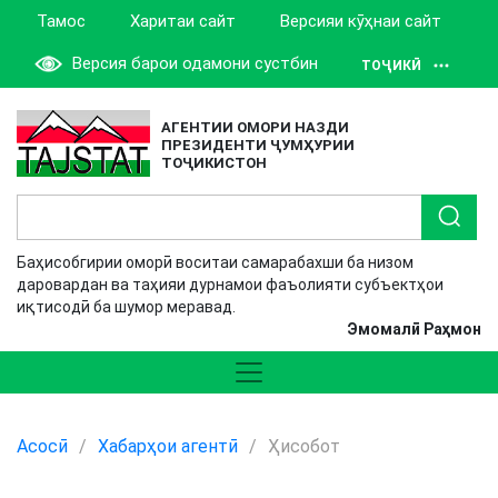
Тамос
Харитаи сайт
Версияи кӯҳнаи сайт
Версия барои одамони сустбин
ТОҶИКӢ
АГЕНТИИ ОМОРИ НАЗДИ
ПРЕЗИДЕНТИ ҶУМҲУРИИ
ТОҶИКИСТОН
Баҳисобгирии оморӣ воситаи самарабахши ба низом
даровардан ва таҳияи дурнамои фаъолияти субъектҳои
иқтисодӣ ба шумор меравад.
Эмомалӣ Раҳмон
Асосӣ
/
Хабарҳои агентӣ
/
Ҳисобот