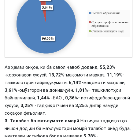
Аз ҳамаи онҳое, ки ба савол ҷавоб доданд,
55,23%
-корхонаҳои хусусӣ,
13,72%-
мақомоти марказ,
11,19%-
ташкилотҳои ғайриҳукуматӣ,
6,14%-
мақомоти маҳаллӣ,
3,61%-
омӯзгорон ва донишҷуён,
1,81%
– ташкилотҳои
байналмилалӣ,
1,44%
-ВАО ,
0,36%-
истифодабарандагонӣ
хусусӣ,
3,25%
-тадқиқотчиён ва
3,25%
дигар намуди
соҳаҳои фаъолият.
3. Талабот ба маълумоти оморӣ
Натиҷаи тадқиқотҳо
нишон дод ,ки ба маълумотҳои момрӣ талабот зиёд буда,
мунтазам истифода бурда мешавад.
5,78%-