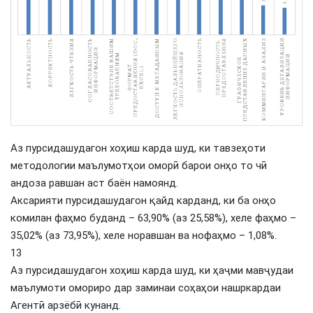
Аз пурсидашудагон хоҳиш карда шуд, ки тавзеҳоти
методологии маълумотҳои оморӣ барои онҳо то чӣ
андоза равшан аст баён намоянд.
Аксарияти пурсидашудагон қайд карданд, ки ба онҳо
комилан фаҳмо буданд – 63,90% (аз 25,58%), хеле фаҳмо –
35,02% (аз 73,95%), хеле норавшан ва нофаҳмо – 1,08%.
13
Аз пурсидашудагон хоҳиш карда шуд, ки ҳаҷми мавҷудаи
маълумоти омориро дар заминаи соҳаҳои нашркардаи
Агентӣ арзёбӣ кунанд.