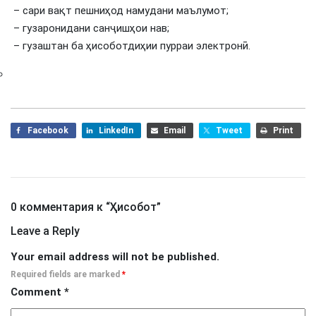
– сари вақт пешниҳод намудани маълумот;
– гузаронидани санҷишҳои нав;
– гузаштан ба ҳисоботдиҳии пурраи электронӣ.
Facebook
LinkedIn
Email
Tweet
Print
0 комментария к “
Ҳисобот
”
Leave a Reply
Your email address will not be published.
Required fields are marked
*
Comment
*