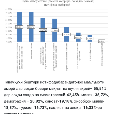
Таваҷҷуҳи бештари истифодабарандагонро маълумоти
оморӣ дар соҳаи бозори меҳнат ва шуғли аҳолӣ
– 55,51%
,
дар соҳаи савдо ва хизматрасонӣ-
42,45%
, молия-
38,72%,
демография –
20,82%,
саноат-
19,18%,
ҳисобҳои миллӣ-
18,37%,
туризм-
16,73%,
нақлиёт ва алоқа-
16,33%-
ро