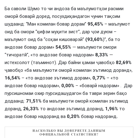
Ба саволи Шумо то чи андоза ба маълумотҳои расмии
оморӣ боварӣ доред, посухдиҳандагон чунин тақсим
шудаанд: “Ман комилан бовар дорам”
95,45
% – маълумот
оид ба омори “ҳифзи муҳити зист”, дар ҷои дуюм –
маълумот оид ба “соҳаи кишоварзӣ”
(93,60%
)”, ба то
андозае бовар дорам»
54,55%
— маълумоти омори
“тичоратй”, «то андозае бовар надорам»
8,33%
—
истехсолот (таъминот). Дар байни ҳамаи ҷавобҳо
82,69%
ҷавобҳо «ба маълумоти оморӣ комилан эътимод доранд»,
16,54%
– «то андозае эътимод дорам»,
0,77%
– «то
андозае бовар надорам»,
0,00%
– «боварӣ надорам» . Дар
пурсишномаи охир пурсидашудагон ба таври зерин баҳо
додаанд:
71,51%
ба маълумоти оморӣ комилан эътимод
доранд,
26,33%
то андозае эътимод доранд,
1,96%
то
андозае бовар надоранд ва
0,20%
бовар надоранд
.