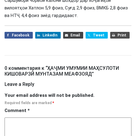
Саршумори чорвои калони шохдор дар хоҷагиҳои
вилоятҳои Хатлон 5,9 фоиз, Суғд 2,9 фоиз, ВМКБ 2,8 фоиз
ва НТҶ 4,4 фоиз зиёд гардидааст.
Facebook
LinkedIn
Email
Tweet
Print
0 комментария к “
ҲАҶМИ УМУМИИ МАҲСУЛОТИ
КИШОВАРЗӢ МУНТАЗАМ МЕАФЗОЯД
”
Leave a Reply
Your email address will not be published.
Required fields are marked
*
Comment
*