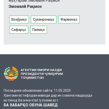
муҳтарам Эмомалӣ Раҳмон
Эмомалӣ Раҳмон
Вохӯриҳо
Суханрониҳо
Фармонҳо
Сафарҳо
Паёмҳо
АГЕНТИИ ОМОРИ НАЗДИ
ПРЕЗИДЕНТИ ҶУМҲУРИИ
ТОҶИКИСТОН
Последнее обновление сайта: 11.05.2025
Ҳангоми истифодаи маводи дар ин сомона нашршуда
истинод ба www.stat.tj лозим аст.
БА ХАБАРҲО ОБУНА ШАВЕД