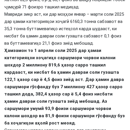
ҷумҳурӣ 71 фоизро ташкил медиҳад.
Мавриди зикр аст, ки дар моҳҳои январ – марти соли 2025
дар ҳамаи категорияҳои хоҷагӣ 6160,3 тонна сабзавот ва
35,3 тонна буттамевагиҳо истеҳсол карда шудааст, ки
нисбат ба ҳамин давраи соли гузашта сабзавот 0,1 фоиз
ва буттамевагиҳо 21,1 фоиз зиёд мебошад.
Ҳамзамон то 1 апрели соли 2025 дар ҳамаи
категорияҳои хоҷагиҳо саршумори чорвои калони
шохдор 2 миллиону 819,6 ҳазор сарро ташкил
кардааст, ки нисбат ба ҳамин давраи соли гузашта
122,1 ҳазор сар ё 4,5 фоиз зиёд аст. Дар ҳамин давра
саршумори гӯсфанду буз 7 миллиону 427 ҳазор сарро
ташкил дода, 382,4 ҳазор сар ё 5,4 фоиз нисбати
ҳамин давраи соли гузашта зиёд мебошад. Аз
саршумори умумӣ 93,9 фоизи саршумори чорвои
калони шохдор ва 81,9 фоизи саршумори гӯсфанду буз
ба хоҷагиҳои аҳолӣ рост меояд.