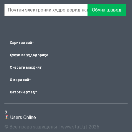
Обуна шавед
Харитаи сайт
Ҳуқуқ ва уҳдадориҳо
Сиёсати махфият
Омори сайт
Хатоги ёфтед?
5
Users Online
© Все права защищены | www.stat.tj | 2026