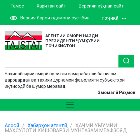
Тамос
Харитаи сайт
Версияи кӯҳнаи сайт
Версия барои одамони сустбин
ТОҶИКӢ
АГЕНТИИ ОМОРИ НАЗДИ
ПРЕЗИДЕНТИ ҶУМҲУРИИ
ТОҶИКИСТОН
Баҳисобгирии оморӣ воситаи самарабахши ба низом
даровардан ва таҳияи дурнамои фаъолияти субъектҳои
иқтисодӣ ба шумор меравад.
Эмомалӣ Раҳмон
Асосӣ
/
Хабарҳои агентӣ
/
ҲАҶМИ УМУМИИ
МАҲСУЛОТИ КИШОВАРЗӢ МУНТАЗАМ МЕАФЗОЯД