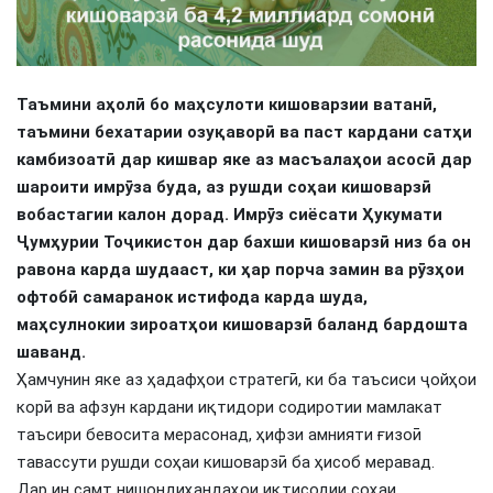
Таъмини аҳолӣ бо маҳсулоти кишоварзии ватанӣ,
таъмини бехатарии озуқаворӣ ва паст кардани сатҳи
камбизоатӣ дар кишвар яке аз масъалаҳои асосӣ дар
шароити имрӯза буда, аз рушди соҳаи кишоварзӣ
вобастагии калон дорад. Имрӯз сиёсати Ҳукумати
Ҷумҳурии Тоҷикистон дар бахши кишоварзӣ низ ба он
равона карда шудааст, ки ҳар порча замин ва рӯзҳои
офтобӣ самаранок истифода карда шуда,
маҳсулнокии зироатҳои кишоварзӣ баланд бардошта
шаванд.
Ҳамчунин яке аз ҳадафҳои стратегӣ, ки ба таъсиси ҷойҳои
корӣ ва афзун кардани иқтидори содиротии мамлакат
таъсири бевосита мерасонад, ҳифзи амнияти ғизоӣ
тавассути рушди соҳаи кишоварзӣ ба ҳисоб меравад.
Дар ин самт нишондиҳандаҳои иқтисодии соҳаи