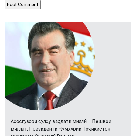
Асосгузори сулҳу ваҳдати миллӣ – Пешвои
миллат, Президенти Ҷумҳурии Тоҷикистон