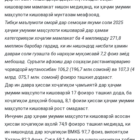
кишоварзии мамлакат нишон медиҳанд, ки ҳаҷми умумии
маҳсулоти кишоварзӣ мунтазам меафзояд.
Тибқи маълумоти оморӣ дар семоҳаи якуми соли 2025
ҳаҷми умумии маҳсулоти кишоварзӣ дар ҳамаи
категорияҳои хоҷагии мамлакат ба 4 миллиарду 271,8
миллион баробар гардид, ки ин нишондод нисбати ҳамин
давраи соли гузашта бо нархҳои муқоисавӣ 7,2 фоиз зиёд
мебошад. Суръати афзоиш дар соҳаҳои растанипарварию
чорводорӣ мутаносибан 106,2 (196,7 млн.сомонӣ) ва 107,3 (4
млрд. 075,1 млн. сомонӣ) фоизро ташкил додааст.
Дар ин давра ҳиссаи хоҷагиҳои ҷамъиятӣ дар ҳаҷми
умумии маҳсулоти кишоварзӣ 17 фоизро ташкил дода, ба
хоҷагиҳои деҳқонӣ бошад, 8,1 фоизи ҳиссаи ҳаҷми умумии
маҳсулоти кишоварзӣ рост омадааст.
Инчунин дар ҳаҷми умумии маҳсулоти кишоварзӣ асосан
ҳиссаи хоҷагиҳои аҳолӣ 74,9 фоизро ташкил медиҳад, ки
ин нишондод дар хоҷагиҳои ВМКБ 97,7 фоиз, вилоятҳои
Хатлон 82,3 фоиз, Суғд 68,1 фоиз ва шаҳру ноҳияҳои тобеи