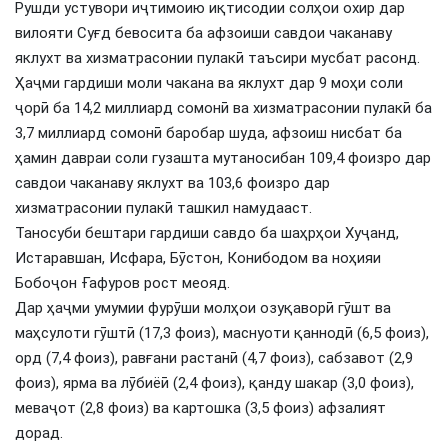
Рушди устувори иҷтимоию иқтисодии солҳои охир дар
вилояти Суғд бевосита ба афзоиши савдои чаканаву
яклухт ва хизматрасонии пулакӣ таъсири мусбат расонд.
Ҳаҷми гардиши моли чакана ва яклухт дар 9 моҳи соли
ҷорӣ ба 14,2 миллиард сомонӣ ва хизматрасонии пулакӣ ба
3,7 миллиард сомонӣ баробар шуда, афзоиш нисбат ба
ҳамин давраи соли гузашта мутаносибан 109,4 фоизро дар
савдои чаканаву яклухт ва 103,6 фоизро дар
хизматрасонии пулакӣ ташкил намудааст.
Таносуби бештари гардиши савдо ба шаҳрҳои Хуҷанд,
Истаравшан, Исфара, Бӯстон, Конибодом ва ноҳияи
Бобоҷон Ғафуров рост меояд.
Дар ҳаҷми умумии фурӯши молҳои озуқаворӣ гӯшт ва
маҳсулоти гӯштӣ (17,3 фоиз), маснуоти қаннодӣ (6,5 фоиз),
орд (7,4 фоиз), равғани растанӣ (4,7 фоиз), сабзавот (2,9
фоиз), ярма ва лӯбиёӣ (2,4 фоиз), қанду шакар (3,0 фоиз),
меваҷот (2,8 фоиз) ва картошка (3,5 фоиз) афзалият
дорад.