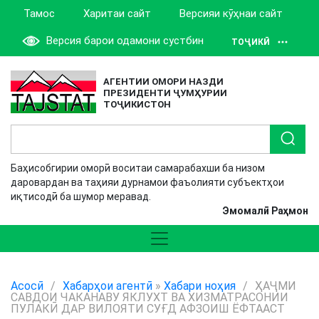
Тамос
Харитаи сайт
Версияи кӯҳнаи сайт
Версия барои одамони сустбин
ТОҶИКӢ
АГЕНТИИ ОМОРИ НАЗДИ
ПРЕЗИДЕНТИ ҶУМҲУРИИ
ТОҶИКИСТОН
Баҳисобгирии оморӣ воситаи самарабахши ба низом
даровардан ва таҳияи дурнамои фаъолияти субъектҳои
иқтисодӣ ба шумор меравад.
Эмомалӣ Раҳмон
Асосӣ
/
Хабарҳои агентӣ
»
Хабари ноҳия
/
ҲАҶМИ
САВДОИ ЧАКАНАВУ ЯКЛУХТ ВА ХИЗМАТРАСОНИИ
ПУЛАКӢ ДАР ВИЛОЯТИ СУҒД АФЗОИШ ЁФТААСТ