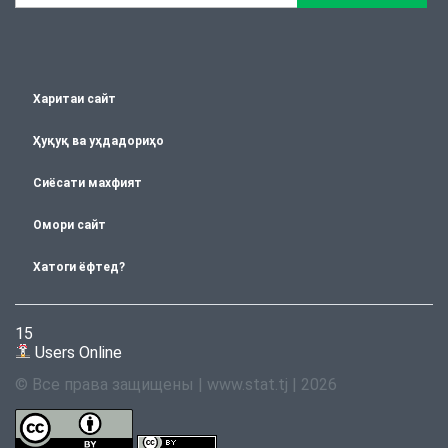
Харитаи сайт
Ҳуқуқ ва уҳдадориҳо
Сиёсати махфият
Омори сайт
Хатоги ёфтед?
15
Users Online
© Все права защищены | www.stat.tj | 2026