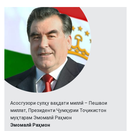
Асосгузори сулҳу ваҳдати миллӣ – Пешвои
миллат, Президенти Ҷумҳурии Тоҷикистон
муҳтарам Эмомалӣ Раҳмон
Эмомалӣ Раҳмон