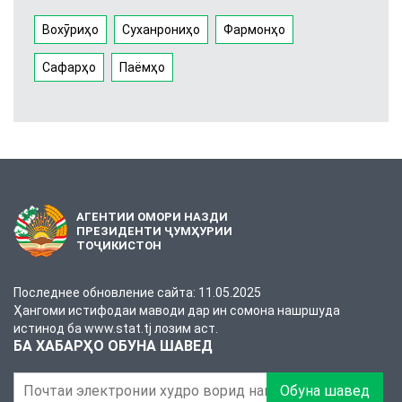
Вохӯриҳо
Суханрониҳо
Фармонҳо
Сафарҳо
Паёмҳо
АГЕНТИИ ОМОРИ НАЗДИ
ПРЕЗИДЕНТИ ҶУМҲУРИИ
ТОҶИКИСТОН
Последнее обновление сайта: 11.05.2025
Ҳангоми истифодаи маводи дар ин сомона нашршуда
истинод ба www.stat.tj лозим аст.
БА ХАБАРҲО ОБУНА ШАВЕД
Обуна шавед