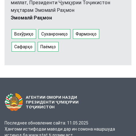
миллат, Президенти Ҷумҳурии Тоҷикистон
муҳтарам Эмомалӣ Раҳмон
Эмомалӣ Раҳмон
Вохӯриҳо
Суханрониҳо
Фармонҳо
Сафарҳо
Паёмҳо
АГЕНТИИ ОМОРИ НАЗДИ
ПРЕЗИДЕНТИ ҶУМҲУРИИ
ТОҶИКИСТОН
Последнее обновление сайта: 11.05.2025
Ҳангоми истифодаи маводи дар ин сомона нашршуда
истинод ба www.stat.tj лозим аст.