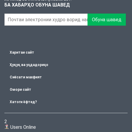
БА ХАБАРҲО ОБУНА ШАВЕД
Обуна шавед
Харитаи сайт
Ҳуқуқ ва уҳдадориҳо
Сиёсати махфият
Омори сайт
Хатоги ёфтед?
2
Users Online