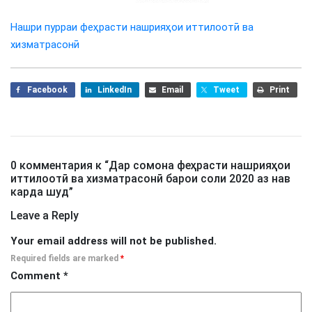
Нашри пурраи феҳрасти нашрияҳои иттилоотӣ ва
хизматрасонӣ
Facebook
LinkedIn
Email
Tweet
Print
0 комментария к “
Дар сомона феҳрасти нашрияҳои
иттилоотӣ ва хизматрасонӣ барои соли 2020 аз нав
карда шуд
”
Leave a Reply
Your email address will not be published.
Required fields are marked
*
Comment
*