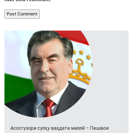
Асосгузори сулҳу ваҳдати миллӣ – Пешвои