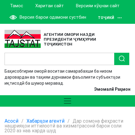
Тамос
Харитаи сайт
Версияи кӯҳнаи сайт
Версия барои одамони сустбин
ТОҶИКӢ
АГЕНТИИ ОМОРИ НАЗДИ
ПРЕЗИДЕНТИ ҶУМҲУРИИ
ТОҶИКИСТОН
Баҳисобгирии оморӣ воситаи самарабахши ба низом
даровардан ва таҳияи дурнамои фаъолияти субъектҳои
иқтисодӣ ба шумор меравад.
Эмомалӣ Раҳмон
Асосӣ
/
Хабарҳои агентӣ
/
Дар сомона феҳрасти
нашрияҳои иттилоотӣ ва хизматрасонӣ барои соли
2020 аз нав карда шуд