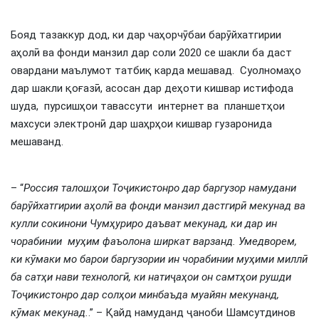
Бояд тазаккур дод, ки дар чаҳорчӯбаи барӯйхатгирии
аҳолӣ ва фонди манзил дар соли 2020 се шакли ба даст
овардани маълумот татбиқ карда мешавад. Суолномаҳо
дар шакли қоғазӣ, асосан дар деҳоти кишвар истифода
шуда, пурсишҳои тавассути интернет ва планшетҳои
махсуси электронӣ дар шаҳрҳои кишвар гузаронида
мешаванд.
– “
Россия талошҳои Тоҷикистонро дар баргузор намудани
барӯйхатгирии аҳолӣ ва фонди манзил дастгирӣ мекунад ва
кулли сокинони
Ч
умҳуриро даъват мекунад, ки дар ин
чорабинии му
ҳ
им фаъолона ширкат варзанд. Умедворем,
ки кӯмаки мо барои баргузории ин чорабинии муҳими миллӣ
ба сатҳи нави технологӣ, ки натиҷаҳои он самт
ҳ
ои рушди
Тоҷикистонро дар солҳои минбаъда муайян мекунанд,
кӯмак мекунад.
.” – Қайд намуданд ҷаноби Шамсутдинов