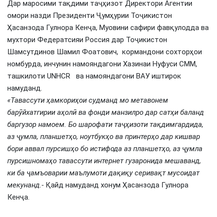
Дар маросими тақдими таҷҳизот Директори Агентии
омори назди Президенти Ҷумҳурии Тоҷикистон
Ҳасанзода Гулнора Кенҷа, Муовини сафири фавқулодда ва
мухтори Федератсияи Россия дар Тоҷикистон
Шамсутдинов Шамил Фоатович, кормандони сохторҳои
номбурда, инчунин намояндагони Хазинаи Нуфуси СММ,
ташкилоти UNHCR ва намояндагони ВАУ иштирок
намуданд.
«
Тавассути
ҳамкориҳои
судманд
мо метавонем
барӯйхатгирии аҳолӣ ва
фонди
манзил
ро
дар
сатҳи
баланд
баргузор
намоем
. Бо шарофати
таҷҳизоти
тақдимгардида
,
аз
ҷ
умла
, планшетҳо, ноутбукҳо ва принтерҳо дар кишвар
бори аввал пурсишҳо бо истифода аз планшетҳо, аз ҷумла
пурсишномаҳо
тавассути
и
нтернет гузаронида мешаванд,
ки ба ҷамъоварии маълумот
и
дақиқу
серивақт
мусоидат
мекунанд.-
Қайд намуданд хонум Ҳасанзода Гулнора
Кенҷа.