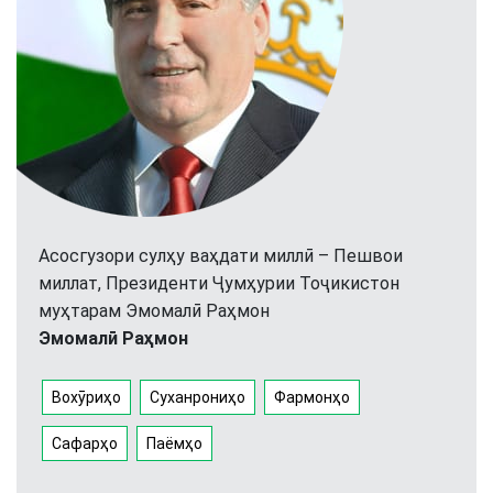
Асосгузори сулҳу ваҳдати миллӣ – Пешвои
миллат, Президенти Ҷумҳурии Тоҷикистон
муҳтарам Эмомалӣ Раҳмон
Эмомалӣ Раҳмон
Вохӯриҳо
Суханрониҳо
Фармонҳо
Сафарҳо
Паёмҳо