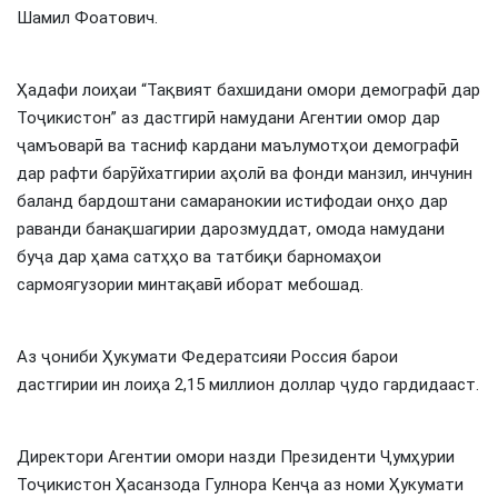
Шамил Фоатович.
Ҳадафи лоиҳаи “Тақвият бахшидани омори демографӣ дар
Тоҷикистон” аз дастгирӣ намудани Агентии омор дар
ҷамъоварӣ ва тасниф кардани маълумотҳои демографӣ
дар рафти барӯйхатгирии аҳолӣ ва фонди манзил, инчунин
баланд бардоштани самаранокии истифодаи онҳо дар
раванди банақшагирии дарозмуддат, омода намудани
буҷа дар ҳама сатҳҳо ва татбиқи барномаҳои
сармоягузории минтақавӣ иборат мебошад.
Аз ҷониби Ҳукумати Федератсияи Россия барои
дастгирии ин лоиҳа 2,15 миллион доллар ҷудо гардидааст.
Директори Агентии омори назди Президенти Ҷумҳурии
Тоҷикистон Ҳасанзода Гулнора Кенҷа аз номи Ҳукумати