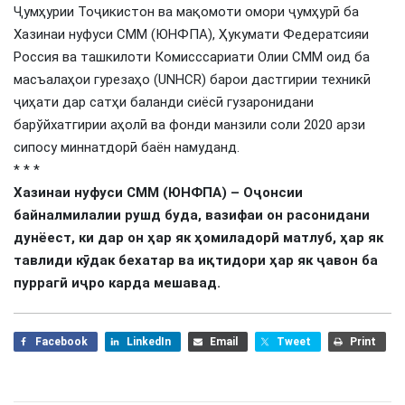
Ҷумҳурии Тоҷикистон ва мақомоти омори ҷумҳурӣ ба
Хазинаи нуфуси СММ (ЮНФПА), Ҳукумати Федератсияи
Россия ва ташкилоти Комисссариати Олии СММ оид ба
масъалаҳои гурезаҳо (UNHCR) барои дастгирии техникӣ
ҷиҳати дар сатҳи баланди сиёсӣ гузаронидани
барўйхатгирии аҳолӣ ва фонди манзили соли 2020 арзи
сипосу миннатдорӣ баён намуданд.
* * *
Хазинаи нуфуси СММ (ЮНФПА) – Оҷонсии
байналмилалии рушд буда, вазифаи он расонидани
дунёест, ки дар он ҳар як ҳомиладорӣ матлуб, ҳар як
тавлиди кӯдак бехатар ва иқтидори ҳар як ҷавон ба
пуррагӣ иҷро карда мешавад.
Facebook
LinkedIn
Email
Tweet
Print