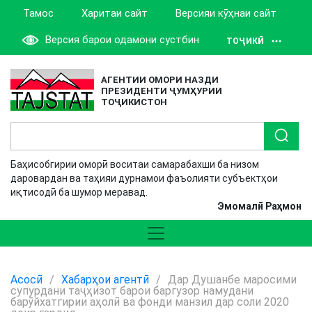
Тамос
Харитаи сайт
Версияи кӯҳнаи сайт
Версия барои одамони сустбин
ТОҶИКӢ
АГЕНТИИ ОМОРИ НАЗДИ
ПРЕЗИДЕНТИ ҶУМҲУРИИ
ТОҶИКИСТОН
Баҳисобгирии оморӣ воситаи самарабахши ба низом
даровардан ва таҳияи дурнамои фаъолияти субъектҳои
иқтисодӣ ба шумор меравад.
Эмомалӣ Раҳмон
Асосӣ
/
Хабарҳои агентӣ
/
Дар Душанбе маросими
супурдани таҷҳизот барои баргузор намудани
барӯйхатгирии аҳолӣ ва фонди манзил дар соли 2020