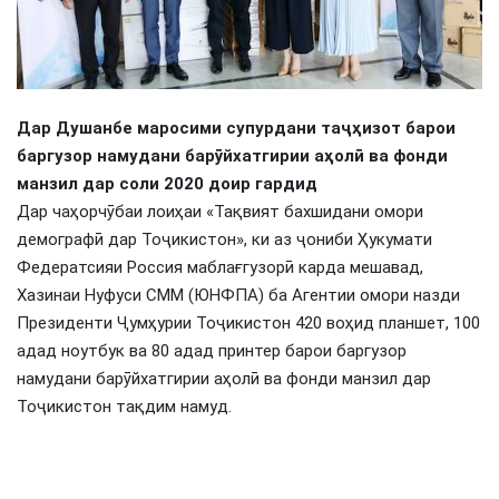
Дар Душанбе маросими супурдани таҷҳизот
барои
баргузор намудани барӯйхатгирии аҳолӣ ва фонди
манзил дар соли 2020 доир гардид
Дар чаҳорчӯбаи лоиҳаи «Тақвият бахшидани омори
демографӣ дар Тоҷикистон», ки аз ҷониби Ҳукумати
Федератсияи Россия маблағгузорӣ карда мешавад,
Хазинаи Нуфуси СММ (ЮНФПА) ба Агентии омори назди
Президенти Ҷумҳурии Тоҷикистон 420 воҳид планшет, 100
адад ноутбук ва 80 адад принтер барои баргузор
намудани барӯйхатгирии аҳолӣ ва фонди манзил дар
Тоҷикистон тақдим намуд.