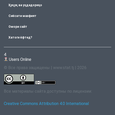
Ҳуқуқ ва уҳдадориҳо
Сиёсати махфият
Омори сайт
Хатоги ёфтед?
4
Users Online
© Все права защищены | www.stat.tj | 2026
Все материалы сайта доступны по лицензии:
Creative Commons Attribution 4.0 International