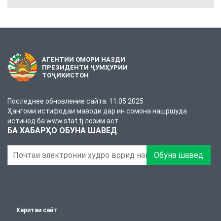
АГЕНТИИ ОМОРИ НАЗДИ
ПРЕЗИДЕНТИ ҶУМҲУРИИ
ТОҶИКИСТОН
Последнее обновление сайта: 11.05.2025
Ҳангоми истифодаи маводи дар ин сомона нашршуда
истинод ба www.stat.tj лозим аст.
БА ХАБАРҲО ОБУНА ШАВЕД
Обуна шавед
Харитаи сайт