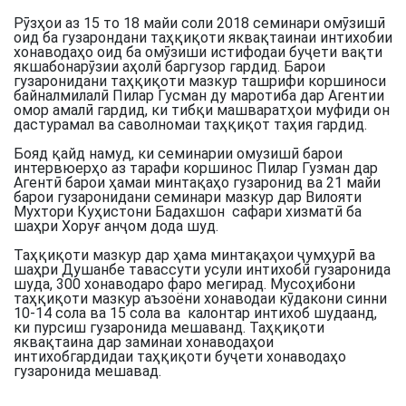
Рӯзҳои аз 15 то 18 майи соли 2018 семинари омӯзишӣ
оид ба гузарондани таҳқиқоти яквақтаинаи интихобии
хонаводаҳо оид ба омӯзиши истифодаи буҷети вақти
якшабонарӯзии аҳолӣ баргузор гардид. Барои
гузаронидани таҳқиқоти мазкур ташрифи коршиноси
байналмилалӣ Пилар Гусман ду маротиба дар Агентии
омор амалӣ гардид, ки тибқи машваратҳои муфиди он
дастурамал ва саволномаи таҳқиқот таҳия гардид.
Бояд қайд намуд, ки семинарии омузишӣ барои
интервюерҳо аз тарафи коршинос Пилар Гузман дар
Агентӣ барои ҳамаи минтақаҳо гузаронид ва 21 майи
барои гузаронидани семинари мазкур дар Вилояти
Мухтори Куҳистони Бадахшон сафари хизматӣ ба
шаҳри Хоруғ анҷом дода шуд.
Таҳқиқоти мазкур дар ҳама минтақаҳои ҷумҳурӣ ва
шаҳри Душанбе тавассути усули интихобӣ гузаронида
шуда, 300 хонаводаро фаро мегирад. Мусоҳибони
таҳқиқоти мазкур аъзоёни хонаводаи кӯдакони синни
10-14 сола ва 15 сола ва калонтар интихоб шудаанд,
ки пурсиш гузаронида мешаванд. Таҳқиқоти
яквақтаина дар заминаи хонаводаҳои
интихобгардидаи таҳқиқоти буҷети хонаводаҳо
гузаронида мешавад.