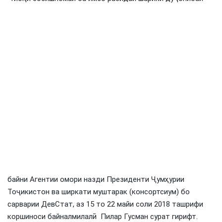
байни Агентии омори назди Президенти Ҷумҳурии
Тоҷикистон ва ширкати муштарак (консортсиум) бо
сарварии ДевСтат, аз 15 то 22 майи соли 2018 ташрифи
коршиноси байналмилалӣ Пилар Гусман сурат гирифт.