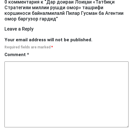
0 комментария к “
Дар доираи Лоиҳаи «Татбиқи
Стратегияи миллии рушди омор» ташрифи
коршиноси байналмилалӣ Пилар Гусман ба Агентии
омор баргузор гардид
”
Leave a Reply
Your email address will not be published.
Required fields are marked
*
Comment
*