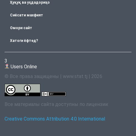
Ҳуқуқ ва уҳдадориҳо
Сиёсати махфият
Омори сайт
Хатоги ёфтед?
3
Users Online
© Все права защищены | www.stat.tj | 2026
Все материалы сайта доступны по лицензии:
Creative Commons Attribution 4.0 International