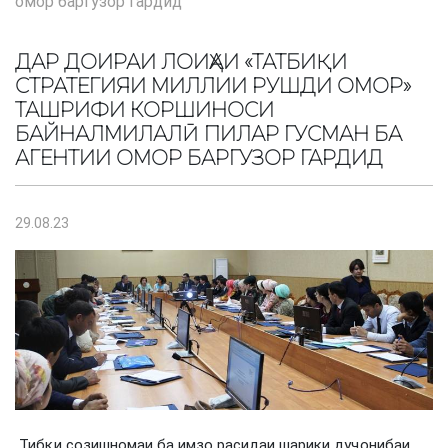
омор баргузор гардид
ДАР ДОИРАИ ЛОИҲАИ «ТАТБИҚИ
СТРАТЕГИЯИ МИЛЛИИ РУШДИ ОМОР»
ТАШРИФИ КОРШИНОСИ
БАЙНАЛМИЛАЛӢ ПИЛАР ГУСМАН БА
АГЕНТИИ ОМОР БАРГУЗОР ГАРДИД
29.08.23
Тибқи созишномаи ба имзо расидаи шарики дуҷонибаи