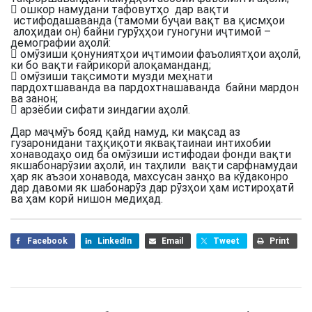
 ошкор намудани тафовутҳо дар вақти
истифодашаванда (тамоми буҷаи вақт ва қисмҳои
алоҳидаи он) байни гурӯҳҳои гуногуни иҷтимоӣ –
демографии аҳолӣ:
 омӯзиши қонуниятҳои иҷтимоии фаъолиятҳои аҳолӣ,
ки бо вақти ғайрикорӣ алоқаманданд;
 омӯзиши тақсимоти музди меҳнати
пардохтшаванда ва пардохтнашаванда байни мардон
ва занон;
 арзёбии сифати зиндагии аҳолӣ.
Дар маҷмӯъ бояд қайд намуд, ки мақсад аз
гузаронидани таҳқиқоти яквақтаинаи интихобии
хонаводаҳо оид ба омӯзиши истифодаи фонди вақти
якшабонарӯзии аҳолӣ, ин таҳлили вақти сарфнамудаи
ҳар як аъзои хонавода, махсусан занҳо ва кӯдаконро
дар давоми як шабонарӯз дар рӯзҳои ҳам истироҳатӣ
ва ҳам корӣ нишон медиҳад.
Facebook
LinkedIn
Email
Tweet
Print