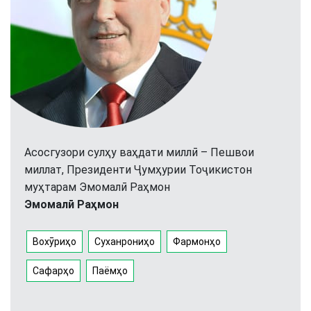
Асосгузори сулҳу ваҳдати миллӣ – Пешвои
миллат, Президенти Ҷумҳурии Тоҷикистон
муҳтарам Эмомалӣ Раҳмон
Эмомалӣ Раҳмон
Вохӯриҳо
Суханрониҳо
Фармонҳо
Сафарҳо
Паёмҳо