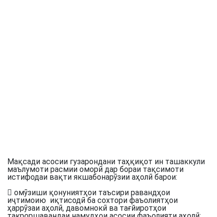
Мақсади асосии гузарондани таҳқиқот ин ташаккули
маълумоти расмии оморӣ дар бораи тақсимоти
истифодаи вақти якшабонарӯзии аҳолӣ барои:
 омӯзиши қонуниятҳои таъсири равандҳои
иҷтимоию иқтисодӣ ба сохтори фаъолиятҳои
ҳаррӯзаи аҳолӣ, давомнокӣ ва тағйиротҳои
такроршавандаи намудҳои асосии фаъолияти аҳолӣ;