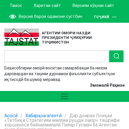
Тамос
Харитаи сайт
Версияи кӯҳнаи сайт
Версия барои одамони сустбин
ТОҶИКӢ
АГЕНТИИ ОМОРИ НАЗДИ
ПРЕЗИДЕНТИ ҶУМҲУРИИ
ТОҶИКИСТОН
Баҳисобгирии оморӣ воситаи самарабахши ба низом
даровардан ва таҳияи дурнамои фаъолияти субъектҳои
иқтисодӣ ба шумор меравад.
Эмомалӣ Раҳмон
Асосӣ
/
Хабарҳои агентӣ
/
Дар доираи Лоиҳаи
«Татбиқи Стратегияи миллии рушди омор» ташрифи
коршиноси байналмилалӣ Пилар Гусман ба Агентии