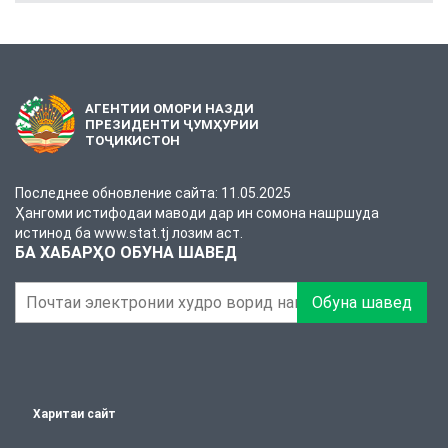
АГЕНТИИ ОМОРИ НАЗДИ
ПРЕЗИДЕНТИ ҶУМҲУРИИ
ТОҶИКИСТОН
Последнее обновление сайта: 11.05.2025
Ҳангоми истифодаи маводи дар ин сомона нашршуда
истинод ба www.stat.tj лозим аст.
БА ХАБАРҲО ОБУНА ШАВЕД
Обуна шавед
Харитаи сайт