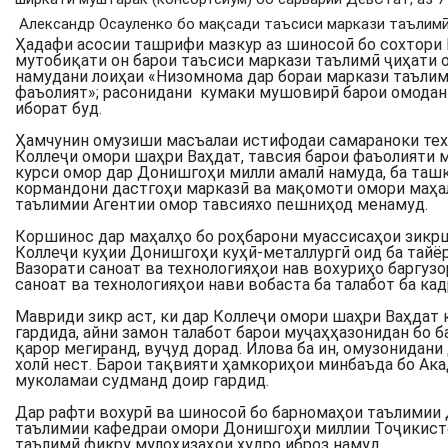
Александр Осауленко бо мақсади таъсиси маркази таълимӣ 
Ҳадафи асосии ташрифи мазкур аз шиносоӣ бо сохтори 
мутобиқати он барои таъсиси маркази таълимӣ ҷиҳати 
намудани лоиҳаи «Низомнома дар бораи маркази таълимӣ
фаъолият»; расонидани кумаки мушовирӣ барои омодан
иборат буд.
Ҳамчунин омузиши масъалаи истифодаи самараноки техн
Коллеҷи омори шаҳри Ваҳдат, тавсия барои фаъолияти м
курси омор дар Донишгоҳи милли амалӣ намуда, ба таш
кормандони дастгоҳи марказӣ ва мақомоти омори маҳал
таълимии Агентии омор тавсияхо пешниҳод менамуд.
Коршинос дар маҳалҳо бо роҳбарони муассисаҳои зикрш
Коллеҷи куҳии Донишгоҳи куҳӣ-металлургӣ оид ба тайё
Вазорати саноат ва технологияҳои нав вохуриҳо баргуз
саноат ва технологияҳои нави вобаста ба талабот ба ка
Мавриди зикр аст, ки дар Коллеҷи омори шаҳри Ваҳда
гардида, айни замон талабот барои муҷаҳҳазонидан бо 
қарор мегиранд, вуҷуд дорад. Илова ба ин, омузонидан
холӣ нест. Барои тақвияти ҳамкориҳои минбаъда бо Ака
муколамаи судманд доир гардид.
Дар рафти вохурӣ ва шиносоӣ бо барномаҳои таълимии
таълимии кафедраи омори Донишгоҳи миллии Тоҷикист
таълимӣ фикру мулоҳизаҳои худро иброз намуд.