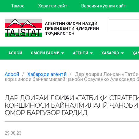
Тамос
Харитаи сайт
Версияи кӯҳнаи сайт
АГЕНТИИ ОМОРИ НАЗДИ
ПРЕЗИДЕНТИ ҶУМҲУРИИ
ТОҶИКИСТОН
АСОСӢ
ОМОРИ РАСМӢ
АГЕНТӢ
ХАБАРҲО
ҲА
Асосӣ
/
Хабарҳои агентӣ
/
Дар доираи Лоиҳаи «Татби
коршиноси байналмилалӣ ҷаноби Осауленко Александр б
ДАР ДОИРАИ ЛОИҲАИ «ТАТБИҚИ СТРАТ
КОРШИНОСИ БАЙНАЛМИЛАЛӢ ҶАНОБИ О
ОМОР БАРГУЗОР ГАРДИД
29.08.23