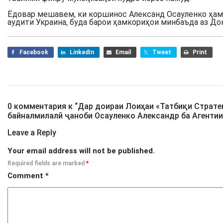
Ёдовар мешавем, ки коршинос Александ Осауленко ҳам
аудити Украина, буда барои ҳамкориҳои минбаъда аз До
Facebook
LinkedIn
Email
Tweet
Print
0 комментария к “
Дар доираи Лоиҳаи «Татбиқи Страт
байналмилалӣ ҷаноби Осауленко Александр ба Агентии
Leave a Reply
Your email address will not be published.
Required fields are marked
*
Comment
*