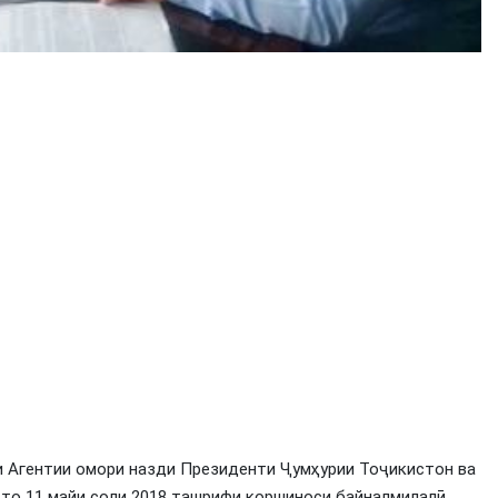
и Агентии омори назди Президенти Ҷумҳурии Тоҷикистон ва
 то 11 майи соли 2018 ташрифи коршиноси байналмилалӣ