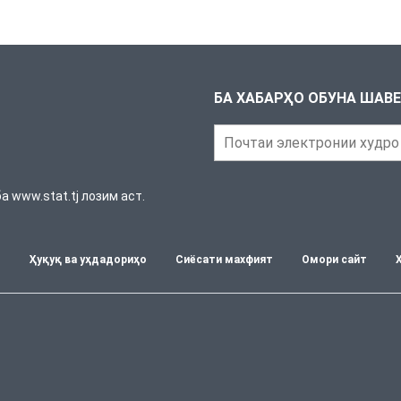
БА ХАБАРҲО ОБУНА ШАВ
 www.stat.tj лозим аст.
т
Ҳуқуқ ва уҳдадориҳо
Сиёсати махфият
Омори сайт