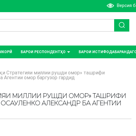
Версия 
МКОРӢ
БАРОИ РЕСПОНДЕНТҲО
БАРОИ ИСТИФОДАБАРАНДАГ
қи Стратегияи миллии рушди омор» ташрифи
а Агентии омор баргузор гардид
ЕГИЯИ МИЛЛИИ РУШДИ ОМОР» ТАШРИФИ
САУЛЕНКО АЛЕКСАНДР БА АГЕНТИИ