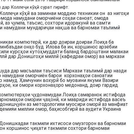
дар Коллеҷи кӯҳӣ сурат гирифт.
Коллеҷи кӯҳӣ ва заминаи моддию техникии он аз нигоҳи
омода намудани оморчиёни соҳаи саноат; омода
, аз ҷумла, таъсис, сохтори идоракунӣ ва самти
и намудани мундариҷаи нақша ва барномаи таълимӣ
икаи компютерӣ, ки дар доираи доираи Лоиҳа ба
инбаъдаи онҳо буд. Илова ба ин, коршинос арзёбии
кили курсҳои кутоҳмуддати баланд бардоштани малакаи
лӣ дар Донишгоҳи миллӣ (кафедраи омор) ва маркази
уда дар масъалаи таъсиси Маркази таълимӣ дар назди
р намудани оморчиён барои корхонаҳои саноатии
ор намуд. Ҳамчунин вохурӣ бо муовини якуми Вазири
дрҳое, ки омори корхонаҳоро медонанд, доир гардид.
т компютерҳои ҷудонамудаи Лоиҳа самаранок истифода
барномаҳои омории ҷаҳонӣ, ки мавриди истифода васеъ
и донишҷуён аз методологияи муосири оморӣ аз манфиат
демияи миллии омор, баҳисобгирӣ ва аудити Украина
 Донишкадаи такмили ихтисоси омузгорон ва барномаи
он коршинос ҷиҳати такмили сохтори барномаи