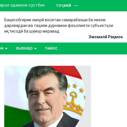
барои одамони сустбин
ТОҶИКӢ
Баҳисобгирии оморӣ воситаи самарабахши ба низом
даровардан ва таҳияи дурнамои фаъолияти субъектҳои
иқтисодӣ ба шумор меравад.
Эмомалӣ Раҳмон
ОН
ЭЪЛОНҲО
ТАМОС