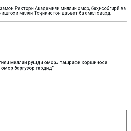
замон Ректори Академияи миллии омор, баҳисобгирӣ ва
нишгоҳи милли Тоҷикистон даъват ба амал овард.
егияи миллии рушди омор» ташрифи коршиноси
 омор баргузор гардид
”