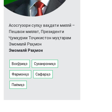
Асосгузори сулҳу ваҳдати миллӣ –
Пешвои миллат, Президенти
Ҷумҳурии Тоҷикистон муҳтарам
Эмомалӣ Раҳмон
Эмомалӣ Раҳмон
Вохӯриҳо
Суханрониҳо
Фармонҳо
Сафарҳо
Паёмҳо