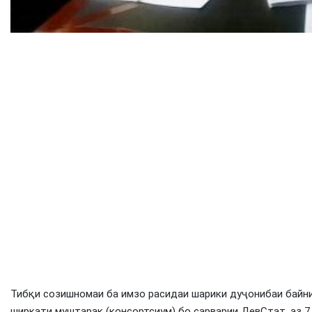
Тибқи созишномаи ба имзо расидаи шарики дуҷонибаи байн
ширкати муштарак (консортсиум) бо сарварии ДевСтат, аз 7