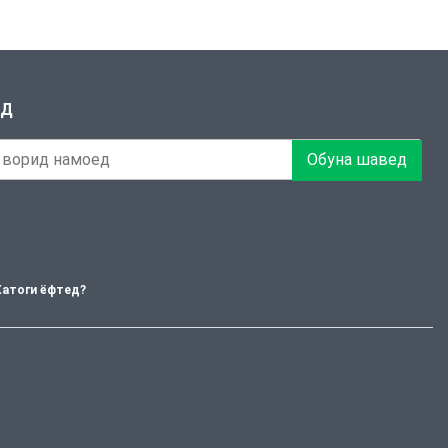
ЕД
Обуна шавед
Хатоги ёфтед?