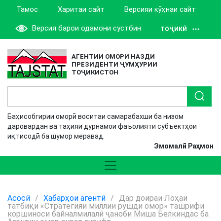
Тамос
Харитаи сайт
Версияи кӯҳнаи сайт
Версия барои одамони сустбин
ТОҶИКӢ
АГЕНТИИ ОМОРИ НАЗДИ
ПРЕЗИДЕНТИ ҶУМҲУРИИ
ТОҶИКИСТОН
Баҳисобгирии оморӣ воситаи самарабахши ба низом
даровардан ва таҳияи дурнамои фаъолияти субъектҳои
иқтисодӣ ба шумор меравад.
Эмомалӣ Раҳмон
Асосӣ
/
Хабарҳои агентӣ
/
Дар доираи Лоҳаи
татбиқи «Стратегияи миллии рушди омор» ташрифи
коршиноси байналмилалӣ ҷаноби Миша Белкиндас ба