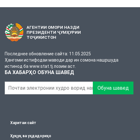
АГЕНТИИ ОМОРИ НАЗДИ
ПРЕЗИДЕНТИ ҶУМҲУРИИ
ТОҶИКИСТОН
Последнее обновление сайта: 11.05.2025
Ҳангоми истифодаи маводи дар ин сомона нашршуда
истинод ба www.stat.tj лозим аст.
БА ХАБАРҲО ОБУНА ШАВЕД
Обуна шавед
Харитаи сайт
Ҳуқуқ ва уҳдадориҳо