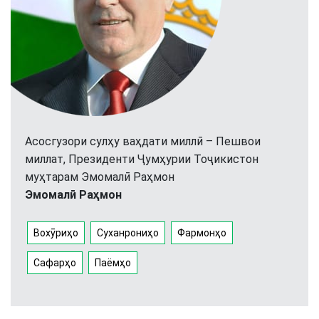
Асосгузори сулҳу ваҳдати миллӣ – Пешвои
миллат, Президенти Ҷумҳурии Тоҷикистон
муҳтарам Эмомалӣ Раҳмон
Эмомалӣ Раҳмон
Вохӯриҳо
Суханрониҳо
Фармонҳо
Сафарҳо
Паёмҳо