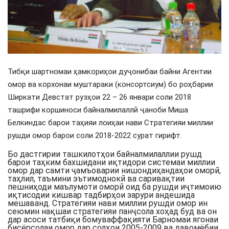
Тибқи шартномаи ҳамкориҳои дуҷонибаи байни Агентии
омор ва корхонаи муштараки (консортсиум) бо роҳбарии
Ширкати Девстат рузҳои 22 – 26 январи соли 2018
ташрифи коршиноси байналмилаллӣ ҷаноби Миша
Белкиндас барои таҳияи лоиҳаи нави Стратегияи миллии
рушди омор барои соли 2018-2022 сурат гирифт.
Бо дастгирии ташкилотҳои байналмилаллии рушд
барои таҳким бахшидани иқтидори системаи миллии
омор дар самти ҷамъоварии нишондиҳандаҳои оморӣ,
таҳлил, таъмини эътимоднокӣ ва саривақтии
пешниҳоди маълумоти оморӣ оид ба рушди иҷтимоию
иқтисодии кишвар тадбирҳои зарури андешида
мешаванд. Стратегияи нави миллии рушди омор ин
сеюмин нақшаи стратегияи панҷсола хоҳад буд ва он
дар асоси татбиқи бомуваффақияти Барномаи ягонаи
бисёрсолаи омор дар солҳои 2005-2009 ва давомёбии