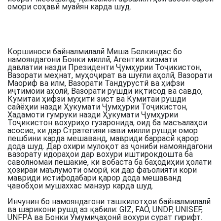
омори соҳавӣ муайян карда шуд.
Коршиноси байналмилалӣ Миша Белкиндас бо
намояндагони Бонки миллӣ, Агентии хизмати
давлатии назди Президенти Ҷумҳурии Тоҷикистон,
Вазорати меҳнат, муҳоҷират ва шуғли аҳолӣ, Вазорати
Маориф ва илм, Вазорати Тандурустӣ ва ҳифзи
иҷтимоии аҳолӣ, Вазорати рушди иқтисод ва савдо,
Кумитаи ҳифзи муҳити зист ва Кумитаи рушди
сайёҳии назди Ҳукумати Ҷумҳурии Тоҷикистон,
Хадамоти гумруки назди Ҳукумати Ҷумҳурии
Тоҷикистон вохуриҳо гузаронида, оид ба масъалаҳои
асосие, ки дар Стратегияи нави милли рушди омор
пешбини карда мешаванд, мавриди баррасӣ қарор
дода шуд. Дар охири мулоқот аз ҷониби намояндагони
вазорату идораҳои дар вохури иштирокдошта ба
саволномаи пешакие, ки вобаста ба баҳодиҳии ҳолати
ҳозираи маълумоти оморӣ, ки дар фаъолияти кори
мавриди истифодабари қарор дода мешаванд
ҷавобҳои мушаххас манзур карда шуд.
Инчунин бо намояндагони ташкилотҳои байналмилалӣ
ва шарикони рушд аз қабили: GIZ, FAO, UNDP, UNISEF,
UNFPA ва Бонки Умумиҷаҳонӣ вохури сурат гирифт.