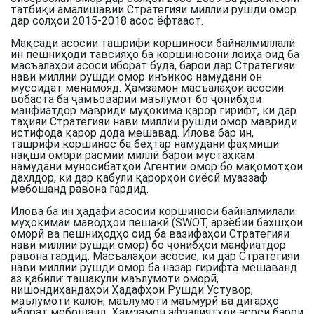
татбиқи амалишавии Стратегияи миллии рушди омор
дар солҳои 2015-2018 асос ёфтааст.
Мақсади асосии ташрифи коршиноси байналмиллалӣ
ин пешниҳоди тавсияҳо ба коршиносони лоиҳа оид ба
масъалаҳои асоси иборат буда, барои дар Стратегияи
нави миллии рушди омор инъикос намудани он
мусоидат менамояд. Ҳамзамон масъалаҳои асосии
вобаста ба ҷамъоварии маълумот бо ҷонибҳои
манфиатдор мавриди муҳокима қарор гирифт, ки дар
таҳияи Стратегияи нави миллии рушди омор мавриди
истифода қарор дода мешавад. Илова бар ин,
ташрифи коршинос ба беҳтар намудани фаҳмиши
нақши омори расмии миллӣ барои мустаҳкам
намудани муносибатҳои Агентии омор бо мақомотҳои
дахлдор, ки дар қабули қарорҳои сиёсӣ муаззаф
мебошанд равона гардид.
Илова ба ин ҳадафи асосии коршиноси байналмилали
муҳокимаи маводҳои пешакӣ (SWOT, арзёбии бахшҳои
оморӣ ва пешниҳодҳо оид ба вазифаҳои Стратегияи
нави миллии рушди омор) бо ҷонибҳои манфиатдор
равона гардид. Масъалаҳои асосие, ки дар Стратегияи
нави миллии рушди омор ба назар гирифта мешаванд
аз қабили: ташакули маълумоти оморӣ,
нишондиҳандаҳои Ҳадафҳои Рушди Устувор,
маълумоти калон, маълумоти маъмурӣ ва дигарҳо
иборат мебошанд. Ҳамзамон афзалиятҳои асоси барои