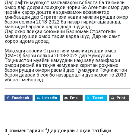
Дар рафти мулоқот масъалаҳои вобаста ба такмили
омор дар доираи лоиҳаҳои ҷории бо Агентии омор дар
ҷараён қарор дошта ва ҳамзамон афзалиятҳо
минбаъдаи дар Стратегияи навии миллии рушди омор
барои солҳои 2018-2022 ба назар гирифташаванда,
мавриди баррасӣ қарор дода шуданд.
Дар охир лоиҳаи сеюмини Барномаи Стратегияи
миллии рушди омор таҳия карда шуд. Дар ин самт
корҳо идома дорад.
Мақсади асосии Стратегияи миллии рушди омор
(СМРО) барои солҳои 2018-2022 дар Ҷумҳурии
Тоҷикистон муайян намудани нақшаву вазифаҳои
омори расмӣ ва таҳия намудани харитаи роҳнамо
барои рушди омори расмӣ дар Ҷумҳурии Тоҷикистон
барои давраи 5 сол бо назардошти дурнамои то 2030
иборат мебошад.
Facebook
LinkedIn
Email
Tweet
Print
0 комментария к “
Дар доираи Лоҳаи татбиқи