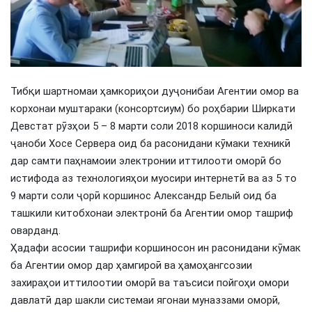
Тибқи шартномаи ҳамкориҳои дуҷонибаи Агентии омор ва
корхонаи муштараки (консортсиум) бо роҳбарии Ширкати
Девстат рӯзҳои 5 – 8 марти соли 2018 коршиноси калидӣ
ҷаноби Хосе Сервера оид ба расонидани кӯмаки техникӣ
дар самти паҳнамоии электронии иттилооти оморӣ бо
истифода аз технологияҳои муосири интернетӣ ва аз 5 то
9 марти соли ҷорӣ коршинос Александр Белый оид ба
ташкили китобхонаи электронӣ ба Агентии омор ташриф
оварданд.
Ҳадафи асосии ташрифи коршиносон ин расонидани кӯмак
ба Агентии омор дар ҳамгироӣ ва ҳамоҳангсозии
захираҳои иттилоотии оморӣ ва таъсиси пойгоҳи омори
давлатӣ дар шакли системаи ягонаи муназзами оморӣ,