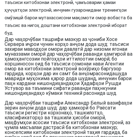
таъсиси китобхонаи электронӣ, ҷамъоварии ҳамаи
ҳуҷҷатҳои электронӣ, инчунин гузаронидани тренингҳои
омӯзишӣ барои мутахассисони мақомоти омор вобаста ба
таъсис ва нигоҳ доштани китобхонаи электронӣ иборат
буд.
Дар чаҳорчӯбаи ташрифи мазкур аз ҷониби Хосе
Сервера иҷрои чунин корҳо анҷом дода шуд: таъсиси
захираи маводҳои омори давлатӣ дар низоми ягонаи
муназзами оморӣ дар чаҳорчӯбаи раванди ҳамгироӣ ва
ҳамоҳангсозии пойгоҳҳои иттилоотии оморӣ; бо
коршиносон оид ба таъсиси сомонаи нави Агентии
омор ва китобхонаи электронӣ вохӯриҳо баргузор
гардида, корҳои дар ин самт ба анҷомрасонидашуда
мавриди муҳокима қарор дода шуданд, инчунин барои
паҳн кардани нишондиҳандаҳои Ҳадафҳои Рушди
Устувор ва таъмини сифати раванди паҳнкунии
нишондиҳандаҳо кӯмаки техникӣ расонида шуд.
Дар чаҳорчӯбаи ташрифи Александр Белый вазифаҳои
зерин анҷом дода шуд: дар ҳамкорӣ бо Раёсати
таъсиси регистри корхонаҳо, ташкилотҳо,
класификаторҳо ва ташкили ҳисоби оморӣ,
маҳфумҳои асосии таъсиси китобхонаи электронӣ, аз
ҷумла масъалаи дастрасӣ ба китобхонаи мазкур;
консепсияи китобхонаи электронӣ таҳия гардида, ба