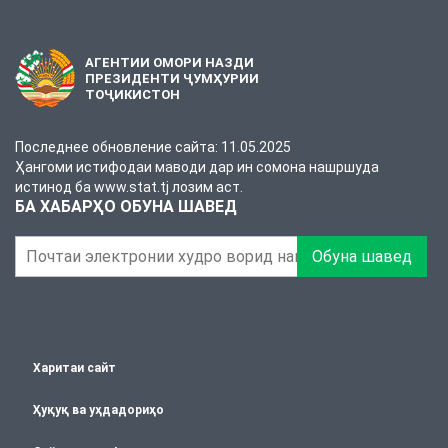
АГЕНТИИ ОМОРИ НАЗДИ
ПРЕЗИДЕНТИ ҶУМҲУРИИ
ТОҶИКИСТОН
Последнее обновление сайта: 11.05.2025
Ҳангоми истифодаи маводи дар ин сомона нашршуда
истинод ба www.stat.tj лозим аст.
БА ХАБАРҲО ОБУНА ШАВЕД
Обуна шавед
Харитаи сайт
Ҳуқуқ ва уҳдадориҳо