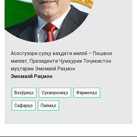
Асосгузори сулҳу ваҳдати миллӣ – Пешвои
миллат, Президенти Ҷумҳурии Тоҷикистон
муҳтарам Эмомалӣ Раҳмон
Эмомалӣ Раҳмон
Вохӯриҳо
Суханрониҳо
Фармонҳо
Сафарҳо
Паёмҳо