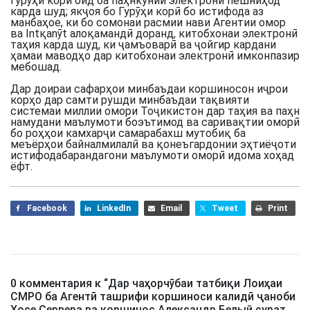
гурӯҳи корӣ оид ба паҳнкунии электронӣ пешниҳод
карда шуд; якҷоя бо Гурӯҳи корӣ бо истифода аз
манбаҳое, ки бо сомонаи расмии нави Агентии омор
ва Intқanӯt алоқамандӣ доранд, китобхонаи электронӣ
таҳия карда шуд, ки ҷамъоварӣ ва ҷойгир кардани
ҳамаи маводҳо дар китобхонаи электронӣ имконпазир
мебошад.
Дар доираи сафарҳои минбаъдаи коршиносон иҷрои
корҳо дар самти рушди минбаъдаи тақвияти
системаи миллии омори Тоҷикистон дар таҳия ва паҳн
намудани маълумоти боэътимод ва саривақтии оморӣ
бо роҳҳои камхарҷи самарабахш мутобиқ ба
меъёрҳои байналмилалӣ ва қонеъгардонии эҳтиёҷоти
истифодабарандагони маълумоти оморӣ идома хоҳад
ёфт.
Facebook
LinkedIn
Email
Tweet
Print
0 комментария к “
Дар чаҳорчӯбаи татбиқи Лоиҳаи
СМРО ба Агентӣ ташрифи коршиноси калидӣ ҷаноби
Хосе Сервера ва коршинос Александр Белый сурат