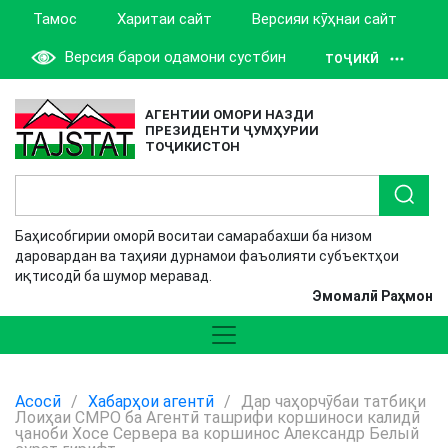
Тамос
Харитаи сайт
Версияи кӯҳнаи сайт
Версия барои одамони сустбин
ТОҶИКӢ
АГЕНТИИ ОМОРИ НАЗДИ
ПРЕЗИДЕНТИ ҶУМҲУРИИ
ТОҶИКИСТОН
Баҳисобгирии оморӣ воситаи самарабахши ба низом
даровардан ва таҳияи дурнамои фаъолияти субъектҳои
иқтисодӣ ба шумор меравад.
Эмомалӣ Раҳмон
Асосӣ
/
Хабарҳои агентӣ
/
Дар чаҳорчӯбаи татбиқи
Лоиҳаи СМРО ба Агентӣ ташрифи коршиноси калидӣ
ҷаноби Хосе Сервера ва коршинос Александр Белый