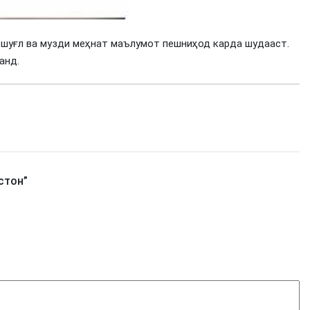
 шуғл ва музди меҳнат маълумот пешниҳод карда шудааст.
анд.
стон
”