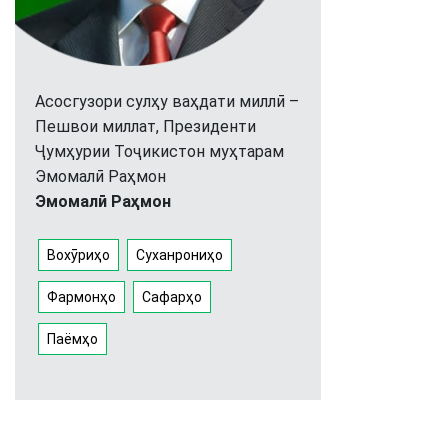
Асосгузори сулҳу ваҳдати миллӣ –
Пешвои миллат, Президенти
Ҷумҳурии Тоҷикистон муҳтарам
Эмомалӣ Раҳмон
Эмомалӣ Раҳмон
Вохӯриҳо
Суханрониҳо
Фармонҳо
Сафарҳо
Паёмҳо