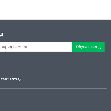
ЕД
Обуна шавед
Хатоги ёфтед?