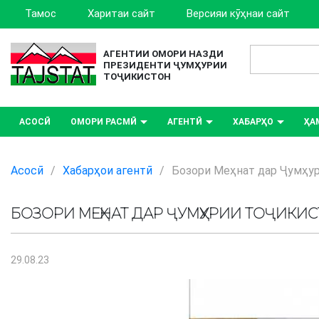
Тамос
Харитаи сайт
Версияи кӯҳнаи сайт
АГЕНТИИ ОМОРИ НАЗДИ
ПРЕЗИДЕНТИ ҶУМҲУРИИ
ТОҶИКИСТОН
АСОСӢ
ОМОРИ РАСМӢ
АГЕНТӢ
ХАБАРҲО
ҲА
Асосӣ
/
Хабарҳои агентӣ
/
Бозори Меҳнат дар Ҷумҳу
БОЗОРИ МЕҲНАТ ДАР ҶУМҲУРИИ ТОҶИКИ
29.08.23