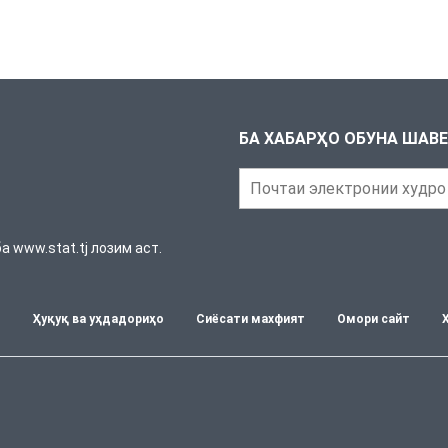
БА ХАБАРҲО ОБУНА ШАВ
 www.stat.tj лозим аст.
т
Ҳуқуқ ва уҳдадориҳо
Сиёсати махфият
Омори сайт