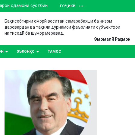
барои одамони сустбин
ТОҶИКӢ
Баҳисобгирии оморӣ воситаи самарабахши ба низом
даровардан ва таҳияи дурнамои фаъолияти субъектҳои
иқтисодӣ ба шумор меравад.
Эмомалӣ Раҳмон
ОН
ЭЪЛОНҲО
ТАМОС