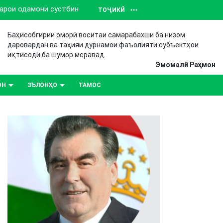
барои одамони сустбин
ТОҶИКӢ
Баҳисобгирии оморӣ воситаи самарабахши ба низом
даровардан ва таҳияи дурнамои фаъолияти субъектҳои
иқтисодӣ ба шумор меравад.
Эмомалӣ Раҳмон
ОН
ЭЪЛОНҲО
ТАМОС