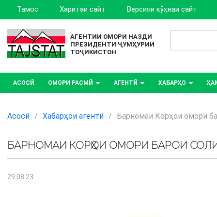
Тамос
Харитаи сайт
Версияи кӯҳнаи сайт
АГЕНТИИ ОМОРИ НАЗДИ
ПРЕЗИДЕНТИ ҶУМҲУРИИ
ТОҶИКИСТОН
АСОСӢ
ОМОРИ РАСМӢ
АГЕНТӢ
ХАБАРҲО
ҲА
Асосӣ
/
Хабарҳои агентӣ
/
Барномаи Корҳои омори ба
БАРНОМАИ КОРҲОИ ОМОРИ БАРОИ СОЛИ 
29.08.23