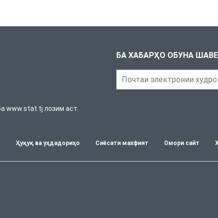
БА ХАБАРҲО ОБУНА ШАВ
 www.stat.tj лозим аст.
т
Ҳуқуқ ва уҳдадориҳо
Сиёсати махфият
Омори сайт