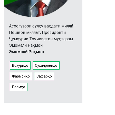
Асосгузори сулҳу ваҳдати миллӣ –
Пешвои миллат, Президенти
Ҷумҳурии Тоҷикистон муҳтарам
Эмомалӣ Раҳмон
Эмомалӣ Раҳмон
Вохӯриҳо
Суханрониҳо
Фармонҳо
Сафарҳо
Паёмҳо