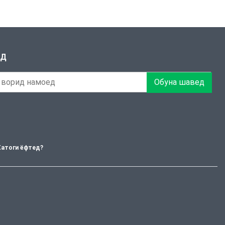
ЕД
Обуна шавед
Хатоги ёфтед?