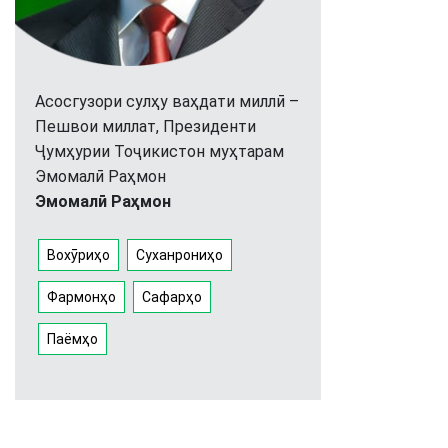
Асосгузори сулҳу ваҳдати миллӣ –
Пешвои миллат, Президенти
Ҷумҳурии Тоҷикистон муҳтарам
Эмомалӣ Раҳмон
Эмомалӣ Раҳмон
Вохӯриҳо
Суханрониҳо
Фармонҳо
Сафарҳо
Паёмҳо