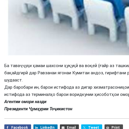
Ба таваҷҷуҳи ҳамаи шахсони ҳуқуқӣ ва воқеӣ (ғайр аз ташк
бақайдгирӣ дар Равзанаи ягонаи Кумитаи андоз, гирифтани
шудааст.
Дар баробари ин, барои истифода аз дигар хизматрасониҳои
истифода аз терминалҳо барои воридкунии ҳисоботҳои омо
Агентии омори назди
Президенти Ҷумҳурии Тоҷикистон
Facebook
LinkedIn
Email
Tweet
Print