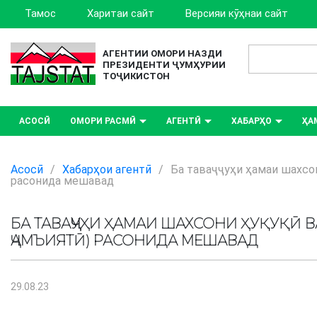
Тамос
Харитаи сайт
Версияи кӯҳнаи сайт
АГЕНТИИ ОМОРИ НАЗДИ
ПРЕЗИДЕНТИ ҶУМҲУРИИ
ТОҶИКИСТОН
АСОСӢ
ОМОРИ РАСМӢ
АГЕНТӢ
ХАБАРҲО
ҲА
Асосӣ
/
Хабарҳои агентӣ
/
Ба таваҷҷуҳи ҳамаи шахсон
расонида мешавад
БА ТАВАҶҶУҲИ ҲАМАИ ШАХСОНИ ҲУҚУҚӢ 
ҶАМЪИЯТӢ) РАСОНИДА МЕШАВАД
29.08.23