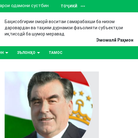
барои одамони сустбин
ТОҶИКӢ
Баҳисобгирии оморӣ воситаи самарабахши ба низом
даровардан ва таҳияи дурнамои фаъолияти субъектҳои
иқтисодӣ ба шумор меравад.
Эмомалӣ Раҳмон
ОН
ЭЪЛОНҲО
ТАМОС