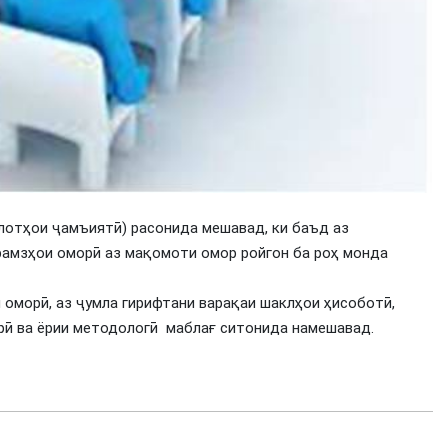
илотҳои ҷамъиятӣ) расонида мешавад, ки баъд аз
 рамзҳои оморӣ аз мақомоти омор ройгон ба роҳ монда
 оморӣ, аз ҷумла гирифтани варақаи шаклҳои ҳисоботӣ,
рӣ ва ёрии методологӣ маблағ ситонида намешавад.