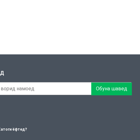
ЕД
Обуна шавед
Хатоги ёфтед?