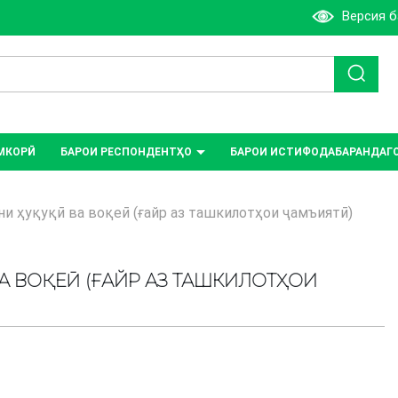
Версия 
МКОРӢ
БАРОИ РЕСПОНДЕНТҲО
БАРОИ ИСТИФОДАБАРАНДАГ
и ҳуқуқӣ ва воқеӣ (ғайр аз ташкилотҳои ҷамъиятӣ)
ВА ВОҚЕӢ (ҒАЙР АЗ ТАШКИЛОТҲОИ