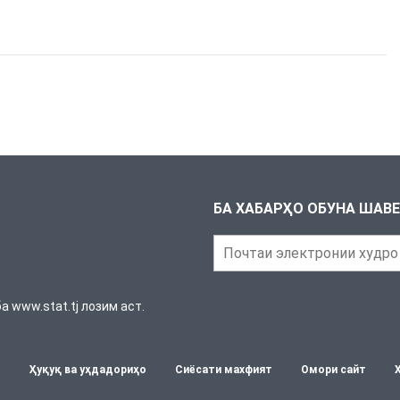
БА ХАБАРҲО ОБУНА ШАВ
 www.stat.tj лозим аст.
т
Ҳуқуқ ва уҳдадориҳо
Сиёсати махфият
Омори сайт