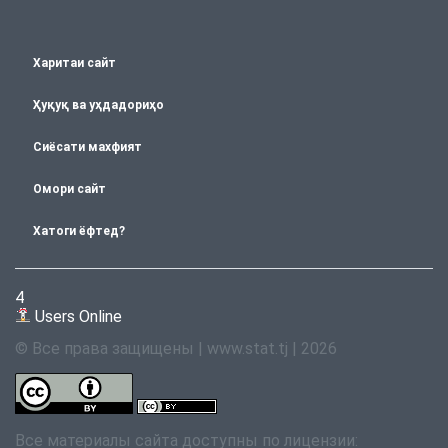
Харитаи сайт
Ҳуқуқ ва уҳдадориҳо
Сиёсати махфият
Омори сайт
Хатоги ёфтед?
4
Users Online
© Все права защищены | www.stat.tj | 2026
Все материалы сайта доступны по лицензии: