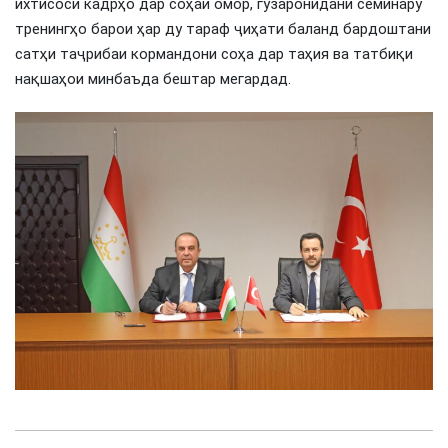
ихтисоси кадрҳо дар соҳаи омор, гузаронидани семинару
тренингҳо барои ҳар ду тараф ҷиҳати баланд бардоштани
сатҳи таҷрибаи кормандони соҳа дар таҳия ва татбиқи
нақшаҳои минбаъда бештар мегардад.