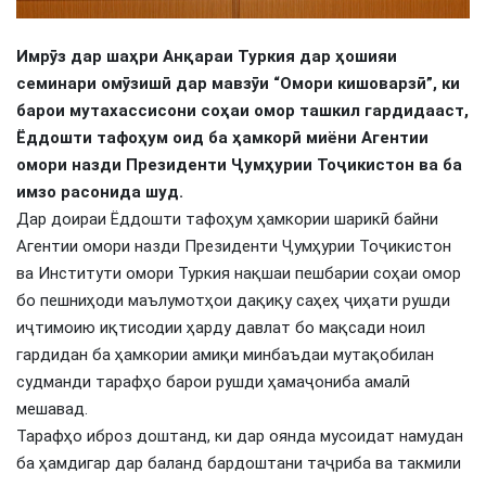
Имрӯз дар шаҳри Анқараи Туркия дар ҳошияи
семинари омӯзишӣ дар мавзӯи “Омори кишоварзӣ”, ки
барои мутахассисони соҳаи омор ташкил гардидааст,
Ёддошти тафоҳум оид ба ҳамкорӣ миёни Агентии
омори назди Президенти Ҷумҳурии Тоҷикистон ва ба
имзо расонида шуд.
Дар доираи Ёддошти тафоҳум ҳамкории шарикӣ байни
Агентии омори назди Президенти Ҷумҳурии Тоҷикистон
ва Институти омори Туркия нақшаи пешбарии соҳаи омор
бо пешниҳоди маълумотҳои дақиқу саҳеҳ ҷиҳати рушди
иҷтимоию иқтисодии ҳарду давлат бо мақсади ноил
гардидан ба ҳамкории амиқи минбаъдаи мутақобилан
судманди тарафҳо барои рушди ҳамаҷониба амалӣ
мешавад.
Тарафҳо иброз доштанд, ки дар оянда мусоидат намудан
ба ҳамдигар дар баланд бардоштани таҷриба ва такмили