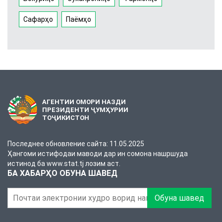
Сафарҳо
Паёмҳо
АГЕНТИИ ОМОРИ НАЗДИ
ПРЕЗИДЕНТИ ҶУМҲУРИИ
ТОҶИКИСТОН
Последнее обновление сайта: 11.05.2025
Ҳангоми истифодаи маводи дар ин сомона нашршуда
истинод ба www.stat.tj лозим аст.
БА ХАБАРҲО ОБУНА ШАВЕД
Обуна шавед