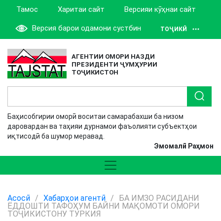
Тамос
Харитаи сайт
Версияи кӯҳнаи сайт
Версия барои одамони сустбин
ТОҶИКӢ
АГЕНТИИ ОМОРИ НАЗДИ
ПРЕЗИДЕНТИ ҶУМҲУРИИ
ТОҶИКИСТОН
Баҳисобгирии оморӣ воситаи самарабахши ба низом
даровардан ва таҳияи дурнамои фаъолияти субъектҳои
иқтисодӣ ба шумор меравад.
Эмомалӣ Раҳмон
Асосӣ
/
Хабарҳои агентӣ
/
БА ИМЗО РАСИДАНИ
ЁДДОШТИ ТАФОҲУМ БАЙНИ МАҚОМОТИ ОМОРИ
ТОҶИКИСТОНУ ТУРКИЯ