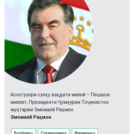
Асосгузори сулҳу ваҳдати миллӣ – Пешвои
миллат, Президенти Ҷумҳурии Тоҷикистон
муҳтарам Эмомалӣ Раҳмон
Эмомалӣ Раҳмон
Вохӯриҳо
Суханрониҳо
Фармонҳо