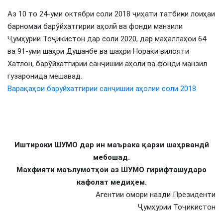
Аз 10 то 24-уми октябри соли 2018 ҷиҳати татбиҝи лоиҳаи
барномаи барўйхатгирии аҳолӣ ва фонди манзили
Ҷумҳурии Тоҷикистон дар соли 2020, дар маҳаллаҳои 64
ва 91-уми шаҳри Душанбе ва шаҳри Нораки вилояти
Хатлон, барўйхатгирии санҷишии аҳолӣ ва фонди манзил
гузаронида мешавад.
Варақаҳои баруйхатгирии санҷишии аҳолии соли 2018
Иштироки ШУМО дар ин маърака қарзи шаҳрвандӣ
мебошад.
Махфияти маълумотҳои аз ШУМО гирифташударо
кафолат медиҳем.
Агентии омори назди Президенти
Ҷумҳурии Тоҷикистон