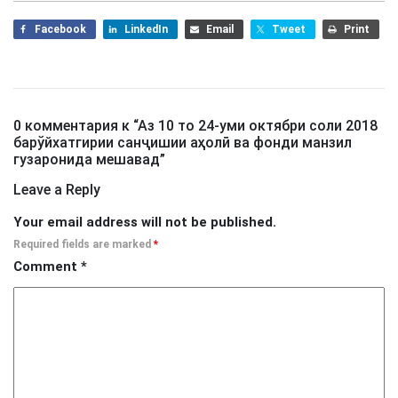
Facebook
LinkedIn
Email
Tweet
Print
0 комментария к “
Аз 10 то 24-уми октябри соли 2018
барўйхатгирии санҷишии аҳолӣ ва фонди манзил
гузаронида мешавад
”
Leave a Reply
Your email address will not be published.
Required fields are marked
*
Comment
*