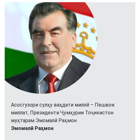
Асосгузори сулҳу ваҳдати миллӣ – Пешвои
миллат, Президенти Ҷумҳурии Тоҷикистон
муҳтарам Эмомалӣ Раҳмон
Эмомалӣ Раҳмон