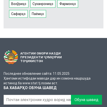
Вохӯриҳо
Суханрониҳо
Фармонҳо
Сафарҳо
Паёмҳо
АГЕНТИИ ОМОРИ НАЗДИ
ПРЕЗИДЕНТИ ҶУМҲУРИИ
ТОҶИКИСТОН
Последнее обновление сайта: 11.05.2025
Ҳангоми истифодаи маводи дар ин сомона нашршуда
истинод ба www.stat.tj лозим аст.
БА ХАБАРҲО ОБУНА ШАВЕД
Обуна шавед