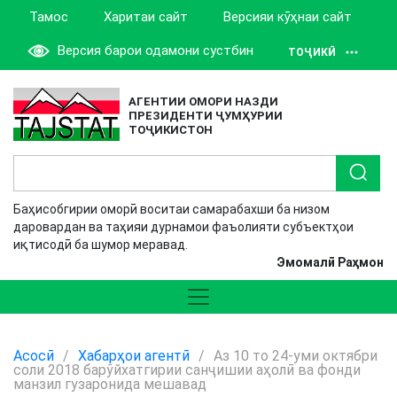
Тамос
Харитаи сайт
Версияи кӯҳнаи сайт
Версия барои одамони сустбин
ТОҶИКӢ
АГЕНТИИ ОМОРИ НАЗДИ
ПРЕЗИДЕНТИ ҶУМҲУРИИ
ТОҶИКИСТОН
Баҳисобгирии оморӣ воситаи самарабахши ба низом
даровардан ва таҳияи дурнамои фаъолияти субъектҳои
иқтисодӣ ба шумор меравад.
Эмомалӣ Раҳмон
Асосӣ
/
Хабарҳои агентӣ
/
Аз 10 то 24-уми октябри
соли 2018 барўйхатгирии санҷишии аҳолӣ ва фонди
манзил гузаронида мешавад