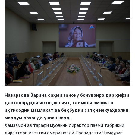
Назарзода Зарина саҳми занону бонувонро дар ҳифзи
дастовардҳои истиқлолият, таъмини амнияти
иқтисодии мамлакат ва беҳбудии сатҳи некуаҳволии
мардум арзанда унвон кард.
Ҳамзамон аз тарафи муовини директор паёми табрикии
директори Агентии омори назди Президенти Ҷумҳурии