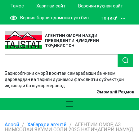
Тамос
Харитаи сайт
Версияи кӯҳнаи сайт
Версия барои одамони сустбин
ТОҶИКӢ
АГЕНТИИ ОМОРИ НАЗДИ
ПРЕЗИДЕНТИ ҶУМҲУРИИ
ТОҶИКИСТОН
Баҳисобгирии оморӣ воситаи самарабахши ба низом
даровардан ва таҳияи дурнамои фаъолияти субъектҳои
иқтисодӣ ба шумор меравад.
Эмомалӣ Раҳмон
Асосӣ
/
Хабарҳои агентӣ
/
АГЕНТИИ ОМОР АЗ
НИМСОЛАИ ЯКУМИ СОЛИ 2025 НАТИҶАГИРӢ НАМУД