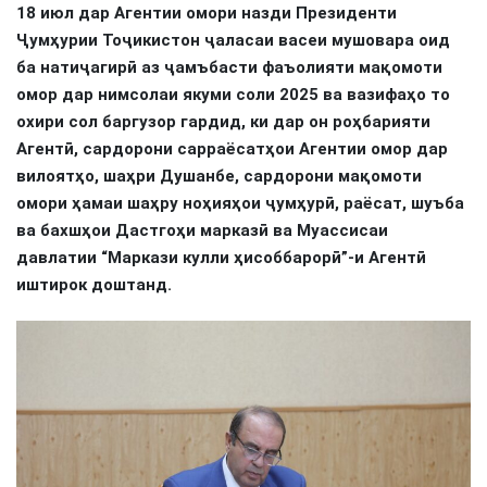
18 июл дар Агентии омори назди Президенти
Ҷумҳурии Тоҷикистон ҷаласаи васеи мушовара оид
ба натиҷагирӣ аз ҷамъбасти фаъолияти мақомоти
омор дар нимсолаи якуми соли 2025 ва вазифаҳо то
охири сол баргузор гардид, ки дар он роҳбарияти
Агентӣ, сардорони сарраёсатҳои Агентии омор дар
вилоятҳо, шаҳри Душанбе, сардорони мақомоти
омори ҳамаи шаҳру ноҳияҳои ҷумҳурӣ, раёсат, шуъба
ва бахшҳои Дастгоҳи марказӣ ва Муассисаи
давлатии “Маркази кулли ҳисоббарорӣ”-и Агентӣ
иштирок доштанд.