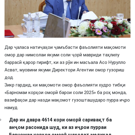
Дар ҷаласа натиҷаҳои ҷамъбасти фаъолияти мақомоти
омор дар нимсолаи якуми соли ҷорӣ мавриди таҳлилу
баррасӣ қарор гирифт, ки аз рӯи ин масъала Асо Нурулло
Асват, муовини якуми Директори Агентии омор гузориш
дод.
Зикр гардид, ки мақомоти омор фаъолияти худро тибқи
«Барномаи корҳои оморӣ барои соли 2025» ба роҳ монда,
вазифаҳои дар назди мақомот гузошташударо пурра иҷро
намуд.
Дар ин давра 4614 кори оморӣ саривақт ба
анҷом расонида шуд, ки аз иҷрои пурраи
Барномаи корҳои оморӣ шаҳодат медиҳад.