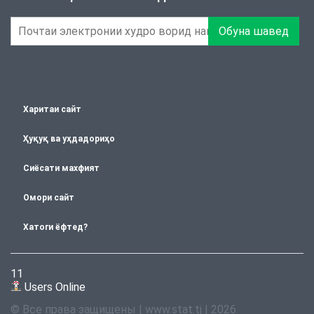
Обуна шавед
Харитаи сайт
Ҳуқуқ ва уҳдадориҳо
Сиёсати махфият
Омори сайт
Хатоги ёфтед?
11
Users Online
© Все права защищены | www.stat.tj | 2026