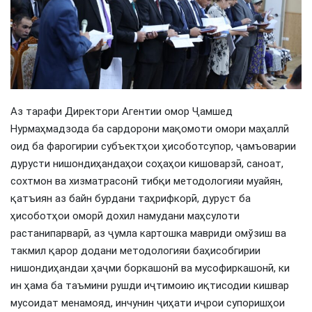
Аз тарафи Директори Агентии омор Ҷамшед
Нурмаҳмадзода ба сардорони мақомоти омори маҳаллӣ
оид ба фарогирии субъектҳои ҳисоботсупор, ҷамъоварии
дурусти нишондиҳандаҳои соҳаҳои кишоварзӣ, саноат,
сохтмон ва хизматрасонӣ тибқи методологияи муайян,
қатъиян аз байн бурдани таҳрифкорӣ, дуруст ба
ҳисоботҳои оморӣ дохил намудани маҳсулоти
растанипарварӣ, аз ҷумла картошка мавриди омўзиш ва
такмил қарор додани методологияи баҳисобгирии
нишондиҳандаи ҳаҷми боркашонӣ ва мусофиркашонӣ, ки
ин ҳама ба таъмини рушди иҷтимоию иқтисодии кишвар
мусоидат менамояд, инчунин ҷиҳати иҷрои супоришҳои