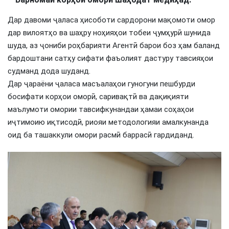
Дар давоми ҷаласа ҳисоботи сардорони мақомоти омор
дар вилоятҳо ва шаҳру ноҳияҳои тобеи ҷумҳурӣ шунида
шуда, аз ҷониби роҳбарияти Агентӣ барои боз ҳам баланд
бардоштани сатҳу сифати фаъолият дастуру тавсияҳои
судманд дода шуданд.
Дар ҷараёни ҷаласа масъалаҳои гуногуни пешбурди
босифати корҳои оморӣ, саривақтӣ ва дақиқияти
маълумоти омории тавсифкунандаи ҳамаи соҳаҳои
иҷтимоию иқтисодӣ, риояи методологияи амалкунанда
оид ба ташаккули омори расмӣ баррасӣ гардиданд.