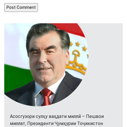
Асосгузори сулҳу ваҳдати миллӣ – Пешвои
миллат, Президенти Ҷумҳурии Тоҷикистон