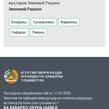
муҳтарам Эмомалӣ Раҳмон
Эмомалӣ Раҳмон
Вохӯриҳо
Суханрониҳо
Фармонҳо
Сафарҳо
Паёмҳо
АГЕНТИИ ОМОРИ НАЗДИ
ПРЕЗИДЕНТИ ҶУМҲУРИИ
ТОҶИКИСТОН
Последнее обновление сайта: 11.05.2025
Ҳангоми истифодаи маводи дар ин сомона нашршуда
истинод ба www.stat.tj лозим аст.
БА ХАБАРҲО ОБУНА ШАВЕД