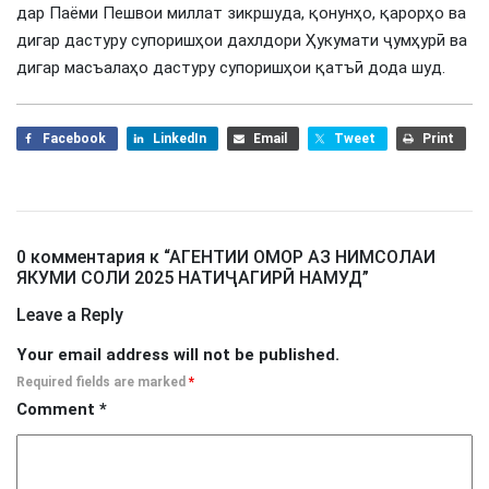
дар Паёми Пешвои миллат зикршуда, қонунҳо, қарорҳо ва
дигар дастуру супоришҳои дахлдори Ҳукумати ҷумҳурӣ ва
дигар масъалаҳо дастуру супоришҳои қатъӣ дода шуд.
Facebook
LinkedIn
Email
Tweet
Print
0 комментария к “
АГЕНТИИ ОМОР АЗ НИМСОЛАИ
ЯКУМИ СОЛИ 2025 НАТИҶАГИРӢ НАМУД
”
Leave a Reply
Your email address will not be published.
Required fields are marked
*
Comment
*