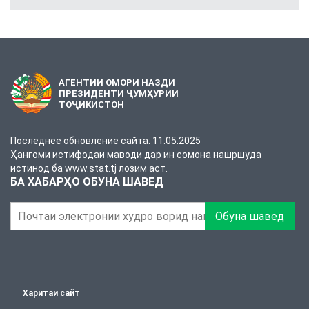
АГЕНТИИ ОМОРИ НАЗДИ
ПРЕЗИДЕНТИ ҶУМҲУРИИ
ТОҶИКИСТОН
Последнее обновление сайта: 11.05.2025
Ҳангоми истифодаи маводи дар ин сомона нашршуда
истинод ба www.stat.tj лозим аст.
БА ХАБАРҲО ОБУНА ШАВЕД
Обуна шавед
Харитаи сайт