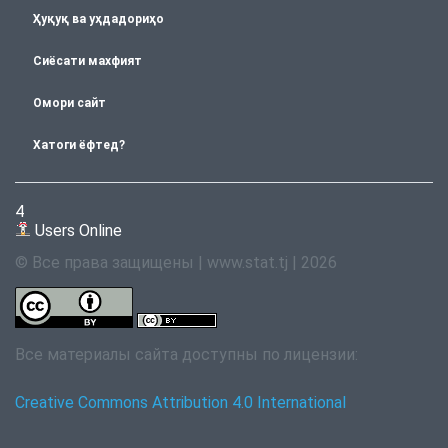
Ҳуқуқ ва уҳдадориҳо
Сиёсати махфият
Омори сайт
Хатоги ёфтед?
4
Users Online
© Все права защищены | www.stat.tj | 2026
Все материалы сайта доступны по лицензии:
Creative Commons Attribution 4.0 International