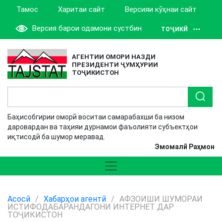
Тамос
Харитаи сайт
Версияи кӯҳнаи сайт
Версия барои одамони сустбин
ТОҶИКӢ
АГЕНТИИ ОМОРИ НАЗДИ
ПРЕЗИДЕНТИ ҶУМҲУРИИ
ТОҶИКИСТОН
Баҳисобгирии оморӣ воситаи самарабахши ба низом
даровардан ва таҳияи дурнамои фаъолияти субъектҳои
иқтисодӣ ба шумор меравад.
Эмомалӣ Раҳмон
Асосӣ
/
Хабарҳои агентӣ
/
АФЗОИШИ ШУМОРАИ
ИСТИФОДАБАРАНДАГОНИ ИНТЕРНЕТ ДАР
ТОҶИКИСТОН