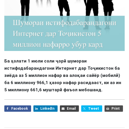
Ба ҳолати 1 июли соли ҷорӣ шумораи
истифодабарандагони Интернет дар Тоҷикистон ба
зиёда аз 5 миллион нафар ва алоқаи сайёр (мобилӣ)
ба 6 миллиону 966,1 ҳазор нафар расидааст, ки аз ин
5 миллиону 661,6 муштарӣ фаъол мебошанд.
Facebook
LinkedIn
Email
Tweet
Print