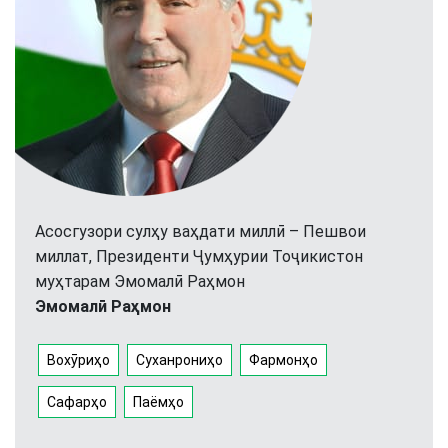
Асосгузори сулҳу ваҳдати миллӣ – Пешвои
миллат, Президенти Ҷумҳурии Тоҷикистон
муҳтарам Эмомалӣ Раҳмон
Эмомалӣ Раҳмон
Вохӯриҳо
Суханрониҳо
Фармонҳо
Сафарҳо
Паёмҳо