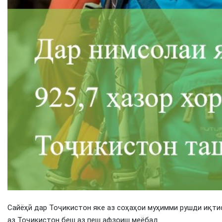
Сайёҳӣ дар Тоҷикистон яке аз соҳаҳои муҳимми рушди иқти
аз Тоҷикистон беш аз пеш афзоиш меёбад.