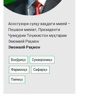
Асосгузори сулҳу ваҳдати миллӣ –
Пешвои миллат, Президенти
Ҷумҳурии Тоҷикистон муҳтарам
Эмомалӣ Раҳмон
Эмомалӣ Раҳмон
Вохӯриҳо
Суханрониҳо
Фармонҳо
Сафарҳо
Паёмҳо