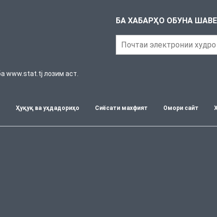
БА ХАБАРҲО ОБУНА ШАВ
 www.stat.tj лозим аст.
т
Ҳуқуқ ва уҳдадориҳо
Сиёсати махфият
Омори сайт