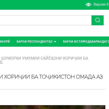
Версия 
МКОРӢ
БАРОИ РЕСПОНДЕНТҲО
БАРОИ ИСТИФОДАБАРАНДАГ
ЗИ ШУМОРАИ УМУМИИ САЙЁҲОНИ ХОРИҶИИ БА
НД
НИ ХОРИҶИИ БА ТОҶИКИСТОН ОМАДА АЗ