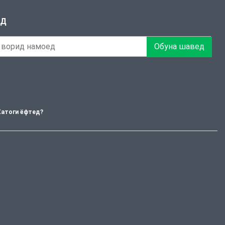
ЕД
Обуна шавед
Хатоги ёфтед?