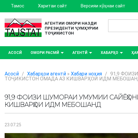
Тамос
Харитаи сайт
Версияи кӯҳнаи сайт
АГЕНТИИ ОМОРИ НАЗДИ
ПРЕЗИДЕНТИ ҶУМҲУРИИ
ТОҶИКИСТОН
АСОСӢ
ОМОРИ РАСМӢ
АГЕНТӢ
ХАБАРҲО
ҲА
Асосӣ
/
Хабарҳои агентӣ
»
Хабари ноҳия
/
91,9 ФОИ
ТОҶИКИСТОН ОМАДА АЗ КИШВАРҲОИ ИДМ МЕБОША
91,9 ФОИЗИ ШУМОРАИ УМУМИИ САЙЁҲО
КИШВАРҲОИ ИДМ МЕБОШАНД
23.07.25