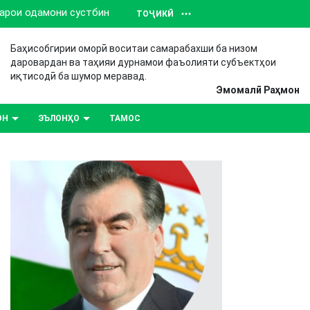
барои одамони сустбин
ТОҶИКӢ
Баҳисобгирии оморӣ воситаи самарабахши ба низом
даровардан ва таҳияи дурнамои фаъолияти субъектҳои
иқтисодӣ ба шумор меравад.
Эмомалӣ Раҳмон
ОН
ЭЪЛОНҲО
ТАМОС