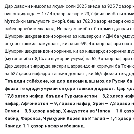
Дар давоми нимсолаи якуми соли 2025 зиёда аз 925,7 ҳазор
нишондиҳанда — 177,4 ҳазор нафар ё 23,7 фоиз нисбати ҳам
Мутобиқи маълумоти оморӣ, беш аз 762,3 ҳазор нафари онҳ
сайёҳ арзёбӣ мешаванд. Ин рақам нисбат ба ҳамин давраи со
Шумораи шаҳрвандони хориҷии аз кишварҳои ИДМ ба ҷумҳурӣ
онҳоро ташкил намудааст, ки аз ин 699,4 ҳазор нафари онҳо
Шумораи шаҳрвандони хориҷие, ки аз кишварҳои хориҷии дур
(мутаносибат 8,1% аз шумораи умумӣ) ва 62,9 ҳазор нафари 
Дар давраи зикршуда аксари шаҳрвандони хориҷии ба Тоҷи
аз 527 ҳазор нафарро ташкил додааст, ки 56,9 фоизи теъдо
Теъдоди сайёҳоне, ки дар давоми шаш моҳ аз Русия ба 
фоизи теъдоди умумии онҳоро ташкил додааст. Дар ҷои
17,8 ҳазор нафар, баъдан Туркманистон – 3,2 ҳазор наф
нафар, Афғонистон — 9,7 ҳазор нафар, Эрон – 7,3 ҳазор н
Олмон – 3,3 ҳазор нафар, Ҳиндустон ва Ҷопон – 1,6 ҳаз
Кабир, Фаронса, Ҷумҳурии Корея ва Италия – 1,4 ҳазор 
Канада 1,1 ҳазор нафар мебошанд.