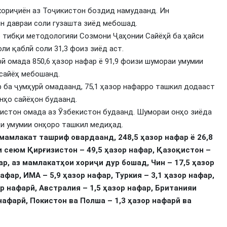
 хориҷиён аз Тоҷикистон боздид намудаанд. Ин
ин давраи соли гузашта зиёд мебошад.
о тибқи методологияи Созмони Ҷаҳонии Сайёҳӣ ба ҳайси
ли қаблӣ соли 31,3 фоиз зиёд аст.
 омада 850,6 ҳазор нафар ё 91,9 фоизи шумораи умумии
 сайёҳ мебошанд.
 ба ҷумҳурӣ омадаанд, 75,1 ҳазор нафарро ташкил додааст
онҳо сайёҳон будаанд.
кистон омада аз Ӯзбекистон будаанд. Шумораи онҳо зиёда
ди умумии онҳоро ташкил медиҳад.
мамлакат ташриф овардаанд, 248,5 ҳазор нафар ё 26,8
 сеюм Қирғизистон – 49,5 ҳазор нафар, Қазоқистон –
ар, аз мамлакатҳои хориҷи дур бошад, Чин – 17,5 ҳазор
афар, ИМА – 5,9 ҳазор нафар, Туркия – 3,1 ҳазор нафар,
ор нафарӣ, Австралия – 1,5 ҳазор нафар, Британияи
нафарӣ, Покистон ва Полша – 1,3 ҳазор нафарӣ ва