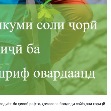
содиёт ба ҳисоб рафта, ҳамасола боздиди сайёҳони хориҷӣ