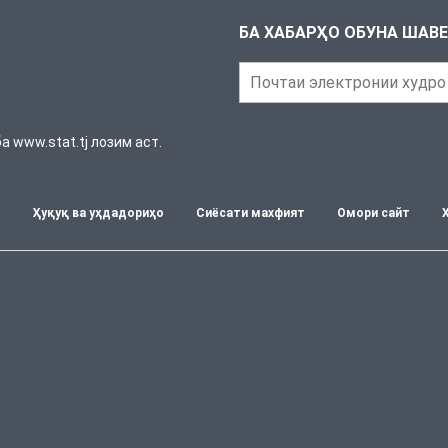
БА ХАБАРҲО ОБУНА ШАВ
 www.stat.tj лозим аст.
т
Ҳуқуқ ва уҳдадориҳо
Сиёсати махфият
Омори сайт