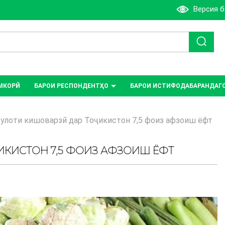
Версия 
МКОРӢ
БАРОИ РЕСПОНДЕНТҲО
БАРОИ ИСТИФОДАБАРАНДАГ
улоти кишоварзӣ дар Тоҷикистон 7,5 фоиз афзоиш ёфт
ИКИСТОН 7,5 ФОИЗ АФЗОИШ ЁФТ