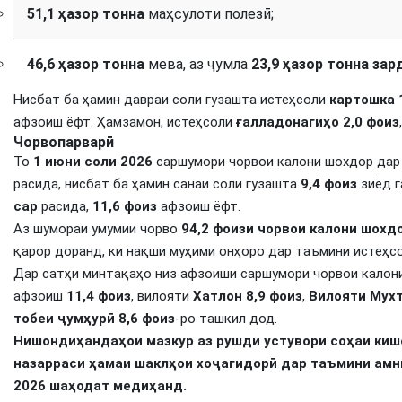
51,1 ҳазор тонна
маҳсулоти полезӣ;
46,6 ҳазор тонна
мева, аз ҷумла
23,9 ҳазор тонна зар
Нисбат ба ҳамин давраи соли гузашта истеҳсоли
картошка
афзоиш ёфт. Ҳамзамон, истеҳсоли
ғалладонагиҳо
2,0 фоиз
Чорвопарварӣ
То
1 июни соли 2026
саршумори чорвои калони шохдор дар 
расида, нисбат ба ҳамин санаи соли гузашта
9,4 фоиз
зиёд г
сар
расида,
11,6 фоиз
афзоиш ёфт.
Аз шумораи умумии чорво
94,2 фоизи чорвои калони шохд
қарор доранд, ки нақши муҳими онҳоро дар таъмини истеҳс
Дар сатҳи минтақаҳо низ афзоиши саршумори чорвои калони
афзоиш
11,4 фоиз
, вилояти
Хатлон
8,9 фоиз
,
Вилояти Мух
тобеи ҷумҳурӣ
8,6 фоиз
-ро ташкил дод.
Нишондиҳандаҳои мазкур аз рушди устувори соҳаи киш
назарраси ҳамаи шаклҳои хоҷагидорӣ дар таъмини амн
2026 шаҳодат медиҳанд.