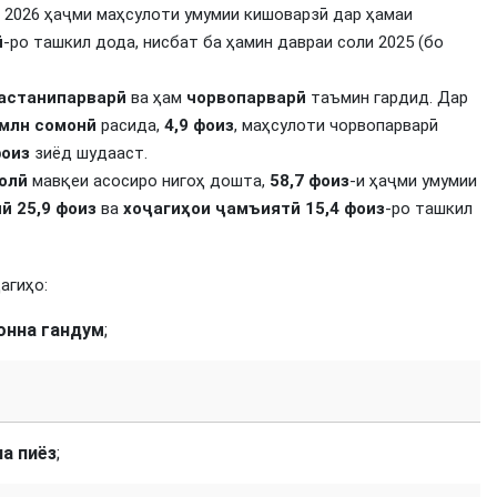
 2026 ҳаҷми маҳсулоти умумии кишоварзӣ дар ҳамаи
ӣ
-ро ташкил дода, нисбат ба ҳамин давраи соли 2025 (бо
астанипарварӣ
ва ҳам
чорвопарварӣ
таъмин гардид. Дар
 млн сомонӣ
расида,
4,9 фоиз
, маҳсулоти чорвопарварӣ
фоиз
зиёд шудааст.
олӣ
мавқеи асосиро нигоҳ дошта,
58,7 фоиз
-и ҳаҷми умумии
нӣ
25,9 фоиз
ва
хоҷагиҳои ҷамъиятӣ
15,4 фоиз
-ро ташкил
агиҳо:
тонна гандум
;
на пиёз
;