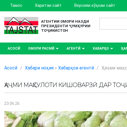
Тамос
Харитаи сайт
Версияи кӯҳнаи сайт
АГЕНТИИ ОМОРИ НАЗДИ
ПРЕЗИДЕНТИ ҶУМҲУРИИ
ТОҶИКИСТОН
АСОСӢ
ОМОРИ РАСМӢ
АГЕНТӢ
ХАБАРҲО
ҲА
Асосӣ
/
Хабари ноҳия
»
Хабарҳои агентӣ
/
Ҳаҷми маҳс
ҲАҶМИ МАҲСУЛОТИ КИШОВАРЗӢ ДАР ТОҶ
23.06.26