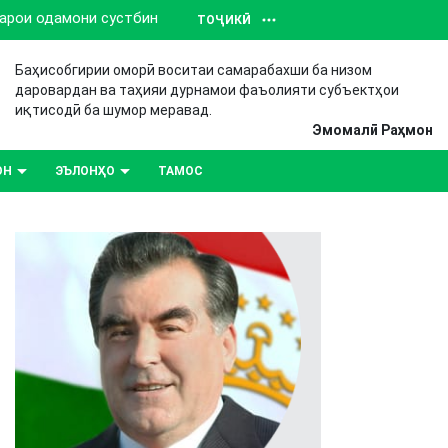
барои одамони сустбин
ТОҶИКӢ
Баҳисобгирии оморӣ воситаи самарабахши ба низом
даровардан ва таҳияи дурнамои фаъолияти субъектҳои
иқтисодӣ ба шумор меравад.
Эмомалӣ Раҳмон
ОН
ЭЪЛОНҲО
ТАМОС