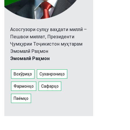
Асосгузори сулҳу ваҳдати миллӣ –
Пешвои миллат, Президенти
Ҷумҳурии Тоҷикистон муҳтарам
Эмомалӣ Раҳмон
Эмомалӣ Раҳмон
Вохӯриҳо
Суханрониҳо
Фармонҳо
Сафарҳо
Паёмҳо