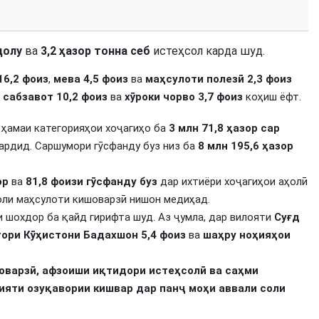
долу
ва
3,2 ҳазор тонна себ
истеҳсол карда шуд.
16,2 фоиз
,
мева
4,5 фоиз
ва
маҳсулоти полезӣ
2,3 фоиз
,
сабзавот
10,2 фоиз
ва
хӯроки чорво
3,7 фоиз
коҳиш ёфт.
ҳамаи категорияҳои хоҷагиҳо ба
3 млн 71,8 ҳазор сар
ардид. Саршумори гӯсфанду буз низ ба
8 млн 195,6 ҳазор
ор
ва
81,8 фоизи гӯсфанду буз
дар ихтиёри хоҷагиҳои аҳолӣ
оли маҳсулоти кишоварзӣ нишон медиҳад.
 шохдор ба қайд гирифта шуд. Аз ҷумла, дар вилояти
Суғд
тори Кӯҳистони Бадахшон
5,4 фоиз
ва
шаҳру ноҳияҳои
оварзӣ, афзоиши иқтидори истеҳсолӣ ва саҳми
ияти озуқавории кишвар дар панҷ моҳи аввали соли