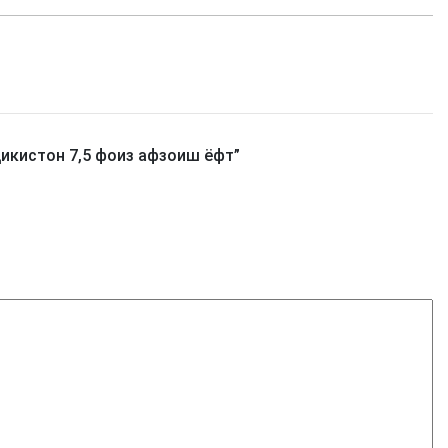
икистон 7,5 фоиз афзоиш ёфт
”