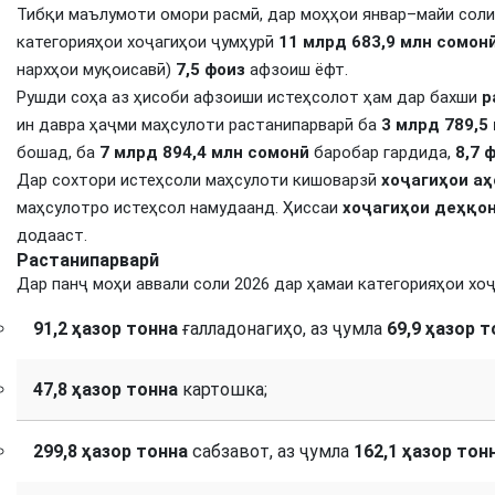
Тибқи маълумоти омори расмӣ, дар моҳҳои январ–майи соли
категорияҳои хоҷагиҳои ҷумҳурӣ
11 млрд 683,9 млн сомон
нархҳои муқоисавӣ)
7,5 фоиз
афзоиш ёфт.
Рушди соҳа аз ҳисоби афзоиши истеҳсолот ҳам дар бахши
р
ин давра ҳаҷми маҳсулоти растанипарварӣ ба
3 млрд 789,5
бошад, ба
7 млрд 894,4 млн сомонӣ
баробар гардида,
8,7 
Дар сохтори истеҳсоли маҳсулоти кишоварзӣ
хоҷагиҳои аҳ
маҳсулотро истеҳсол намудаанд. Ҳиссаи
хоҷагиҳои деҳқо
додааст.
Растанипарварӣ
Дар панҷ моҳи аввали соли 2026 дар ҳамаи категорияҳои хоҷ
91,2 ҳазор тонна
ғалладонагиҳо, аз ҷумла
69,9 ҳазор 
47,8 ҳазор тонна
картошка;
299,8 ҳазор тонна
сабзавот, аз ҷумла
162,1 ҳазор тон