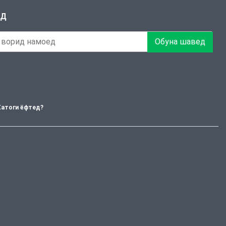
ЕД
Обуна шавед
Хатоги ёфтед?