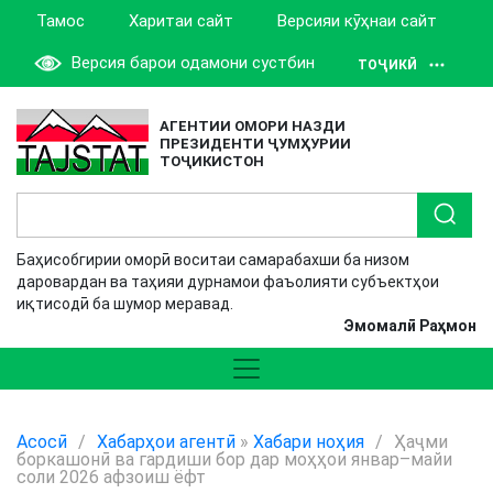
Тамос
Харитаи сайт
Версияи кӯҳнаи сайт
Версия барои одамони сустбин
ТОҶИКӢ
АГЕНТИИ ОМОРИ НАЗДИ
ПРЕЗИДЕНТИ ҶУМҲУРИИ
ТОҶИКИСТОН
Баҳисобгирии оморӣ воситаи самарабахши ба низом
даровардан ва таҳияи дурнамои фаъолияти субъектҳои
иқтисодӣ ба шумор меравад.
Эмомалӣ Раҳмон
Асосӣ
/
Хабарҳои агентӣ
»
Хабари ноҳия
/
Ҳаҷми
боркашонӣ ва гардиши бор дар моҳҳои январ–майи
соли 2026 афзоиш ёфт