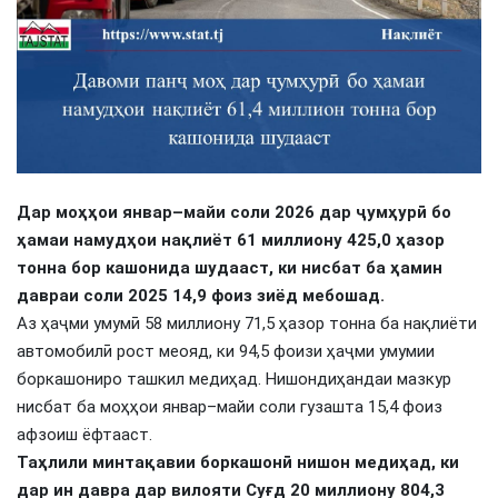
Дар моҳҳои январ–майи соли 2026 дар ҷумҳурӣ бо
ҳамаи намудҳои нақлиёт 61 миллиону 425,0 ҳазор
тонна бор кашонида шудааст, ки нисбат ба ҳамин
давраи соли 2025 14,9 фоиз зиёд мебошад.
Аз ҳаҷми умумӣ 58 миллиону 71,5 ҳазор тонна ба нақлиёти
автомобилӣ рост меояд, ки 94,5 фоизи ҳаҷми умумии
боркашониро ташкил медиҳад. Нишондиҳандаи мазкур
нисбат ба моҳҳои январ–майи соли гузашта 15,4 фоиз
афзоиш ёфтааст.
Таҳлили минтақавии боркашонӣ нишон медиҳад, ки
дар ин давра дар вилояти Суғд 20 миллиону 804,3