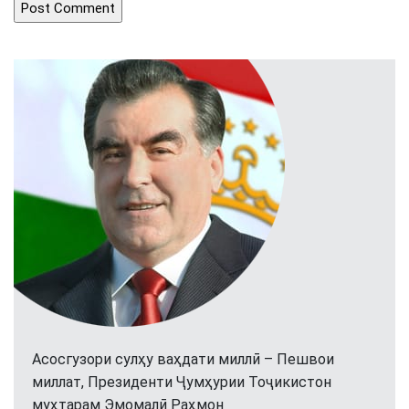
Асосгузори сулҳу ваҳдати миллӣ – Пешвои
миллат, Президенти Ҷумҳурии Тоҷикистон
муҳтарам Эмомалӣ Раҳмон