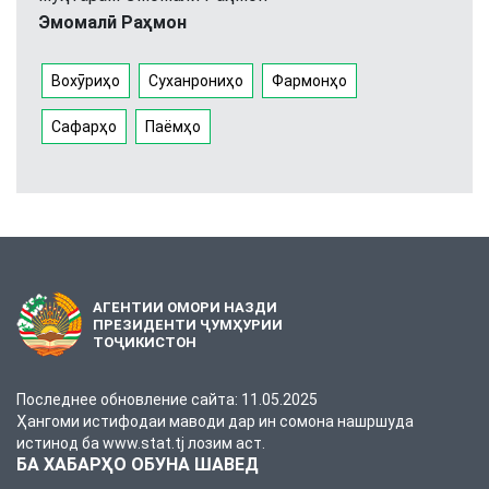
Эмомалӣ Раҳмон
Вохӯриҳо
Суханрониҳо
Фармонҳо
Сафарҳо
Паёмҳо
АГЕНТИИ ОМОРИ НАЗДИ
ПРЕЗИДЕНТИ ҶУМҲУРИИ
ТОҶИКИСТОН
Последнее обновление сайта: 11.05.2025
Ҳангоми истифодаи маводи дар ин сомона нашршуда
истинод ба www.stat.tj лозим аст.
БА ХАБАРҲО ОБУНА ШАВЕД