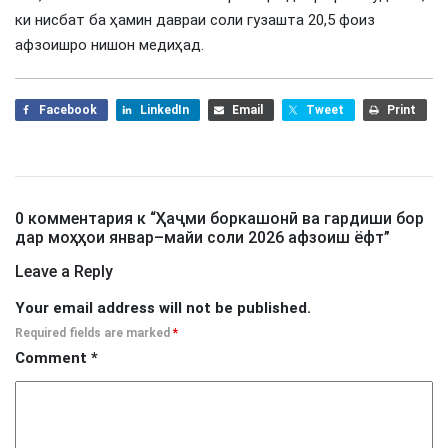
ки нисбат ба ҳамин давраи соли гузашта 20,5 фоиз
афзоишро нишон медиҳад.
Facebook
LinkedIn
Email
Tweet
Print
0 комментария к “
Ҳаҷми боркашонӣ ва гардиши бор
дар моҳҳои январ–майи соли 2026 афзоиш ёфт
”
Leave a Reply
Your email address will not be published.
Required fields are marked
*
Comment
*