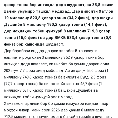
ҳазор тонна бор интиқол дода шудааст, ки 35,8 фоизи
ҳаҷми умумиро ташкил медиҳад. Дар вилояти Хатлон
19 миллиону 823,8 ҳазор тонна (34,2 фоиз), дар шаҳри
Душанбе 8 миллиону 190,2 ҳазор тонна (14,1 фоиз),
дар ноҳияҳои тобеи ҷумҳурӣ 8 миллиону 719,8 ҳазор
тонна (15,0 фоиз) ва дар ВМКБ 533,4 ҳазор тонна (0,9
фоиз) бор кашонида шудааст.
Дар баробари ин, дар давраи ҳисоботӣ тавассути
нақлиёти роҳи оҳан 3 миллиону 352,9 ҳазор тонна бор
интиқол дода шудааст, ки нисбат ба ҳамин давраи соли
2025-ум 7,7 фоиз зиёд мебошад. Аз ин ҳаҷм 52,0 фоиз (1
миллиону 743,6 ҳазор тонна) ба вилояти Суғд, 2,3 фоиз
(77,7 ҳазор тонна) ба вилояти Хатлон ва 45,7 фоиз (1
миллиону 531,6 ҳазор тонна) ба шаҳри Душанбе ва
ноҳияҳои тобеи ҷумҳурӣ рост меояд.
Ҳамзамон гардиши бор бо ҳамаи намудҳои нақлиёт дар
моҳҳои январ–майи соли 2026 дар ҳаҷми 6 миллиарду
712,5 миллион тонна–километр ба қайд гирифта шудааст,