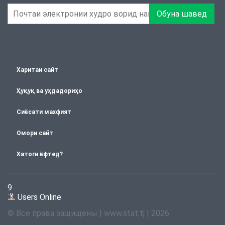
Обуна шавед
Харитаи сайт
Ҳуқуқ ва уҳдадориҳо
Сиёсати махфият
Омори сайт
Хатоги ёфтед?
9
Users Online
© Все права защищены | www.stat.tj | 2026