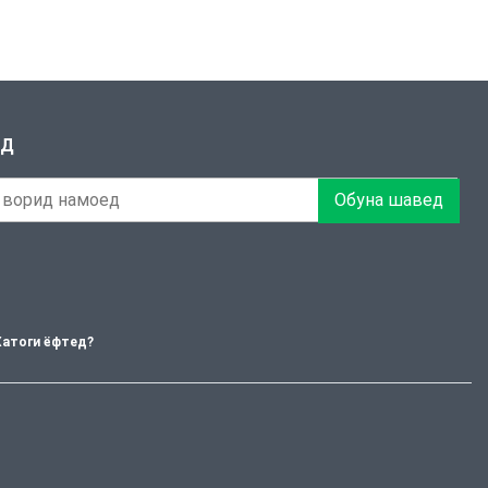
ЕД
Обуна шавед
Хатоги ёфтед?