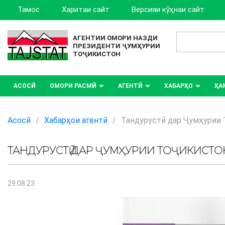
Тамос
Харитаи сайт
Версияи кӯҳнаи сайт
АГЕНТИИ ОМОРИ НАЗДИ
ПРЕЗИДЕНТИ ҶУМҲУРИИ
ТОҶИКИСТОН
АСОСӢ
ОМОРИ РАСМӢ
АГЕНТӢ
ХАБАРҲО
ҲА
Асосӣ
/
Хабарҳои агентӣ
/
Тандурустӣ дар Ҷумҳурии
ТАНДУРУСТӢ ДАР ҶУМҲУРИИ ТОҶИКИСТО
29.08.23