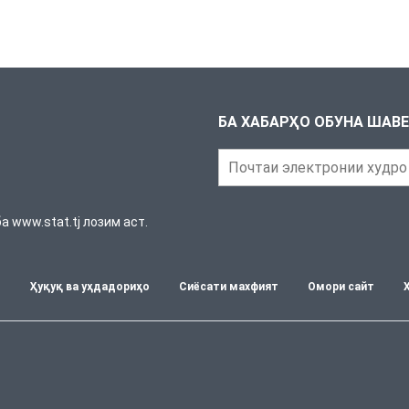
БА ХАБАРҲО ОБУНА ШАВ
 www.stat.tj лозим аст.
т
Ҳуқуқ ва уҳдадориҳо
Сиёсати махфият
Омори сайт