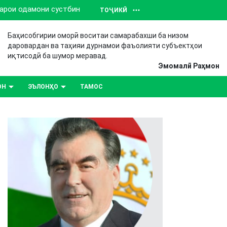
барои одамони сустбин
ТОҶИКӢ
Баҳисобгирии оморӣ воситаи самарабахши ба низом
даровардан ва таҳияи дурнамои фаъолияти субъектҳои
иқтисодӣ ба шумор меравад.
Эмомалӣ Раҳмон
ОН
ЭЪЛОНҲО
ТАМОС