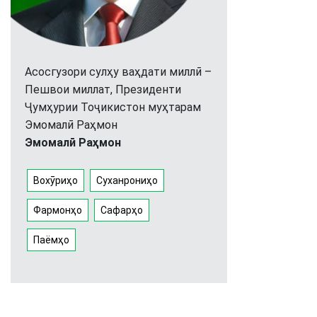
Асосгузори сулҳу ваҳдати миллӣ –
Пешвои миллат, Президенти
Ҷумҳурии Тоҷикистон муҳтарам
Эмомалӣ Раҳмон
Эмомалӣ Раҳмон
Вохӯриҳо
Суханрониҳо
Фармонҳо
Сафарҳо
Паёмҳо