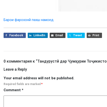
Барои фарохонӣ пахш намоед.
Facebook
LinkedIn
Email
Tweet
Print
0 комментария к “
Тандурустӣ дар Ҷумҳурии Тоҷикисто
Leave a Reply
Your email address will not be published.
Required fields are marked
*
Comment
*