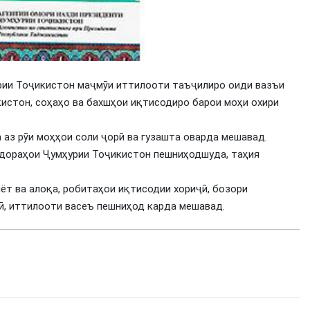
рии Тоҷикистон маҷмӯи иттилооти таъҷилиро оиди вазъи
истон, соҳаҳо ва бахшҳои иқтисодиро барои моҳи охири
аз рӯи моҳҳои соли ҷорӣ ва гузашта оварда мешавад.
идораҳои Ҷумҳурии Тоҷикистон пешниҳодшуда, таҳия
ёт ва алоқа, робитаҳои иқтисодии хориҷӣ, бозори
лӣ, иттилооти васеъ пешниҳод карда мешавад.