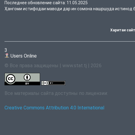
Последнее обновление сайта: 11.05.2025
Ҳангоми истифодаи маводи дар ин сомона нашршуда истинод ба
Харитаи сай
3
Users Online
© Все права защищены | www.stat.tj | 2026
Все материалы сайта доступны по лицензии:
Creative Commons Attribution 4.0 International