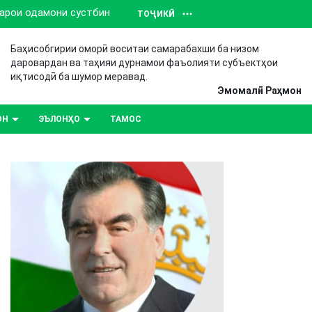
барои одамони сустбин
ТОҶИКӢ
Баҳисобгирии оморӣ воситаи самарабахши ба низом
даровардан ва таҳияи дурнамои фаъолияти субъектҳои
иқтисодӣ ба шумор меравад.
Эмомалӣ Раҳмон
ОН
ЭЪЛОНҲО
ТАМОС