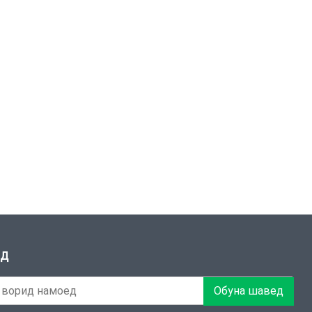
ЕД
Обуна шавед