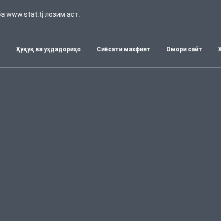
 www.stat.tj лозим аст.
т
Ҳуқуқ ва уҳдадориҳо
Сиёсати махфият
Омори сайт