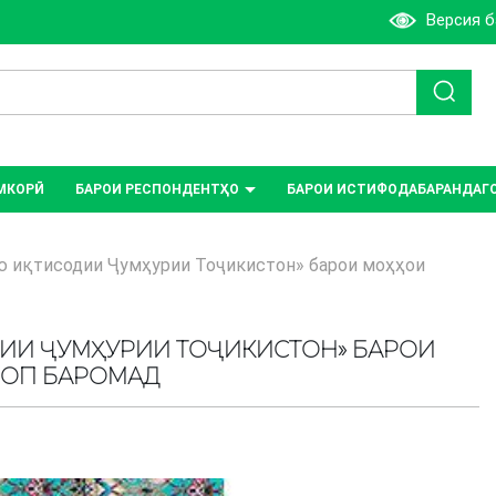
Версия 
МКОРӢ
БАРОИ РЕСПОНДЕНТҲО
БАРОИ ИСТИФОДАБАРАНДАГ
ю иқтисодии Ҷумҳурии Тоҷикистон» барои моҳҳои
ДИИ ҶУМҲУРИИ ТОҶИКИСТОН» БАРОИ
 ЧОП БАРОМАД