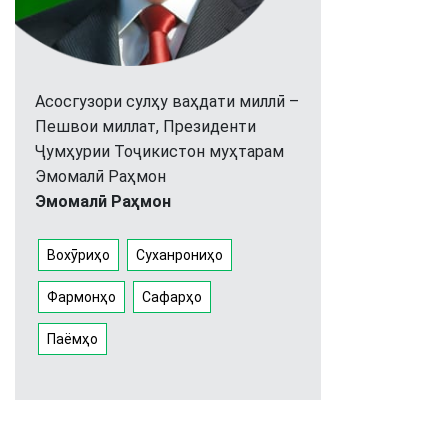
Асосгузори сулҳу ваҳдати миллӣ –
Пешвои миллат, Президенти
Ҷумҳурии Тоҷикистон муҳтарам
Эмомалӣ Раҳмон
Эмомалӣ Раҳмон
Вохӯриҳо
Суханрониҳо
Фармонҳо
Сафарҳо
Паёмҳо