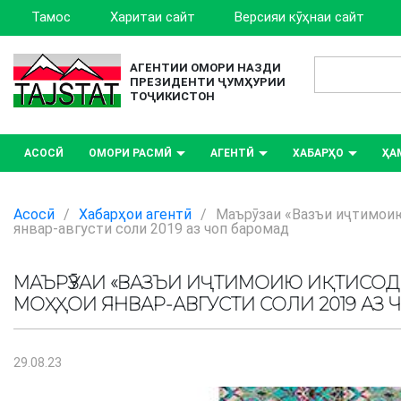
Тамос
Харитаи сайт
Версияи кӯҳнаи сайт
АГЕНТИИ ОМОРИ НАЗДИ
ПРЕЗИДЕНТИ ҶУМҲУРИИ
ТОҶИКИСТОН
АСОСӢ
ОМОРИ РАСМӢ
АГЕНТӢ
ХАБАРҲО
ҲА
Асосӣ
/
Хабарҳои агентӣ
/
Маърӯзаи «Вазъи иҷтимои
январ-августи соли 2019 аз чоп баромад
МАЪРӮЗАИ «ВАЗЪИ ИҶТИМОИЮ ИҚТИСО
МОҲҲОИ ЯНВАР-АВГУСТИ СОЛИ 2019 АЗ
29.08.23