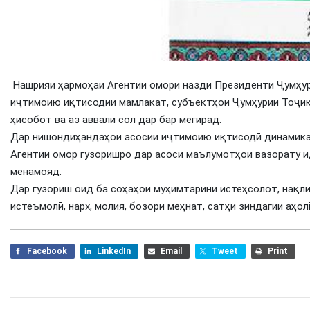
Нашрияи ҳармоҳаи Агентии омори назди Президенти Ҷумҳу
иҷтимоию иқтисодии мамлакат, субъектҳои Ҷумҳурии Тоҷик
ҳисобот ва аз аввали сол дар бар мегирад.
Дар нишондиҳандаҳои асосии иҷтимоию иқтисодӣ динамика 
Агентии омор гузоришро дар асоси маълумотҳои вазорату 
менамояд.
Дар гузориш оид ба соҳаҳои муҳимтарини истеҳсолот, нақли
истеъмолӣ, нарх, молия, бозори меҳнат, сатҳи зиндагии аҳо
Facebook
LinkedIn
Email
Tweet
Print