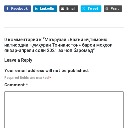
Facebook
LinkedIn
Email
Tweet
Print
0 комментария к “
Маърӯзаи «Вазъи иҷтимоию
иқтисодии Ҷумҳурии Тоҷикистон» барои моҳҳои
январ-апрели соли 2021 аз чоп баромад
”
Leave a Reply
Your email address will not be published.
Required fields are marked
*
Comment
*