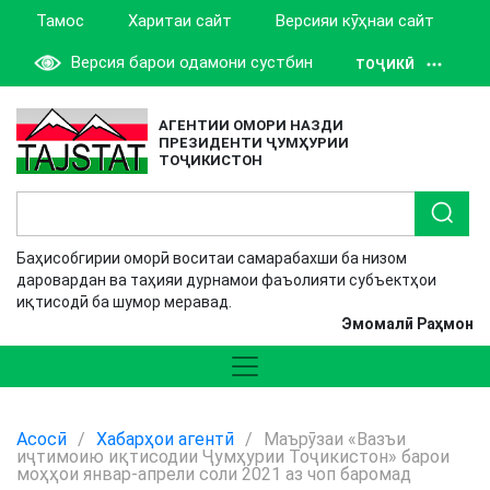
Тамос
Харитаи сайт
Версияи кӯҳнаи сайт
Версия барои одамони сустбин
ТОҶИКӢ
АГЕНТИИ ОМОРИ НАЗДИ
ПРЕЗИДЕНТИ ҶУМҲУРИИ
ТОҶИКИСТОН
Баҳисобгирии оморӣ воситаи самарабахши ба низом
даровардан ва таҳияи дурнамои фаъолияти субъектҳои
иқтисодӣ ба шумор меравад.
Эмомалӣ Раҳмон
Асосӣ
/
Хабарҳои агентӣ
/
Маърӯзаи «Вазъи
иҷтимоию иқтисодии Ҷумҳурии Тоҷикистон» барои
моҳҳои январ-апрели соли 2021 аз чоп баромад