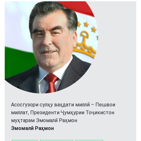
Асосгузори сулҳу ваҳдати миллӣ – Пешвои
миллат, Президенти Ҷумҳурии Тоҷикистон
муҳтарам Эмомалӣ Раҳмон
Эмомалӣ Раҳмон