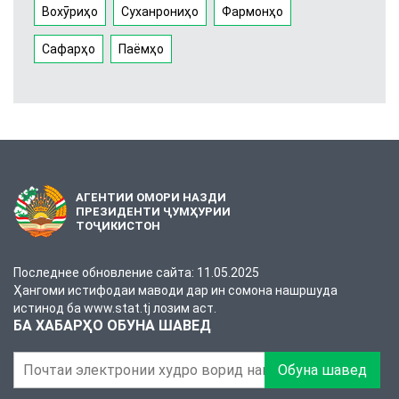
Вохӯриҳо
Суханрониҳо
Фармонҳо
Сафарҳо
Паёмҳо
АГЕНТИИ ОМОРИ НАЗДИ
ПРЕЗИДЕНТИ ҶУМҲУРИИ
ТОҶИКИСТОН
Последнее обновление сайта: 11.05.2025
Ҳангоми истифодаи маводи дар ин сомона нашршуда
истинод ба www.stat.tj лозим аст.
БА ХАБАРҲО ОБУНА ШАВЕД
Обуна шавед