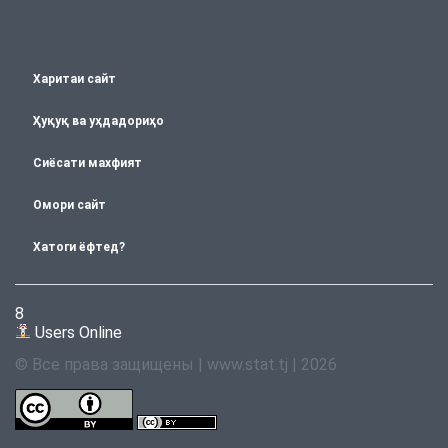
Харитаи сайт
Ҳуқуқ ва уҳдадориҳо
Сиёсати махфият
Омори сайт
Хатоги ёфтед?
8
Users Online
© Все права защищены | www.stat.tj | 2026