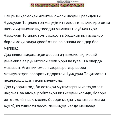
Нашрияи ҳармоҳаи Агентии омори назди Президенти
Ҷумҳурии Тоҷикистон маҷмӯи иттилооти таъҷилиро оиди
вазъи иҷтимоию иқтисодии мамлакат, субъектҳои
Ҷумҳурии Тоҷикистон, соҳаҳо ва бахшҳои иқтисодиро
барои моҳи охири ҳисобот ва аз аввали сол дар бар
мегирад.
Дар нишондиҳандаҳои асосии иҷтимоию иқтисодӣ
динамика аз рӯи моҳҳои соли ҷорӣ ва гузашта оварда
мешавад. Агентии омор гузоришро дар асоси
маълумотҳои вазорату идораҳои Ҷумҳурии Тоҷикистон
пешниҳодшуда, таҳия менамояд.
Дар гузориш оид ба соҳаҳои муҳимтарини истеҳсолот,
нақлиёт ва алоқа, робитаҳои иқтисодии хориҷӣ, бозори
истеъмолӣ, нарх, молия, бозори меҳнат, сатҳи зиндагии
аҳолӣ, иттилооти васеъ пешниҳод карда мешавад.