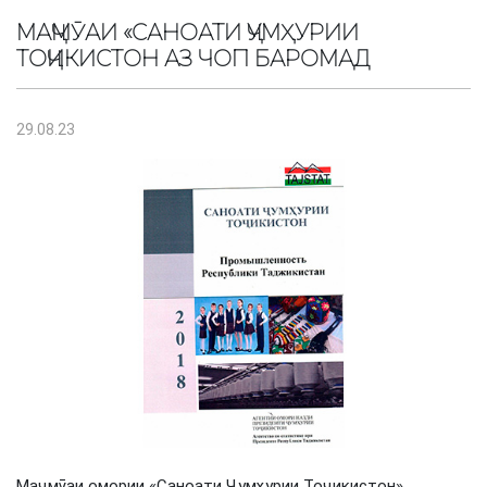
МАҶМӮАИ «САНОАТИ ҶУМҲУРИИ
ТОҶИКИСТОН АЗ ЧОП БАРОМАД
29.08.23
Маҷмӯаи омории «Саноати Ҷумҳурии Тоҷикистон»