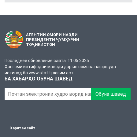
АГЕНТИИ ОМОРИ НАЗДИ
ПРЕЗИДЕНТИ ҶУМҲУРИИ
ТОҶИКИСТОН
Последнее обновление сайта: 11.05.2025
Ҳангоми истифодаи маводи дар ин сомона нашршуда
истинод ба www.stat.tj лозим аст.
БА ХАБАРҲО ОБУНА ШАВЕД
Обуна шавед
Харитаи сайт