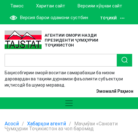
Тамос
Харитаи сайт
Версияи кӯҳнаи сайт
Версия барои одамони сустбин
ТОҶИКӢ
АГЕНТИИ ОМОРИ НАЗДИ
ПРЕЗИДЕНТИ ҶУМҲУРИИ
ТОҶИКИСТОН
Баҳисобгирии оморӣ воситаи самарабахши ба низом
даровардан ва таҳияи дурнамои фаъолияти субъектҳои
иқтисодӣ ба шумор меравад.
Эмомалӣ Раҳмон
Асосӣ
/
Хабарҳои агентӣ
/
Маҷмӯаи «Саноати
Ҷумҳурии Тоҷикистон аз чоп баромад