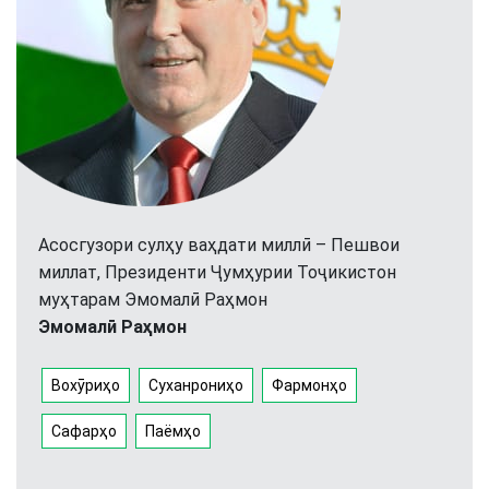
Асосгузори сулҳу ваҳдати миллӣ – Пешвои
миллат, Президенти Ҷумҳурии Тоҷикистон
муҳтарам Эмомалӣ Раҳмон
Эмомалӣ Раҳмон
Вохӯриҳо
Суханрониҳо
Фармонҳо
Сафарҳо
Паёмҳо