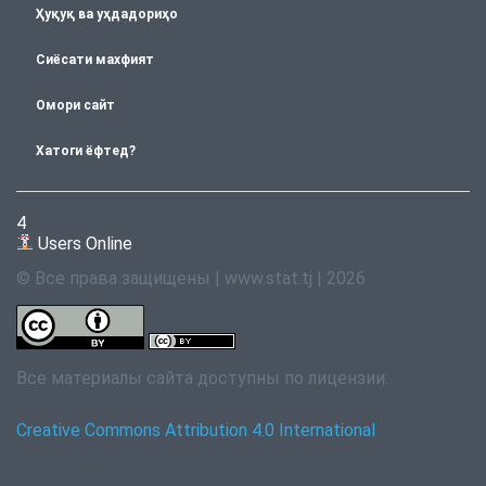
Ҳуқуқ ва уҳдадориҳо
Сиёсати махфият
Омори сайт
Хатоги ёфтед?
4
Users Online
© Все права защищены | www.stat.tj | 2026
Все материалы сайта доступны по лицензии:
Creative Commons Attribution 4.0 International