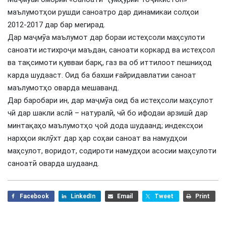
маълумотҳои рушди саноатро дар динамикаи солҳои
2012-2017 дар бар мегирад.
Дар маҷмӯа маълумот дар бораи истеҳсоли маҳсулоти
саноати истихроҷи маъдан, саноати коркард ва истеҳсол
ва тақсимоти қувваи барқ, газ ва об иттилоот пешниҳод
карда шудааст. Оид ба бахши ғайридавлатии саноат
маълумотҳо оварда мешаванд.
Дар баробари ин, дар маҷмӯа оид ба истеҳсоли маҳсулот
чӣ дар шакли аслӣ – натуралӣ, чӣ бо ифодаи арзишӣ дар
минтақаҳо маълумотҳо ҷой дода шудаанд; индексҳои
нархҳои яклӯхт дар ҳар соҳаи саноат ва намудҳои
маҳсулот, воридот, содироти намудҳои асосии маҳсулоти
саноатӣ оварда шудаанд.
Facebook
LinkedIn
Email
Tweet
Print