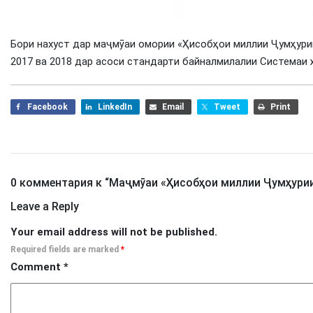
Бори нахуст дар маҷмӯаи омории «Ҳисобҳои миллии Ҷумҳур
2017 ва 2018 дар асоси стандарти байналмилалии Системаи 
Facebook
LinkedIn
Email
Tweet
Print
0 комментария к “
Маҷмӯаи «Ҳисобҳои миллии Ҷумҳурии
Leave a Reply
Your email address will not be published.
Required fields are marked
*
Comment
*