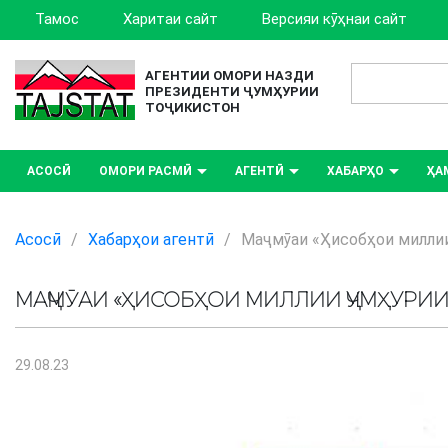
Тамос
Харитаи сайт
Версияи кӯҳнаи сайт
АГЕНТИИ ОМОРИ НАЗДИ
ПРЕЗИДЕНТИ ҶУМҲУРИИ
ТОҶИКИСТОН
АСОСӢ
ОМОРИ РАСМӢ
АГЕНТӢ
ХАБАРҲО
ҲА
Асосӣ
/
Хабарҳои агентӣ
/
Маҷмӯаи «Ҳисобҳои миллии
МАҶМӮАИ «ҲИСОБҲОИ МИЛЛИИ ҶУМҲУРИИ
29.08.23