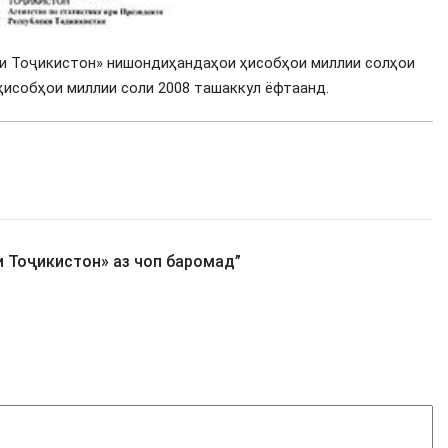
ии Тоҷикистон» нишондиҳандаҳои ҳисобҳои миллии солҳои
ҳисобҳои миллии соли 2008 ташаккул ёфтаанд.
 Тоҷикистон» аз чоп баромад
”