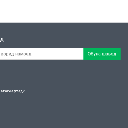
ЕД
Обуна шавед
Хатоги ёфтед?