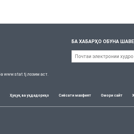
БА ХАБАРҲО ОБУНА ШАВ
 www.stat.tj лозим аст.
т
Ҳуқуқ ва уҳдадориҳо
Сиёсати махфият
Омори сайт