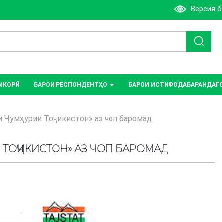
Версия 
МКОРӢ
БАРОИ РЕСПОНДЕНТҲО
БАРОИ ИСТИФОДАБАРАНДАГ
 Ҷумҳурии Тоҷикистон» аз чоп баромад
 ТОҶИКИСТОН» АЗ ЧОП БАРОМАД