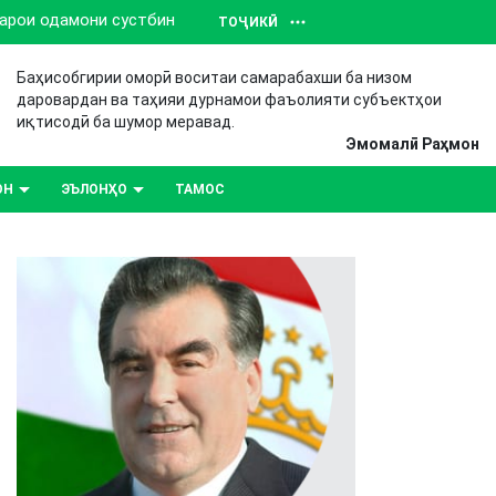
барои одамони сустбин
ТОҶИКӢ
Баҳисобгирии оморӣ воситаи самарабахши ба низом
даровардан ва таҳияи дурнамои фаъолияти субъектҳои
иқтисодӣ ба шумор меравад.
Эмомалӣ Раҳмон
ОН
ЭЪЛОНҲО
ТАМОС