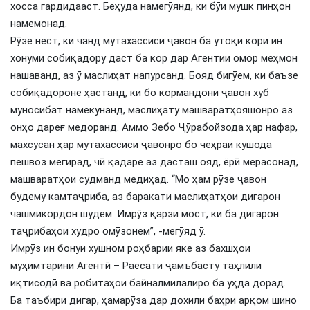
хосса гардидааст. Беҳуда намегӯянд, ки бӯи мушк пинҳон
намемонад.
Рӯзе нест, ки чанд мутахассиси ҷавон ба утоқи кори ин
хонуми собиқадору даст ба кор дар Агентии омор меҳмон
нашаванд, аз ӯ маслиҳат напурсанд. Бояд бигӯем, ки баъзе
собиқадороне ҳастанд, ки бо кормандони ҷавон хуб
муносибат намекунанд, маслиҳату машваратҳояшонро аз
онҳо дареғ медоранд. Аммо Зебо Ҷӯрабойзода ҳар нафар,
махсусан ҳар мутахассиси ҷавонро бо чеҳраи кушода
пешвоз мегирад, чӣ қадаре аз дасташ ояд, ёрӣ мерасонад,
машваратҳои судманд медиҳад. “Мо ҳам рӯзе ҷавон
будему камтаҷриба, аз баракати маслиҳатҳои дигарон
чашмикордон шудем. Имрӯз қарзи мост, ки ба дигарон
таҷрибаҳои худро омӯзонем”, -мегӯяд ӯ.
Имрӯз ин бонуи хушном роҳбарии яке аз бахшҳои
муҳимтарини Агентӣ – Раёсати ҷамъбасту таҳлили
иқтисодӣ ва робитаҳои байналмилалиро ба уҳда дорад.
Ба таъбири дигар, ҳамарӯза дар дохили баҳри арқом шино