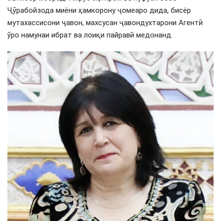
Ҷӯрабойзода миёни ҳамкорону ҷомеаро дида, бисёр
мутахассисони ҷавон, махсусан ҷавондухтарони Агентӣ
ӯро намунаи ибрат ва лоиқи пайравӣ медонанд.