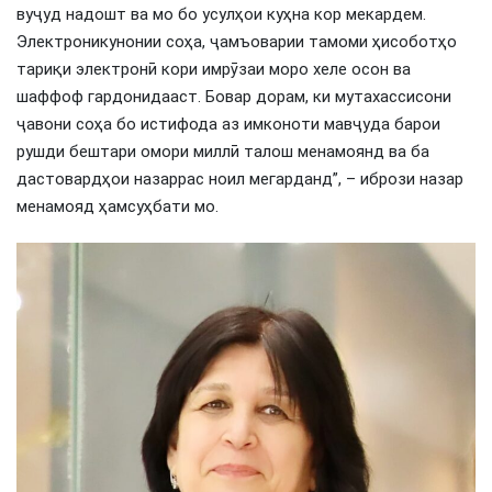
вуҷуд надошт ва мо бо усулҳои куҳна кор мекардем.
Электроникунонии соҳа, ҷамъоварии тамоми ҳисоботҳо
тариқи электронӣ кори имрӯзаи моро хеле осон ва
шаффоф гардонидааст. Бовар дорам, ки мутахассисони
ҷавони соҳа бо истифода аз имконоти мавҷуда барои
рушди бештари омори миллӣ талош менамоянд ва ба
дастовардҳои назаррас ноил мегарданд”, – ибрози назар
менамояд ҳамсуҳбати мо.