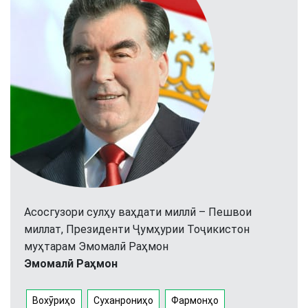
Асосгузори сулҳу ваҳдати миллӣ – Пешвои
миллат, Президенти Ҷумҳурии Тоҷикистон
муҳтарам Эмомалӣ Раҳмон
Эмомалӣ Раҳмон
Вохӯриҳо
Суханрониҳо
Фармонҳо