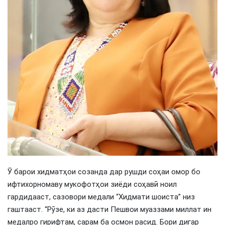
Ӯ барои хидматҳои созанда дар рушди соҳаи омор бо
ифтихорномаву мукофотҳои зиёди соҳавӣ ноил
гардидааст, сазовори медали “Хидмати шоиста” низ
гаштааст. “Рӯзе, ки аз дасти Пешвои муаззами миллат ин
медалро гирифтам, сарам ба осмон расид. Бори дигар