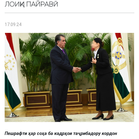
ЛОИҚИ ПАЙРАВӢ
17.09.24
Пешрафти ҳар соҳа ба кадрҳои таҷрибадору кордон