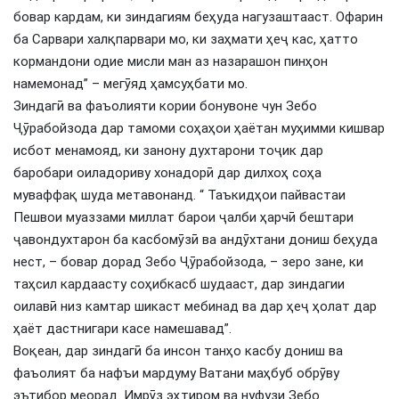
бовар кардам, ки зиндагиям беҳуда нагузаштааст. Офарин
ба Сарвари халқпарвари мо, ки заҳмати ҳеҷ кас, ҳатто
кормандони одие мисли ман аз назарашон пинҳон
намемонад” – мегӯяд ҳамсуҳбати мо.
Зиндагӣ ва фаъолияти кории бонувоне чун Зебо
Ҷӯрабойзода дар тамоми соҳаҳои ҳаётан муҳимми кишвар
исбот менамояд, ки занону духтарони тоҷик дар
баробари оиладориву хонадорӣ дар дилхоҳ соҳа
муваффақ шуда метавонанд. “ Таъкидҳои пайвастаи
Пешвои муаззами миллат барои ҷалби ҳарчӣ бештари
ҷавондухтарон ба касбомӯзӣ ва андӯхтани дониш беҳуда
нест, – бовар дорад Зебо Ҷӯрабойзода, – зеро зане, ки
таҳсил кардаасту соҳибкасб шудааст, дар зиндагии
оилавӣ низ камтар шикаст мебинад ва дар ҳеҷ ҳолат дар
ҳаёт дастнигари касе намешавад”.
Воқеан, дар зиндагӣ ба инсон танҳо касбу дониш ва
фаъолият ба нафъи мардуму Ватани маҳбуб обрӯву
эътибор меорад. Имрӯз эҳтиром ва нуфузи Зебо