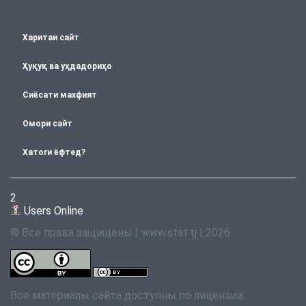
Харитаи сайт
Ҳуқуқ ва уҳдадориҳо
Сиёсати махфият
Омори сайт
Хатоги ёфтед?
2
Users Online
© Все права защищены | www.stat.tj | 2026
Все материалы сайта доступны по лицензии: