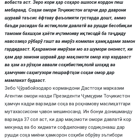
вобаста аст. Зеро кори ҳар соҳаро ашхоси кордон пеш
мебаранд. Соҳаи омори Тоҷикистон агарчи дар даврони
шуравӣ таъсис ёфтаву фаъолияти густарда дошт, аммо
баъди расидан ба истиқлоли давлатӣ ва рушди бесобиқаи
тамоми бахшҳои ҳаёти иҷтимоиву иқтисодӣ ба таҷдиду
навсозиҳо рӯбарӯ гашт ва имрӯз комилан ҳамқадами замон
гардидааст. Қаҳрамони имрӯзаи мо аз шумори ононест, ки
ҳам дар замони шуравӣ дар мақомоти омор кор кардааст
ва ҳам аз рӯзҳои аввали соҳибистиқлолӣ шоҳид ва
ҳамчунин саҳмгузори пешрафтҳои соҳаи омор дар
мамлакат будааст.
Зебо Ҷӯрабойзодаро кормандони Дастгоҳи марказии
Агентии омори назди Президенти Ҷумҳурии Тоҷикистон
ҳамчун кадри варзидаи соҳа ва роҳнамову маслиҳатгари
мутахассисони ҷавон мешиносанд. Ин бонуи донишманду
варзида 37 сол аст, ки дар мақомоти омори давлатӣ кор
мекунад ва бо хидмати софдилонаву содиқонааш дар
рушди соҳа миёни ҳамкорон соҳиби обрӯву эътибори