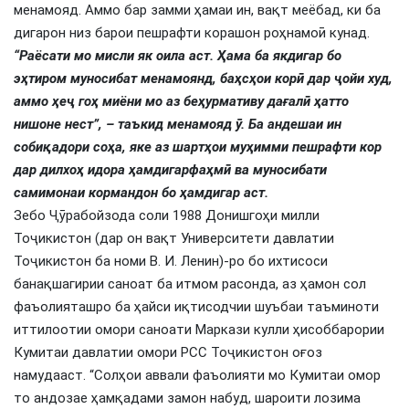
менамояд. Аммо бар замми ҳамаи ин, вақт меёбад, ки ба
дигарон низ барои пешрафти корашон роҳнамоӣ кунад.
“Раёсати мо мисли як оила аст. Ҳама ба якдигар бо
эҳтиром муносибат менамоянд, баҳсҳои корӣ дар ҷойи худ,
аммо ҳеҷ гоҳ миёни мо аз беҳурмативу дағалӣ ҳатто
нишоне нест”, – таъкид менамояд ӯ. Ба андешаи ин
собиқадори соҳа, яке аз шартҳои муҳимми пешрафти кор
дар дилхоҳ идора ҳамдигарфаҳмӣ ва муносибати
самимонаи кормандон бо ҳамдигар аст.
Зебо Ҷӯрабойзода соли 1988 Донишгоҳи милли
Тоҷикистон (дар он вақт Университети давлатии
Тоҷикистон ба номи В. И. Ленин)-ро бо ихтисоси
банақшагирии саноат ба итмом расонда, аз ҳамон сол
фаъолияташро ба ҳайси иқтисодчии шуъбаи таъминоти
иттилоотии омори саноати Маркази кулли ҳисоббарории
Кумитаи давлатии омори РСС Тоҷикистон оғоз
намудааст. “Солҳои аввали фаъолияти мо Кумитаи омор
то андозае ҳамқадами замон набуд, шароити лозима