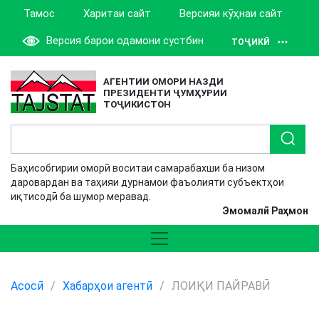
Тамос
Харитаи сайт
Версияи кӯҳнаи сайт
Версия барои одамони сустбин
ТОҶИКӢ
АГЕНТИИ ОМОРИ НАЗДИ
ПРЕЗИДЕНТИ ҶУМҲУРИИ
ТОҶИКИСТОН
Баҳисобгирии оморӣ воситаи самарабахши ба низом
даровардан ва таҳияи дурнамои фаъолияти субъектҳои
иқтисодӣ ба шумор меравад.
Эмомалӣ Раҳмон
Асосӣ
/
Хабарҳои агентӣ
/
ЛОИҚИ ПАЙРАВӢ