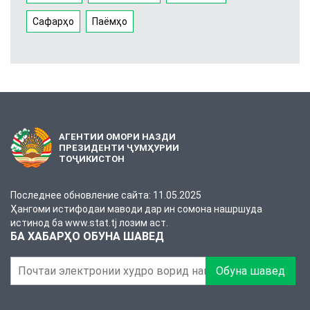
Сафарҳо
Паёмҳо
АГЕНТИИ ОМОРИ НАЗДИ
ПРЕЗИДЕНТИ ҶУМҲУРИИ
ТОҶИКИСТОН
Последнее обновление сайта: 11.05.2025
Ҳангоми истифодаи маводи дар ин сомона нашршуда
истинод ба www.stat.tj лозим аст.
БА ХАБАРҲО ОБУНА ШАВЕД
Обуна шавед