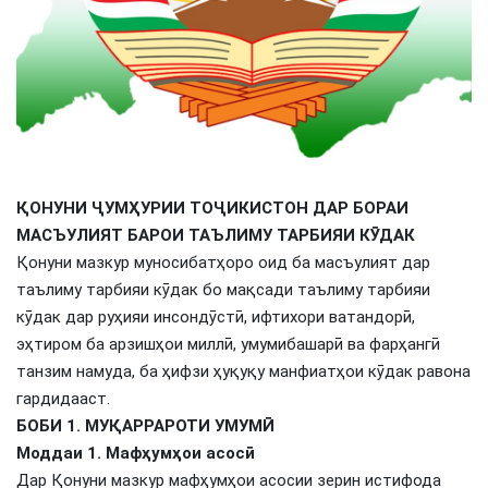
ҚОНУНИ ҶУМҲУРИИ ТОҶИКИСТОН ДАР БОРАИ
МАСЪУЛИЯТ БАРОИ ТАЪЛИМУ ТАРБИЯИ КӮДАК
Қонуни мазкур муносибатҳоро оид ба масъулият дар
таълиму тарбияи кӯдак бо мақсади таълиму тарбияи
кӯдак дар руҳияи инсондӯстӣ, ифтихори ватандорӣ,
эҳтиром ба арзишҳои миллӣ, умумибашарӣ ва фарҳангӣ
танзим намуда, ба ҳифзи ҳуқуқу манфиатҳои кӯдак равона
гардидааст.
БОБИ 1. МУҚАРРАРОТИ УМУМӢ
Моддаи 1. Мафҳумҳои асосӣ
Дар Қонуни мазкур мафҳумҳои асосии зерин истифода