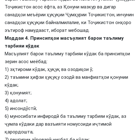
Тоҷикистон асос ёфта, аз Қонуни мазкур ва дигар
санадҳои меъёрии ҳуқуқии Ҷумҳурии Тоҷикистон, инчунин
санадҳои ҳуқуқии байналмилалие, ки Тоҷикистон онҳоро
эътироф намудааст, иборат мебошад.
Моддаи 4. Принсипҳои масъулият барои таълиму
тарбияи кӯдак
Масъулият барои таълиму тарбияи кӯдак ба принсипҳои
зерин асос меёбад:
1) эҳтироми кӯдак, ҳуқуқ ва озодиҳои ӯ;
2) таъмини ҳифзи ҳуқуқу озодӣ ва манфиатҳои қонунии
кӯдак;
3) қонуният;
4) адолат;
5) инсондӯстӣ;
6) муносибати инфиродӣ ба таълиму тарбияи кӯдак, аз
ҷумла кӯдаки дар вазъияти номусоиди иҷтимоӣ
қарордошта;
7) пешгирии зӯроварӣ нисбат ба кӯдак;