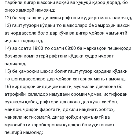
тарбияи дигар шахсони воқеӣ ва ҳуқуқӣ қарор дорад, бо
онҳо ҳамкорӣ намоянд;
12) ба марказҳои дилхушӣ рафтани кӯдакро манъ намоянд;
13) гаштугузори кӯдаки то шашсоларо бе ҳамроҳии шахси
аз чордаҳсола боло дар кӯча ва дигар ҷойҳои ҷамъиятӣ
иҷозат надиҳанд;
14) аз соати 18:00 то соати 08:00 ба марказҳои пешниҳоди
бозиҳои компютерӣ рафтани кӯдаки худро иҷозат
надиҳанд;
15) бе ҳамроҳии шахси болиғ гаштугузор кардани кӯдаки
то шонздаҳсоларо дар ҷойҳои хатарнок манъ намоянд;
16) кирдорҳои зиддиҷамъиятӣ, муомилаи дағалона бо
атрофиён, халалдор намудани оромии ҷомеа, истифодаи
суханҳои қабеҳ, рафтори дағалона дар кӯча, хиёбон,
майдон, ҷойҳои фароғатӣ, дохили нақлиёт, хобгоҳ,
манзили истиқоматӣ, дигар ҷойҳои ҷамъиятӣ ва
муносибати харобкоронаи кӯдакро ба муҳити зист
пешгирӣ намоянд;