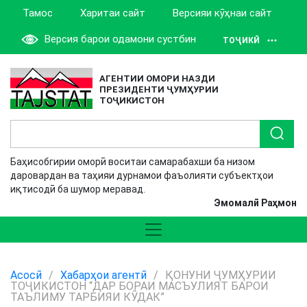
Тамос
Харитаи сайт
Версияи кӯҳнаи сайт
Версия барои одамони сустбин
ТОҶИКӢ
АГЕНТИИ ОМОРИ НАЗДИ
ПРЕЗИДЕНТИ ҶУМҲУРИИ
ТОҶИКИСТОН
Баҳисобгирии оморӣ воситаи самарабахши ба низом
даровардан ва таҳияи дурнамои фаъолияти субъектҳои
иқтисодӣ ба шумор меравад.
Эмомалӣ Раҳмон
Асосӣ
/
Хабарҳои агентӣ
/
ҚОНУНИ ҶУМҲУРИИ
ТОҶИКИСТОН “ДАР БОРАИ МАСЪУЛИЯТ БАРОИ
ТАЪЛИМУ ТАРБИЯИ КӮДАК”