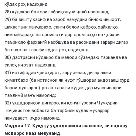
кӯдак роҳ надиҳанд;
28) кӯдакро ба кори ғайриқонунӣ ҷалб насозанд;
29) ба зишту касиф ва хароб намудани биною иншоот,
шикастани панҷараҳо, санги болои қабрҳо, ҳайкалҳо,
нимпайкараҳо ва ороишоти дар оромгоҳҳо ва ҷойҳои
таърихию фарҳангӣ насбшуда ва расондани зарари дигар
ба онҳо аз тарафи кӯдак роҳ надиҳанд;
30) дастрасии кӯдакро ба маводи сӯзандаю тарканда ва
силоҳ иҷозат надиҳанд;
31) истифодаи ҷавоҳирот, зару зевар, дигар ашёи
қиматбаҳо (ба истиснои як ҷуфт гӯшвораи андозааш хурд
барои духтарон)-ро аз тарафи кӯдак дар муассисаҳои
таълимӣ манъ намоянд;
32) уҳдадориҳои дигарро, ки қонунгузории Ҷумҳурии
Тоҷикистон вобаста ба тарбияи кӯдак муқаррар
намудааст, иҷро намоянд.
Моддаи 17. Ҳуқуқу уҳдадориҳои шахсоне, ки падару
модарро иваз мекунанд