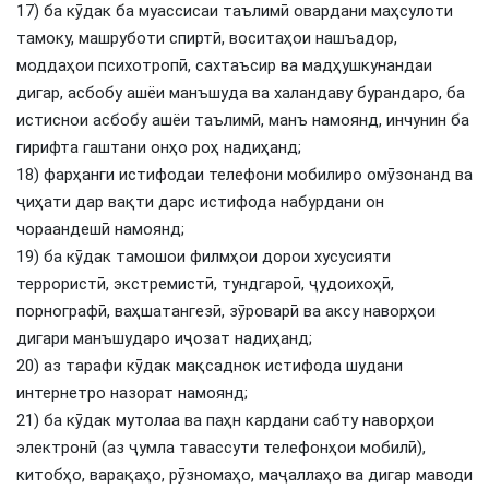
17) ба кӯдак ба муассисаи таълимӣ овардани маҳсулоти
тамоку, машруботи спиртӣ, воситаҳои нашъадор,
моддаҳои психотропӣ, сахтаъсир ва мадҳушкунандаи
дигар, асбобу ашёи манъшуда ва халандаву бурандаро, ба
истиснои асбобу ашёи таълимӣ, манъ намоянд, инчунин ба
гирифта гаштани онҳо роҳ надиҳанд;
18) фарҳанги истифодаи телефони мобилиро омӯзонанд ва
ҷиҳати дар вақти дарс истифода набурдани он
чораандешӣ намоянд;
19) ба кӯдак тамошои филмҳои дорои хусусияти
террористӣ, экстремистӣ, тундгароӣ, ҷудоихоҳӣ,
порнографӣ, ваҳшатангезӣ, зӯроварӣ ва аксу наворҳои
дигари манъшударо иҷозат надиҳанд;
20) аз тарафи кӯдак мақсаднок истифода шудани
интернетро назорат намоянд;
21) ба кӯдак мутолаа ва паҳн кардани сабту наворҳои
электронӣ (аз ҷумла тавассути телефонҳои мобилӣ),
китобҳо, варақаҳо, рӯзномаҳо, маҷаллаҳо ва дигар маводи