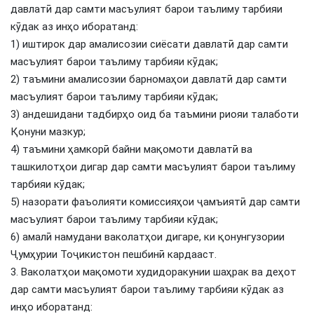
давлатӣ дар самти масъулият барои таълиму тарбияи
кӯдак аз инҳо иборатанд:
1) иштирок дар амалисозии сиёсати давлатӣ дар самти
масъулият барои таълиму тарбияи кӯдак;
2) таъмини амалисозии барномаҳои давлатӣ дар самти
масъулият барои таълиму тарбияи кӯдак;
3) андешидани тадбирҳо оид ба таъмини риояи талаботи
Қонуни мазкур;
4) таъмини ҳамкорӣ байни мақомоти давлатӣ ва
ташкилотҳои дигар дар самти масъулият барои таълиму
тарбияи кӯдак;
5) назорати фаъолияти комиссияҳои ҷамъиятӣ дар самти
масъулият барои таълиму тарбияи кӯдак;
6) амалӣ намудани ваколатҳои дигаре, ки қонунгузории
Ҷумҳурии Тоҷикистон пешбинӣ кардааст.
3. Ваколатҳои мақомоти худидоракунии шаҳрак ва деҳот
дар самти масъулият барои таълиму тарбияи кӯдак аз
инҳо иборатанд: