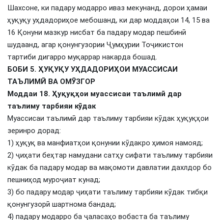
Шахсоне, ки падару модарро иваз мекунанд, дорои ҳамаи
ҳуқуқу уҳдадориҳое мебошанд, ки дар моддаҳои 14, 15 ва
16 Қонуни мазкур нисбат ба падару модар пешбинӣ
шудаанд, агар қонунгузории Ҷумҳурии Тоҷикистон
тартиби дигарро муқаррар накарда бошад.
БОБИ 5. ҲУҚУҚУ УҲДАДОРИҲОИ МУАССИСАИ
ТАЪЛИМӢ ВА ОМӮЗГОР
Моддаи 18. Ҳуқуқҳои муассисаи таълимӣ дар
таълиму тарбияи кӯдак
Муассисаи таълимӣ дар таълиму тарбияи кӯдак ҳуқуқҳои
зеринро дорад:
1) ҳуқуқ ва манфиатҳои қонунии кӯдакро ҳимоя намояд;
2) ҷиҳати беҳтар намудани сатҳу сифати таълиму тарбияи
кӯдак ба падару модар ва мақомоти давлатии дахлдор бо
пешниҳод муроҷиат кунад;
3) бо падару модар ҷиҳати таълиму тарбияи кӯдак тибқи
қонунгузорӣ шартнома бандад;
4) падару модарро ба ҷаласаҳо вобаста ба таълиму