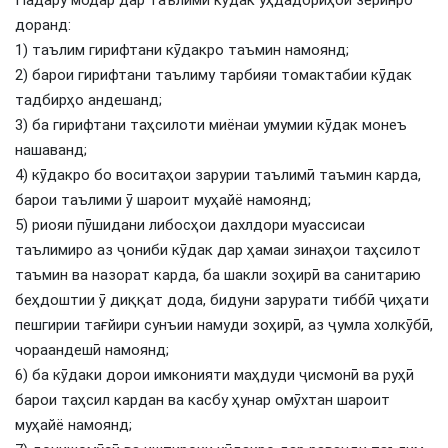
Падару модар дар таълими кӯдак уҳдадориҳои зеринро
доранд:
1) таълим гирифтани кӯдакро таъмин намоянд;
2) барои гирифтани таълиму тарбияи томактабии кӯдак
тадбирҳо андешанд;
3) ба гирифтани таҳсилоти миёнаи умумии кӯдак монеъ
нашаванд;
4) кӯдакро бо воситаҳои зарурии таълимӣ таъмин карда,
барои таълими ӯ шароит муҳайё намоянд;
5) риояи пӯшидани либосҳои дахлдори муассисаи
таълимиро аз ҷониби кӯдак дар ҳамаи зинаҳои таҳсилот
таъмин ва назорат карда, ба шакли зоҳирӣ ва санитарию
беҳдоштии ӯ диққат дода, бидуни зарурати тиббӣ ҷиҳати
пешгирии тағйири сунъии намуди зоҳирӣ, аз ҷумла холкӯбӣ,
чораандешӣ намоянд;
6) ба кӯдаки дорои имконияти маҳдуди ҷисмонӣ ва руҳӣ
барои таҳсил кардан ва касбу ҳунар омӯхтан шароит
муҳайё намоянд;