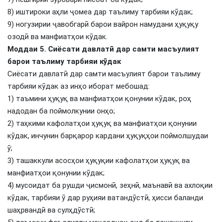
8) иштироки аҳли ҷомеа дар таълиму тарбияи кӯдак;
9) ногузирии ҷавобгарӣ барои вайрон намудани ҳуқуқу
озодӣ ва манфиатҳои кӯдак.
Моддаи 5. Сиёсати давлатӣ дар самти масъулият
барои таълиму тарбияи кӯдак
Сиёсати давлатӣ дар самти масъулият барои таълиму
тарбияи кӯдак аз инҳо иборат мебошад:
1) таъмини ҳуқуқ ва манфиатҳои қонунии кӯдак, роҳ
надодан ба поймолкунии онҳо;
2) таҳкими кафолатҳои ҳуқуқ ва манфиатҳои қонунии
кӯдак, инчунин барқарор кардани ҳуқуқҳои поймолшудаи
ӯ;
3) ташаккули асосҳои ҳуқуқии кафолатҳои ҳуқуқ ва
манфиатҳои қонунии кӯдак;
4) мусоидат ба рушди ҷисмонӣ, зеҳнӣ, маънавӣ ва ахлоқии
кӯдак, тарбияи ӯ дар руҳияи ватандӯстӣ, ҳисси баланди
шаҳрвандӣ ва сулҳдӯстӣ;