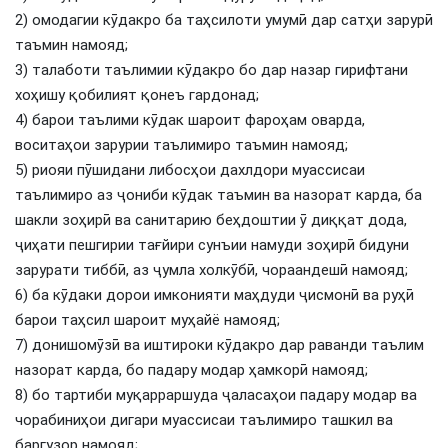
2) омодагии кӯдакро ба таҳсилоти умумӣ дар сатҳи зарурӣ
таъмин намояд;
3) талаботи таълимии кӯдакро бо дар назар гирифтани
хоҳишу қобилият қонеъ гардонад;
4) барои таълими кӯдак шароит фароҳам оварда,
воситаҳои зарурии таълимиро таъмин намояд;
5) риояи пӯшидани либосҳои дахлдори муассисаи
таълимиро аз ҷониби кӯдак таъмин ва назорат карда, ба
шакли зоҳирӣ ва санитарию беҳдоштии ӯ диққат дода,
ҷиҳати пешгирии тағйири сунъии намуди зоҳирӣ бидуни
зарурати тиббӣ, аз ҷумла холкӯбӣ, чораандешӣ намояд;
6) ба кӯдаки дорои имконияти маҳдуди ҷисмонӣ ва руҳӣ
барои таҳсил шароит муҳайё намояд;
7) донишомӯзӣ ва иштироки кӯдакро дар раванди таълим
назорат карда, бо падару модар ҳамкорӣ намояд;
8) бо тартиби муқарраршуда ҷаласаҳои падару модар ва
чорабиниҳои дигари муассисаи таълимиро ташкил ва
баргузор намояд;