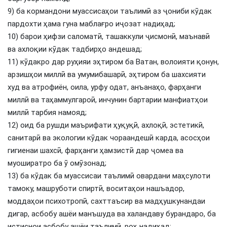
9) ба кормандони муассисаҳои таълимӣ аз ҷониби кӯдак
пардохти ҳама гуна маблағро иҷозат надиҳад;
10) барои ҳифзи саломатӣ, ташаккули ҷисмонӣ, маънавӣ
ва ахлоқии кӯдак тадбирҳо андешад;
11) кӯдакро дар руҳияи эҳтиром ба Ватан, волоияти қонун,
арзишҳои миллӣ ва умумибашарӣ, эҳтиром ба шахсияти
худ ва атрофиён, оила, урфу одат, анъанаҳо, фарҳанги
миллӣ ва таҳаммулгароӣ, инчунин бартарии манфиатҳои
миллӣ тарбия намояд;
12) оид ба рушди маърифати ҳуқуқӣ, ахлоқӣ, эстетикӣ,
санитарӣ ва экологии кӯдак чораандешӣ карда, асосҳои
гигиенаи шахсӣ, фарҳанги ҳамзистӣ дар ҷомеа ва
муоширатро ба ӯ омӯзонад;
13) ба кӯдак ба муассисаи таълимӣ овардани маҳсулоти
тамоку, машруботи спиртӣ, воситаҳои нашъадор,
моддаҳои психотропӣ, сахттаъсир ва мадҳушкунандаи
дигар, асбобу ашёи манъшуда ва халандаву бурандаро, ба
истиснои асбобу ашёи таълимӣ, роҳ надиҳад;