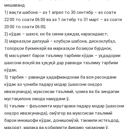
мешаванд:
1) вақти шабона – аз 1 апрел то 30 сентябр – аз соати
22:00 то соати 06:00 ва аз 1 октябр то 31 март – аз соати
20:00 то соати 06:00;
2) кӯдак – шахсе, ки ба синни ҳаждаҳ нарасидааст;
3) марказҳои дилхушӣ – клубҳои шабона, дискоклубҳо,
толорҳои букмекерӣ ва марказҳои бозиҳои бурднок;
4) масъулият барои таълиму тарбияи кӯдак – уҳдадории
шахсони воқеӣ ва ҳуқуқӣ дар раванди таълиму тарбияи
кӯдак;
5) тарбия – раванди ҳадафмандонаи ба воя расондани
кӯдак аз ҷониби падару модар (шахсони онҳоро
ивазкунанда), муассисаи таълимӣ, ҷомеа ва ба зиндагии
мустақилона омода намудани ӯ;
6) таълим – фаъолияти муштараки падару модар (шахсони
онҳоро ивазкунанда), омӯзгор ва муассисаи таълимӣ
барои инкишофи кӯдак, донишомӯзӣ, такмили истеъдод,
маҳорат, малака ва қобилияти фикрию ҷисмонии ӯ;