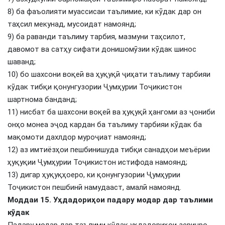
8) ба фаъолияти муассисаи таълимие, ки кӯдак дар он
таҳсил мекунад, мусоидат намоянд;
9) ба раванди таълиму тарбия, мазмуни таҳсилот,
давомот ва сатҳу сифати донишомӯзии кӯдак шинос
шаванд;
10) бо шахсони воқеӣ ва ҳуқуқӣ ҷиҳати таълиму тарбияи
кӯдак тибқи қонунгузории Ҷумҳурии Тоҷикистон
шартнома банданд;
11) нисбат ба шахсони воқеӣ ва ҳуқуқӣ ҳангоми аз ҷониби
онҳо монеа эҷод кардан ба таълиму тарбияи кӯдак ба
мақомоти дахлдор муроҷиат намоянд;
12) аз имтиёзҳои пешбинишуда тибқи санадҳои меъёрии
ҳуқуқии Ҷумҳурии Тоҷикистон истифода намоянд;
13) дигар ҳуқуқҳоеро, ки қонунгузории Ҷумҳурии
Тоҷикистон пешбинӣ намудааст, амалӣ намоянд.
Моддаи 15. Уҳдадориҳои падару модар дар таълими
кӯдак