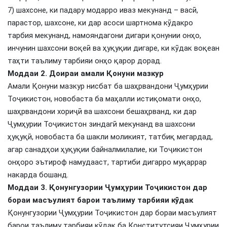
7) шахсоне, ки падару модарро иваз мекунанд – васӣ,
парастор, шахсоне, ки дар асоси шартнома кӯдакро
тарбия мекунанд, намояндагони дигари қонунии онҳо,
инчунин шахсони воқеӣ ва ҳуқуқии дигаре, ки кӯдак воқеан
таҳти таълиму тарбияи онҳо қарор дорад.
Моддаи 2. Доираи амали Қонуни мазкур
Амали Қонуни мазкур нисбат ба шаҳрвандони Ҷумҳурии
Тоҷикистон, новобаста ба маҳалли истиқомати онҳо,
шаҳрвандони хориҷӣ ва шахсони бешаҳрванд, ки дар
Ҷумҳурии Тоҷикистон зиндагӣ мекунанд ва шахсони
ҳуқуқӣ, новобаста ба шакли моликият, татбиқ мегардад,
агар санадҳои ҳуқуқии байналмилалие, ки Тоҷикистон
онҳоро эътироф намудааст, тартиби дигарро муқаррар
накарда бошанд.
Моддаи 3. Қонунгузории Ҷумҳурии Тоҷикистон дар
бораи масъулият барои таълиму тарбияи кӯдак
Қонунгузории Ҷумҳурии Тоҷикистон дар бораи масъулият
барои таълиму тарбияи кӯдак ба Конститутсияи Ҷумҳурии