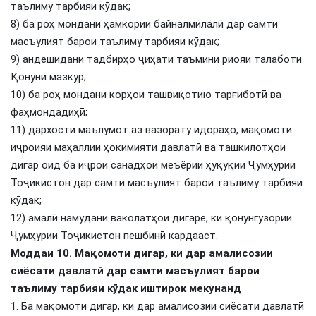
таълиму тарбияи кӯдак;
8) ба роҳ мондани ҳамкории байналмилалӣ дар самти
масъулият барои таълиму тарбияи кӯдак;
9) андешидани тадбирҳо ҷиҳати таъмини риояи талаботи
Қонуни мазкур;
10) ба роҳ мондани корҳои ташвиқотию тарғиботӣ ва
фаҳмондадиҳӣ;
11) дархости маълумот аз вазорату идораҳо, мақомоти
иҷроияи маҳаллии ҳокимияти давлатӣ ва ташкилотҳои
дигар оид ба иҷрои санадҳои меъёрии ҳуқуқии Ҷумҳурии
Тоҷикистон дар самти масъулият барои таълиму тарбияи
кӯдак;
12) амалӣ намудани ваколатҳои дигаре, ки қонунгузории
Ҷумҳурии Тоҷикистон пешбинӣ кардааст.
Моддаи 10. Мақомоти дигар, ки дар амалисозии
сиёсати давлатӣ дар самти масъулият барои
таълиму тарбияи кӯдак иштирок мекунанд
1. Ба мақомоти дигар, ки дар амалисозии сиёсати давлатӣ