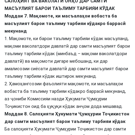
САЛОҲИЯТ ВА ВАКОЛАТИ ОНҲО ДАР САМТИ
МАСЪУЛИЯТ БАРОИ ТАЪЛИМУ ТАРБИЯИ КӮДАК
Моддаи 7. Мақомоте, ки масъалаҳои вобаста ба
масъулият барои таълиму тарбияи кӯдакро баррасӣ
мекунанд
1. Мақомоте, ки барои таълиму тарбияи кӯдак масъуланд,
мақоми ваколатдори давлатӣ дар самти масъулият барои
таълиму тарбияи кӯдак (минбаъд – мақоми ваколатдори
давлатӣ) ва мақомоти дигаре мебошанд, ки дар
амалисозии сиёсати давлатӣ дар самти масъулият барои
таълиму тарбияи кӯдак иштирок мекунанд.
2. Ҳамоҳангсозии фаъолияти мақомоте, ки масъалаҳои
вобаста ба таълиму тарбияи кӯдакро баррасӣ мекунанд,
аз ҷониби Комиссияи назди Ҳукумати Ҷумҳурии
Тоҷикистон оид ба ҳуқуқи кӯдак анҷом дода мешавад.
Моддаи 8. Салоҳияти Ҳукумати Ҷумҳурии Тоҷикистон
дар самти масъулият барои таълиму тарбияи кӯдак
Ба салоҳияти Ҳукумати Ҷумҳурии Тоҷикистон дар самти