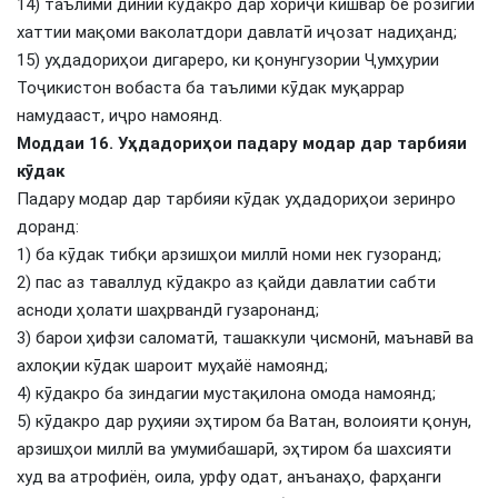
14) таълими динии кӯдакро дар хориҷи кишвар бе розигии
хаттии мақоми ваколатдори давлатӣ иҷозат надиҳанд;
15) уҳдадориҳои дигареро, ки қонунгузории Ҷумҳурии
Тоҷикистон вобаста ба таълими кӯдак муқаррар
намудааст, иҷро намоянд.
Моддаи 16. Уҳдадориҳои падару модар дар тарбияи
кӯдак
Падару модар дар тарбияи кӯдак уҳдадориҳои зеринро
доранд:
1) ба кӯдак тибқи арзишҳои миллӣ номи нек гузоранд;
2) пас аз таваллуд кӯдакро аз қайди давлатии сабти
асноди ҳолати шаҳрвандӣ гузаронанд;
3) барои ҳифзи саломатӣ, ташаккули ҷисмонӣ, маънавӣ ва
ахлоқии кӯдак шароит муҳайё намоянд;
4) кӯдакро ба зиндагии мустақилона омода намоянд;
5) кӯдакро дар руҳияи эҳтиром ба Ватан, волоияти қонун,
арзишҳои миллӣ ва умумибашарӣ, эҳтиром ба шахсияти
худ ва атрофиён, оила, урфу одат, анъанаҳо, фарҳанги