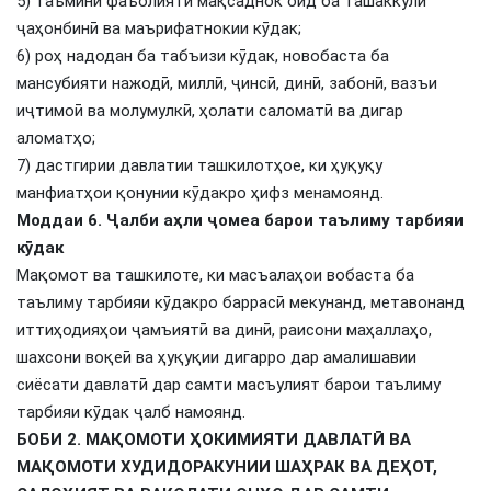
5) таъмини фаъолияти мақсаднок оид ба ташаккули
ҷаҳонбинӣ ва маърифатнокии кӯдак;
6) роҳ надодан ба табъизи кӯдак, новобаста ба
мансубияти нажодӣ, миллӣ, ҷинсӣ, динӣ, забонӣ, вазъи
иҷтимоӣ ва молумулкӣ, ҳолати саломатӣ ва дигар
аломатҳо;
7) дастгирии давлатии ташкилотҳое, ки ҳуқуқу
манфиатҳои қонунии кӯдакро ҳифз менамоянд.
Моддаи 6. Ҷалби аҳли ҷомеа барои таълиму тарбияи
кӯдак
Мақомот ва ташкилоте, ки масъалаҳои вобаста ба
таълиму тарбияи кӯдакро баррасӣ мекунанд, метавонанд
иттиҳодияҳои ҷамъиятӣ ва динӣ, раисони маҳаллаҳо,
шахсони воқеӣ ва ҳуқуқии дигарро дар амалишавии
сиёсати давлатӣ дар самти масъулият барои таълиму
тарбияи кӯдак ҷалб намоянд.
БОБИ 2. МАҚОМОТИ ҲОКИМИЯТИ ДАВЛАТӢ ВА
МАҚОМОТИ ХУДИДОРАКУНИИ ШАҲРАК ВА ДЕҲОТ,