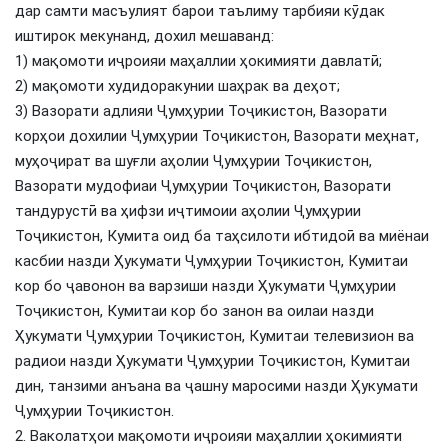
дар самти масъулият барои таълиму тарбияи кӯдак
иштирок мекунанд, дохил мешаванд:
1) мақомоти иҷроияи маҳаллии ҳокимияти давлатӣ;
2) мақомоти худидоракунии шаҳрак ва деҳот;
3) Вазорати адлияи Ҷумҳурии Тоҷикистон, Вазорати
корҳои дохилии Ҷумҳурии Тоҷикистон, Вазорати меҳнат,
муҳоҷират ва шуғли аҳолии Ҷумҳурии Тоҷикистон,
Вазорати мудофиаи Ҷумҳурии Тоҷикистон, Вазорати
тандурустӣ ва ҳифзи иҷтимоии аҳолии Ҷумҳурии
Тоҷикистон, Кумита оид ба таҳсилоти ибтидоӣ ва миёнаи
касбии назди Ҳукумати Ҷумҳурии Тоҷикистон, Кумитаи
кор бо ҷавонон ва варзиши назди Ҳукумати Ҷумҳурии
Тоҷикистон, Кумитаи кор бо занон ва оилаи назди
Ҳукумати Ҷумҳурии Тоҷикистон, Кумитаи телевизион ва
радиои назди Ҳукумати Ҷумҳурии Тоҷикистон, Кумитаи
дин, танзими анъана ва ҷашну маросими назди Ҳукумати
Ҷумҳурии Тоҷикистон.
2. Ваколатҳои мақомоти иҷроияи маҳаллии ҳокимияти