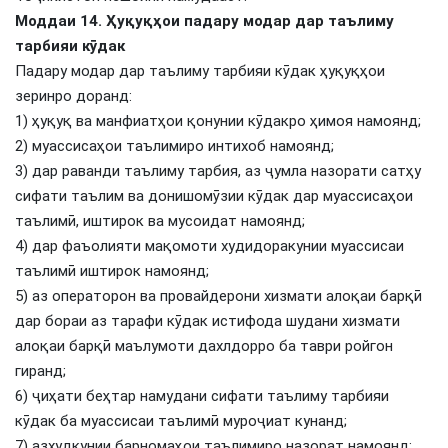
Моддаи 14. Ҳуқуқҳои падару модар дар таълиму
тарбияи кӯдак
Падару модар дар таълиму тарбияи кӯдак ҳуқуқҳои
зеринро доранд:
1) ҳуқуқ ва манфиатҳои қонунии кӯдакро ҳимоя намоянд;
2) муассисаҳои таълимиро интихоб намоянд;
3) дар раванди таълиму тарбия, аз ҷумла назорати сатҳу
сифати таълим ва донишомӯзии кӯдак дар муассисаҳои
таълимӣ, иштирок ва мусоидат намоянд;
4) дар фаъолияти мақомоти худидоракунии муассисаи
таълимӣ иштирок намоянд;
5) аз операторон ва провайдерони хизмати алоқаи барқӣ
дар бораи аз тарафи кӯдак истифода шудани хизмати
алоқаи барқӣ маълумоти дахлдорро ба таври ройгон
гиранд;
6) ҷиҳати беҳтар намудани сифати таълиму тарбияи
кӯдак ба муассисаи таълимӣ муроҷиат кунанд;
7) азхудкунии барномаҳои таълимиро назорат намоянд;