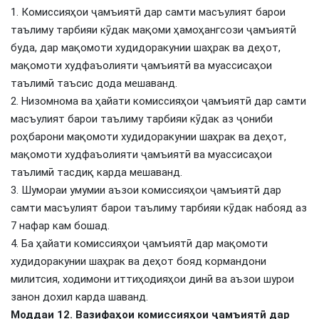
1. Комиссияҳои ҷамъиятӣ дар самти масъулият барои
таълиму тарбияи кӯдак мақоми ҳамоҳангсози ҷамъиятӣ
буда, дар мақомоти худидоракунии шаҳрак ва деҳот,
мақомоти худфаъолияти ҷамъиятӣ ва муассисаҳои
таълимӣ таъсис дода мешаванд.
2. Низомнома ва ҳайати комиссияҳои ҷамъиятӣ дар самти
масъулият барои таълиму тарбияи кӯдак аз ҷониби
роҳбарони мақомоти худидоракунии шаҳрак ва деҳот,
мақомоти худфаъолияти ҷамъиятӣ ва муассисаҳои
таълимӣ тасдиқ карда мешаванд.
3. Шумораи умумии аъзои комиссияҳои ҷамъиятӣ дар
самти масъулият барои таълиму тарбияи кӯдак набояд аз
7 нафар кам бошад.
4. Ба ҳайати комиссияҳои ҷамъиятӣ дар мақомоти
худидоракунии шаҳрак ва деҳот бояд кормандони
милитсия, ходимони иттиҳодияҳои динӣ ва аъзои шурои
занон дохил карда шаванд.
Моддаи 12. Вазифаҳои комиссияҳои ҷамъиятӣ дар