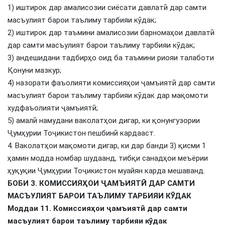
1) иштирок дар амалисозии сиёсати давлатӣ дар самти
масъулият барои таълиму тарбияи кӯдак;
2) иштирок дар таъмини амалисозии барномаҳои давлатӣ
дар самти масъулият барои таълиму тарбияи кӯдак;
3) андешидани тадбирҳо оид ба таъмини риояи талаботи
Қонуни мазкур;
4) назорати фаъолияти комиссияҳои ҷамъиятӣ дар самти
масъулият барои таълиму тарбияи кӯдак дар мақомоти
худфаъолияти ҷамъиятӣ;
5) амалӣ намудани ваколатҳои дигар, ки қонунгузории
Ҷумҳурии Тоҷикистон пешбинӣ кардааст.
4. Ваколатҳои мақомоти дигар, ки дар банди 3) қисми 1
ҳамин модда номбар шудаанд, тибқи санадҳои меъёрии
ҳуқуқии Ҷумҳурии Тоҷикистон муайян карда мешаванд.
БОБИ 3. КОМИССИЯҲОИ ҶАМЪИЯТӢ ДАР САМТИ
МАСЪУЛИЯТ БАРОИ ТАЪЛИМУ ТАРБИЯИ КӮДАК
Моддаи 11. Комиссияҳои ҷамъиятӣ дар самти
масъулият барои таълиму тарбияи кӯдак