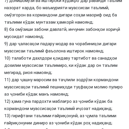
7) донишомӯзӣ ва иштироки кӯдакро дар раванди таълим
назорат карда, бо маъмурияти муассисаи таълимӣ,
омӯзгорон ва кормандони дигари соҳаи маориф оид ба
таълими кӯдак мунтазам ҳамкорӣ намоянд;
8) ба омӯзиши забони давлатӣ, инчунин забонҳои хориҷӣ
мусоидат намоянд;
9) дар ҷаласаҳои падару модар ва чорабиниҳои дигари
муассисаи таълимӣ фаъолона иштирок намоянд;
10) талаботи дахлдори қоидаву тартибот ва санадҳои
дохилии муассисаи таълимиро, ки кӯдак дар он таълим
мегирад, риоя намоянд;
11) дар ҷашну маросим ва таҷлили зодрӯзи кормандони
муассисаҳои таълимӣ пешниҳоди туҳфаҳои молию пулиро
аз ҷониби кӯдак манъ намоянд;
12) ҳама гуна пардохти маблағро аз ҷониби кӯдак ба
кормандони муассисаҳои таълимӣ иҷозат надиҳанд;
13) гирифтани таълими ғайриқонунӣ, аз ҷумла таълими
ғайриқонунии диниро аз ҷониби кӯдак роҳ надиҳанд;