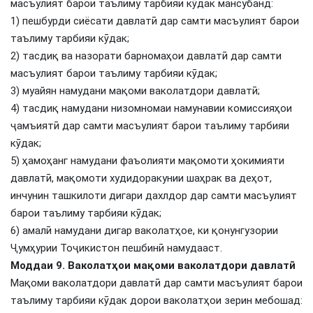
масъулият барои таълиму тарбияи кӯдак мансубанд:
1) пешбурди сиёсати давлатӣ дар самти масъулият барои
таълиму тарбияи кӯдак;
2) тасдиқ ва назорати барномаҳои давлатӣ дар самти
масъулият барои таълиму тарбияи кӯдак;
3) муайян намудани мақоми ваколатдори давлатӣ;
4) тасдиқ намудани низомномаи намунавии комиссияҳои
ҷамъиятӣ дар самти масъулият барои таълиму тарбияи
кӯдак;
5) ҳамоҳанг намудани фаъолияти мақомоти ҳокимияти
давлатӣ, мақомоти худидоракунии шаҳрак ва деҳот,
инчунин ташкилоти дигари дахлдор дар самти масъулият
барои таълиму тарбияи кӯдак;
6) амалӣ намудани дигар ваколатҳое, ки қонунгузории
Ҷумҳурии Тоҷикистон пешбинӣ намудааст.
Моддаи 9. Ваколатҳои мақоми ваколатдори давлатӣ
Мақоми ваколатдори давлатӣ дар самти масъулият барои
таълиму тарбияи кӯдак дорои ваколатҳои зерин мебошад: