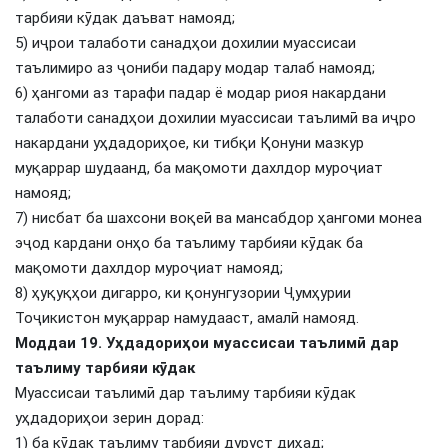
тарбияи кӯдак даъват намояд;
5) иҷрои талаботи санадҳои дохилии муассисаи
таълимиро аз ҷониби падару модар талаб намояд;
6) ҳангоми аз тарафи падар ё модар риоя накардани
талаботи санадҳои дохилии муассисаи таълимӣ ва иҷро
накардани уҳдадориҳое, ки тибқи Қонуни мазкур
муқаррар шудаанд, ба мақомоти дахлдор муроҷиат
намояд;
7) нисбат ба шахсони воқеӣ ва мансабдор ҳангоми монеа
эҷод кардани онҳо ба таълиму тарбияи кӯдак ба
мақомоти дахлдор муроҷиат намояд;
8) ҳуқуқҳои дигарро, ки қонунгузории Ҷумҳурии
Тоҷикистон муқаррар намудааст, амалӣ намояд.
Моддаи 19. Уҳдадориҳои муассисаи таълимӣ дар
таълиму тарбияи кӯдак
Муассисаи таълимӣ дар таълиму тарбияи кӯдак
уҳдадориҳои зерин дорад:
1) ба кӯдак таълиму тарбияи дуруст диҳад;