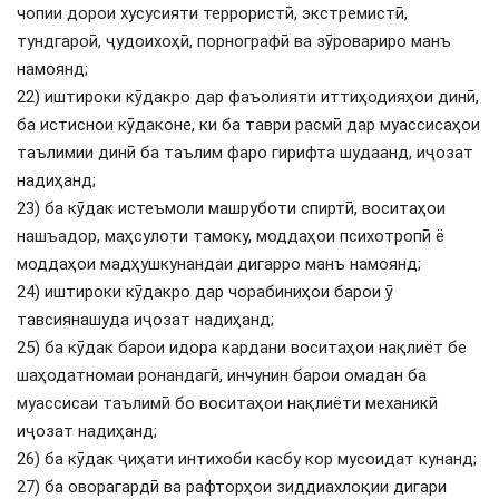
чопии дорои хусусияти террористӣ, экстремистӣ,
тундгароӣ, ҷудоихоҳӣ, порнографӣ ва зӯровариро манъ
намоянд;
22) иштироки кӯдакро дар фаъолияти иттиҳодияҳои динӣ,
ба истиснои кӯдаконе, ки ба таври расмӣ дар муассисаҳои
таълимии динӣ ба таълим фаро гирифта шудаанд, иҷозат
надиҳанд;
23) ба кӯдак истеъмоли машруботи спиртӣ, воситаҳои
нашъадор, маҳсулоти тамоку, моддаҳои психотропӣ ё
моддаҳои мадҳушкунандаи дигарро манъ намоянд;
24) иштироки кӯдакро дар чорабиниҳои барои ӯ
тавсиянашуда иҷозат надиҳанд;
25) ба кӯдак барои идора кардани воситаҳои нақлиёт бе
шаҳодатномаи ронандагӣ, инчунин барои омадан ба
муассисаи таълимӣ бо воситаҳои нақлиёти механикӣ
иҷозат надиҳанд;
26) ба кӯдак ҷиҳати интихоби касбу кор мусоидат кунанд;
27) ба оворагардӣ ва рафторҳои зиддиахлоқии дигари