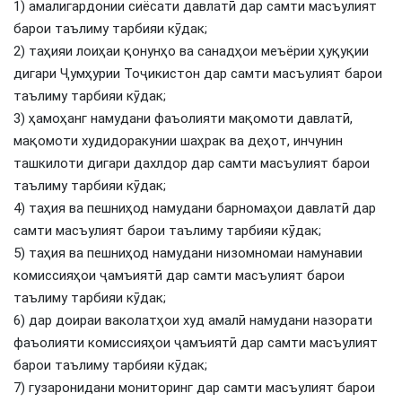
1) амалигардонии сиёсати давлатӣ дар самти масъулият
барои таълиму тарбияи кӯдак;
2) таҳияи лоиҳаи қонунҳо ва санадҳои меъёрии ҳуқуқии
дигари Ҷумҳурии Тоҷикистон дар самти масъулият барои
таълиму тарбияи кӯдак;
3) ҳамоҳанг намудани фаъолияти мақомоти давлатӣ,
мақомоти худидоракунии шаҳрак ва деҳот, инчунин
ташкилоти дигари дахлдор дар самти масъулият барои
таълиму тарбияи кӯдак;
4) таҳия ва пешниҳод намудани барномаҳои давлатӣ дар
самти масъулият барои таълиму тарбияи кӯдак;
5) таҳия ва пешниҳод намудани низомномаи намунавии
комиссияҳои ҷамъиятӣ дар самти масъулият барои
таълиму тарбияи кӯдак;
6) дар доираи ваколатҳои худ амалӣ намудани назорати
фаъолияти комиссияҳои ҷамъиятӣ дар самти масъулият
барои таълиму тарбияи кӯдак;
7) гузаронидани мониторинг дар самти масъулият барои