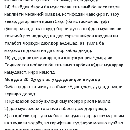
14) ба кӯдак барои ба муассисаи таълимӣ бо воситаҳои
нақлиёти механикӣ омадан, истифодаи ҷавоҳирот, зару
зевар, дигар ашёи қиматбаҳо (ба истиснои як ҷуфт
гӯшвораи андозааш хурд барои духтарон) дар муассисаи
таълимӣ роҳ надиҳад ва дар сурати вайрон кардани ин
талабот чораҳои дахлдор андешад, аз ҷумла ба
мақомоти давлатии дахлдор хабар диҳад;
15) уҳдадориҳои дигарро, ки қонунгузории Ҷумҳурии
Тоҷикистон вобаста ба таълиму тарбияи кӯдак муқаррар
намудааст, иҷро намояд.
Моддаи 20. Ҳуқуқ ва уҳдадориҳои омӯзгор
Омӯзгор дар таълиму тарбияи кӯдак ҳуқуқу уҳдадориҳои
зеринро дорад:
1) қоидаҳои одобу ахлоқи омӯзгориро риоя намояд;
2) дар муассисаи таълимӣ либоси дахлдор пӯшад;
3) аз қабули ҳар гуна маблағ, аз ҷумла дар ҷашну маросим
ва таҷлили зодрӯз, аз гирифтани туҳфаҳои молию пулӣ аз