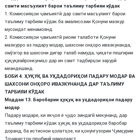
самти масъулият барои таълиму тарбияи кӯдак
1. Комиссияҳои ҷамъиятӣ дар самти масъулият барои
таълиму тарбияи кӯдак ба амалисозии Қонуни мазкур
мусоидат менамоянд.
2. Комиссияҳои ҷамъиятӣ риояи талаботи Қонуни
мазкурро аз падару модар, шахсони онҳоро ивазкунанда,
омӯзгор ва шахсони дигар талаб намуда, ҷиҳати пешгирии
ҳуқуқвайронкуниҳо дар ин самт тадбирҳои зарурӣ
меандешанд.
БОБИ 4. ҲУҚУҚ ВА УҲДАДОРИҲОИ ПАДАРУ МОДАР ВА
ШАХСОНИ ОНҲОРО ИВАЗКУНАНДА ДАР ТАЪЛИМУ
ТАРБИЯИ КӮДАК
Моддаи 13. Баробарии ҳуқуқ ва уҳдадориҳои падару
модар
Падару модаре, ки якҷоя ё ҷудо зиндагӣ мекунанд, дар
таълиму тарбияи кӯдак ҳуқуқ ва уҳдадориҳои баробар
доранд, ба истиснои ҳолатҳое, ки қонунгузории Ҷумҳурии
Тоҷикистон пешбинӣ намудааст.