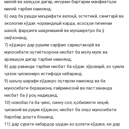
миллӣ ва халқҳои дигар, инчунин бартарии манфиатҳои
миллӣ тарбия намоянд;
6) оид ба рушди маърифати ахлоқӣ, эстетикӣ, санитарӣ ва
экологии кӯдак чораандешӣ карда, асосҳои гигиенаи
шахсӣ, фарҳанги шаҳрнишинӣ ва муоширатро ба ӯ
омӯзонанд;
7) кӯдакро дар руҳияи сарфаю сариштакорӣ ва
муносибати эҳтиёткорона нисбат ба молу мулк ва
арзишҳои дигар тарбия намоянд;
8) дар раванди тарбия нисбат ба кӯдак зӯроварӣ, аз ҷумла
ҷазои ҷисмониро истифода набаранд;
9) шаъну шарафи кӯдакро эҳтиром намоянд ва ба
муносибати бераҳмона, ғайриинсонӣ ва пастзананда
нисбат ба ӯ роҳ надиҳанд;
10) новобаста ба ҷинс, синну сол, қобилияти зеҳнӣ,
ҷисмонӣ ва руҳии кӯдакон, нисбат ба онҳо муносибати
баробар дошта бошанд;
11) дар сурати хабардор шудан аз ҳолати кӯдаке, ки дар