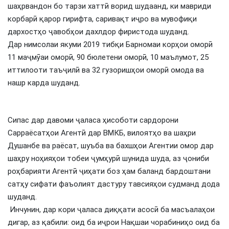
шаҳрвандон бо тарзи хаттӣ ворид шудаанд, ки мавриди
корбарӣ қарор гирифта, саривақт иҷро ва мувофиқи
дархостҳо ҷавобҳои дахлдор фиристода шуданд.
Дар нимсолаи якуми 2019 тибқи Барномаи корҳои оморӣ
11 маҷмӯаи оморӣ, 90 бюлетени оморӣ, 10 маълумот, 25
иттилооти таъҷилӣ ва 32 гузоришҳои оморӣ омода ва
нашр карда шуданд.
Сипас дар давоми ҷаласа ҳисоботи сардорони
Сарраёсатҳои Агентӣ дар ВМКБ, вилоятҳо ва шаҳри
Душанбе ва раёсат, шуъба ва бахшҳои Агентии омор дар
шаҳру ноҳияҳои тобеи ҷумҳурӣ шунида шуда, аз ҷониби
роҳбарияти Агентӣ ҷиҳати боз ҳам баланд бардоштани
сатҳу сифати фаъолият дастуру тавсияҳои судманд дода
шуданд.
Инчунин, дар кори ҷаласа диққати асосӣ ба масъалаҳои
дигар, аз қабили: оид ба иҷрои Нақшаи чорабиниҳо оид ба