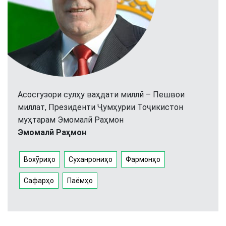
Асосгузори сулҳу ваҳдати миллӣ – Пешвои
миллат, Президенти Ҷумҳурии Тоҷикистон
муҳтарам Эмомалӣ Раҳмон
Эмомалӣ Раҳмон
Вохӯриҳо
Суханрониҳо
Фармонҳо
Сафарҳо
Паёмҳо