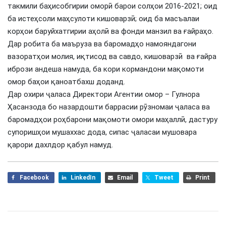
такмили баҳисобгирии оморӣ барои солҳои 2016-2021; оид
ба истеҳсоли маҳсулоти кишоварзӣ; оид ба масъалаи
корҳои баруйхатгирии аҳолӣ ва фонди манзил ва ғайраҳо.
Дар робита ба маъруза ва баромадҳо намояндагони
вазоратҳои молия, иқтисод ва савдо, кишоварзӣ ва ғайра
ибрози андеша намуда, ба кори кормандони мақомоти
омор баҳои қаноатбахш доданд.
Дар охири ҷаласа Директори Агентии омор – Гулнора
Ҳасанзода бо назардошти баррасии рӯзномаи ҷаласа ва
баромадҳои роҳбарони мақомоти омори маҳаллӣ, дастуру
супоришҳои мушаххас дода, сипас ҷаласаи мушовара
қарори дахлдор қабул намуд.
Facebook
LinkedIn
Email
Tweet
Print