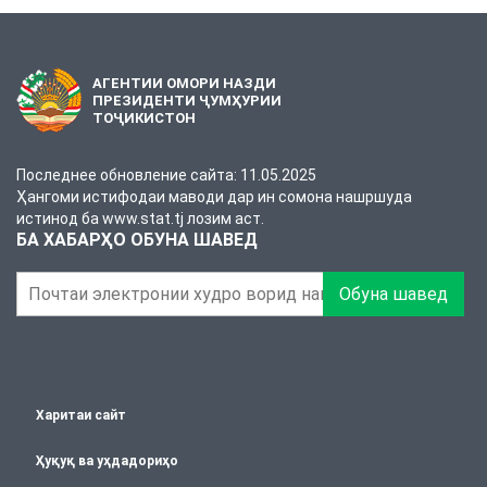
АГЕНТИИ ОМОРИ НАЗДИ
ПРЕЗИДЕНТИ ҶУМҲУРИИ
ТОҶИКИСТОН
Последнее обновление сайта: 11.05.2025
Ҳангоми истифодаи маводи дар ин сомона нашршуда
истинод ба www.stat.tj лозим аст.
БА ХАБАРҲО ОБУНА ШАВЕД
Обуна шавед
Харитаи сайт
Ҳуқуқ ва уҳдадориҳо