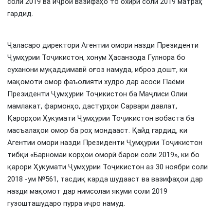
соли 2019 ва иҷрои вазифаҳо то охири соли 2019 матраҳ
гардид.
Ҷаласаро директори Агентии омори назди Президенти
Ҷумҳурии Тоҷикистон, хонум Ҳасанзода Гулнора бо
суханони муқаддимавӣ оғоз намуда, иброз дошт, ки
мақомоти омор фаъолияти худро дар асоси Паёми
Президенти Ҷумҳурии Тоҷикистон ба Маҷлиси Олии
мамлакат, фармонҳо, дастурҳои Сарвари давлат,
Қарорҳои Ҳукумати Ҷумҳурии Тоҷикистон вобаста ба
масъалаҳои омор ба роҳ мондааст. Қайд гардид, ки
Агентии омори назди Президенти Ҷумҳурии Тоҷикистон
тибқи «Барномаи корҳои оморӣ барои соли 2019», ки бо
қарори Ҳукумати Ҷумҳурии Тоҷикистон аз 30 ноябри соли
2018 -ум №561, тасдиқ карда шудааст ва вазифаҳои дар
назди мақомот дар нимсолаи якуми соли 2019
гузошташударо пурра иҷро намуд.