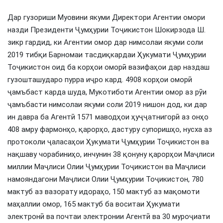
Дар гузориши Муовини якуми Директори Агентии омори
назди Президенти Ҷумҳурии Тоҷикистон Шокирзода Ш.
зикр гардид, ки Агентии омор дар нимсолаи якуми соли
2019 тибқи Барномаи тасдиқкардаи Ҳукумати Ҷумҳурии
Тоҷикистон оид ба корҳои оморӣ вазифаҳои дар наздаш
гузошташударо пурра иҷро кард. 4908 корҳои оморӣ
ҷамъбаст карда шуда, Мукотиботи Агентии омор аз рӯи
ҷамъбасти нимсолаи якуми соли 2019 нишон дод, ки дар
ин давра ба Агентӣ 1571 маводҳои ҳуҷҷатнигорӣ аз онҳо
408 амру фармонҳо, қарорҳо, дастуру супоришҳо, нусха аз
протоколи ҷаласаҳои Ҳукумати Ҷумҳурии Тоҷикистон ва
нақшаву чорабиниҳо, инчунин 38 қонуну қарорҳои Маҷлиси
миллии Маҷлиси Олии Ҷумҳурии Тоҷикистон ва Маҷлиси
намояндагони Маҷлиси Олии Ҷумҳурии Тоҷикистон, 780
мактуб аз вазорату идораҳо, 150 мактуб аз мақомоти
маҳаллии омор, 165 мактуб ба воситаи Ҳукумати
электронӣ ва почтаи электронии Агентӣ ва 30 муроҷиати