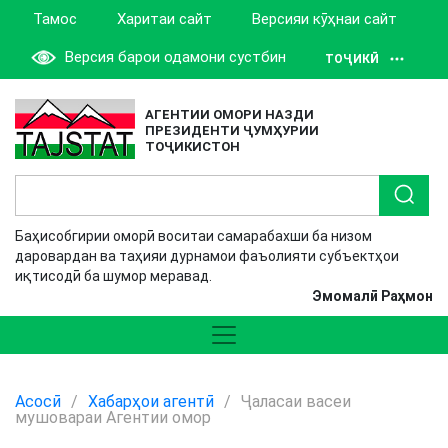
Тамос
Харитаи сайт
Версияи кӯҳнаи сайт
Версия барои одамони сустбин
ТОҶИКӢ
АГЕНТИИ ОМОРИ НАЗДИ
ПРЕЗИДЕНТИ ҶУМҲУРИИ
ТОҶИКИСТОН
Баҳисобгирии оморӣ воситаи самарабахши ба низом
даровардан ва таҳияи дурнамои фаъолияти субъектҳои
иқтисодӣ ба шумор меравад.
Эмомалӣ Раҳмон
Асосӣ
/
Хабарҳои агентӣ
/
Ҷаласаи васеи
мушовараи Агентии омор