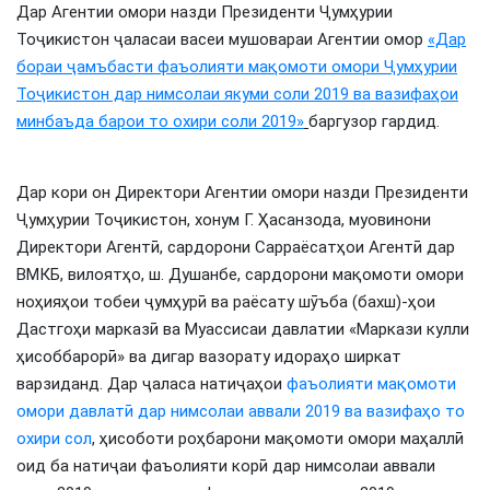
Дар Агентии омори назди Президенти Ҷумҳурии
Тоҷикистон ҷаласаи васеи мушовараи Агентии омор
«Дар
бораи ҷамъбасти фаъолияти мақомоти омори Ҷумҳурии
Тоҷикистон дар нимсолаи якуми соли 2019 ва вазифаҳои
минбаъда барои то охири соли 2019»
баргузор гардид.
Дар кори он Директори Агентии омори назди Президенти
Ҷумҳурии Тоҷикистон, хонум Г. Ҳасанзода, муовинони
Директори Агентӣ, сардорони Сарраёсатҳои Агентӣ дар
ВМКБ, вилоятҳо, ш. Душанбе, сардорони мақомоти омори
ноҳияҳои тобеи ҷумҳурӣ ва раёсату шӯъба (бахш)-ҳои
Дастгоҳи марказӣ ва Муассисаи давлатии «Маркази кулли
ҳисоббарорӣ» ва дигар вазорату идораҳо ширкат
варзиданд. Дар ҷаласа натиҷаҳои
фаъолияти мақомоти
омори давлатӣ дар нимсолаи аввали 2019 ва вазифаҳо то
охири сол
, ҳисоботи роҳбарони мақомоти омори маҳаллӣ
оид ба натиҷаи фаъолияти корӣ дар нимсолаи аввали