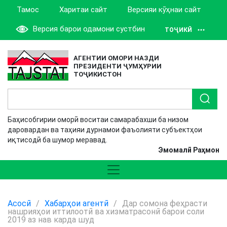
Тамос
Харитаи сайт
Версияи кӯҳнаи сайт
Версия барои одамони сустбин
ТОҶИКӢ
АГЕНТИИ ОМОРИ НАЗДИ
ПРЕЗИДЕНТИ ҶУМҲУРИИ
ТОҶИКИСТОН
Баҳисобгирии оморӣ воситаи самарабахши ба низом
даровардан ва таҳияи дурнамои фаъолияти субъектҳои
иқтисодӣ ба шумор меравад.
Эмомалӣ Раҳмон
Асосӣ
/
Хабарҳои агентӣ
/
Дар сомона феҳрасти
нашрияҳои иттилоотӣ ва хизматрасонӣ барои соли
2019 аз нав карда шуд