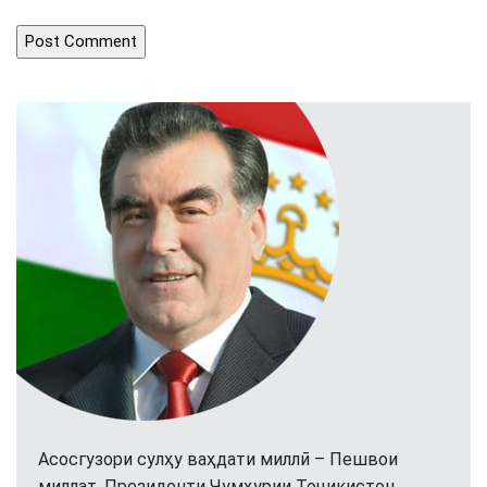
Асосгузори сулҳу ваҳдати миллӣ – Пешвои
миллат, Президенти Ҷумҳурии Тоҷикистон