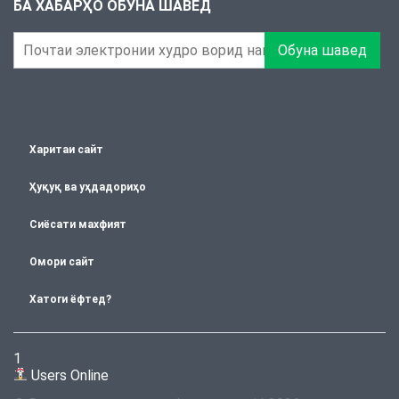
БА ХАБАРҲО ОБУНА ШАВЕД
Обуна шавед
Харитаи сайт
Ҳуқуқ ва уҳдадориҳо
Сиёсати махфият
Омори сайт
Хатоги ёфтед?
1
Users Online