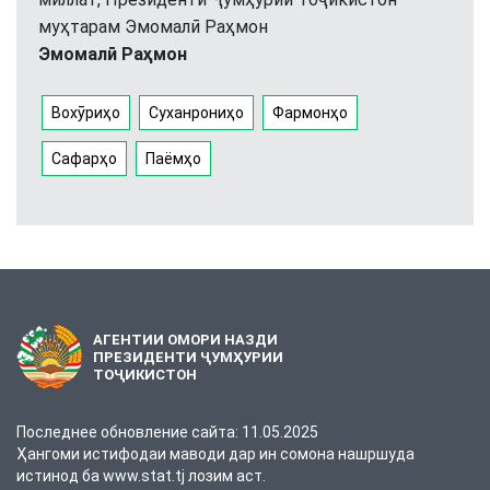
муҳтарам Эмомалӣ Раҳмон
Эмомалӣ Раҳмон
Вохӯриҳо
Суханрониҳо
Фармонҳо
Сафарҳо
Паёмҳо
АГЕНТИИ ОМОРИ НАЗДИ
ПРЕЗИДЕНТИ ҶУМҲУРИИ
ТОҶИКИСТОН
Последнее обновление сайта: 11.05.2025
Ҳангоми истифодаи маводи дар ин сомона нашршуда
истинод ба www.stat.tj лозим аст.