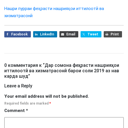
Нашри пурраи феҳрасти нашрияҳои иттилоотӣ ва
хизматрасонӣ
Facebook
LinkedIn
Email
Tweet
Print
0 комментария к “
Дар сомона феҳрасти нашрияҳои
иттилоотӣ ва хизматрасонӣ барои соли 2019 аз нав
карда шуд
”
Leave a Reply
Your email address will not be published.
Required fields are marked
*
Comment
*