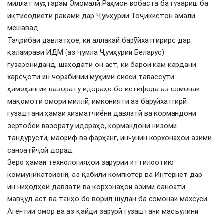
миллат муҳтарам Эмомалӣ Раҳмон вобаста ба гузариш ба
иқтисодиёти рақамӣ дар Ҷумҳурии Тоҷикистон амалӣ
мешавад.
Таҷрибаи давлатҳое, ки аллакай барӯйхатгириро дар
қаламрави ИДМ (аз ҷумла Ҷумҳурии Беларус)
гузарониданд, шаҳодати он аст, ки барои кам кардани
хароҷоти ин чорабинии муҳими сиёсӣ тавассути
ҳамоҳангии вазорату идораҳо бо истифода аз сомонаи
мақомоти омори миллӣ, имконияти аз баруйхатгирӣ
гузаштани ҳамаи хизматчиёни давлатӣ ва кормандони
зертобеи вазорату идораҳо, кормандони низоми
тандурустӣ, маориф ва фарҳанг, инчунин корхонаҳои азими
саноатӣҷой дорад.
Зеро ҳамаи технологияҳои зарурии иттилоотию
коммуникатсионӣ, аз қабили компютер ва Интернет дар
ин ниҳодҳои давлатӣ ва корхонаҳои азими саноатӣ
мавҷуд аст ва танҳо бо ворид шудан ба сомонаи махсуси
Агентии омор ва аз қайди зарурӣ гузаштани масъулини