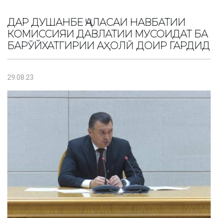
ДАР ДУШАНБЕ ҶАЛАСАИ НАВБАТИИ
КОМИССИЯИ ДАВЛАТИИ МУСОИДАТ БА
БАРӮЙХАТГИРИИ АҲОЛӢ ДОИР ГАРДИД
29.08.23