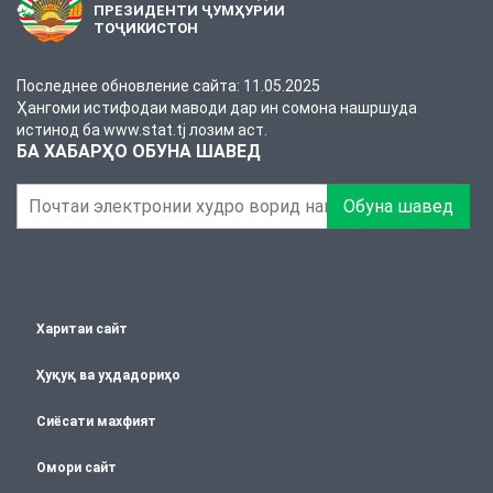
ПРЕЗИДЕНТИ ҶУМҲУРИИ
ТОҶИКИСТОН
Последнее обновление сайта: 11.05.2025
Ҳангоми истифодаи маводи дар ин сомона нашршуда
истинод ба www.stat.tj лозим аст.
БА ХАБАРҲО ОБУНА ШАВЕД
Обуна шавед
Харитаи сайт
Ҳуқуқ ва уҳдадориҳо
Сиёсати махфият
Омори сайт