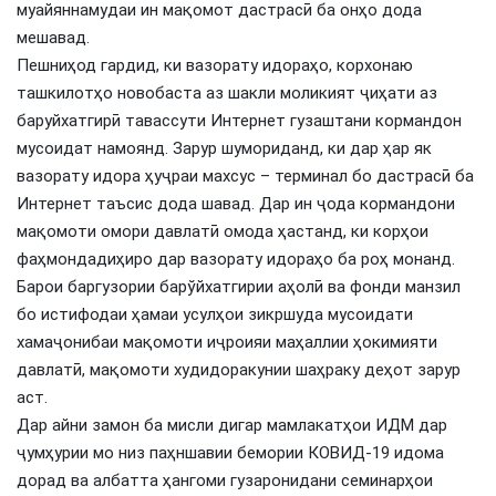
муайяннамудаи ин мақомот дастрасӣ ба онҳо дода
мешавад.
Пешниҳод гардид, ки вазорату идораҳо, корхонаю
ташкилотҳо новобаста аз шакли моликият ҷиҳати аз
баруйхатгирӣ тавассути Интернет гузаштани кормандон
мусоидат намоянд. Зарур шумориданд, ки дар ҳар як
вазорату идора ҳуҷраи махсус – терминал бо дастрасӣ ба
Интернет таъсис дода шавад. Дар ин ҷода кормандони
мақомоти омори давлатӣ омода ҳастанд, ки корҳои
фаҳмондадиҳиро дар вазорату идораҳо ба роҳ монанд.
Барои баргузории барўйхатгирии аҳолӣ ва фонди манзил
бо истифодаи ҳамаи усулҳои зикршуда мусоидати
хамаҷонибаи мақомоти иҷроияи маҳаллии ҳокимияти
давлатӣ, мақомоти худидоракунии шаҳраку деҳот зарур
аст.
Дар айни замон ба мисли дигар мамлакатҳои ИДМ дар
ҷумҳурии мо низ паҳншавии бемории КОВИД-19 идома
дорад ва албатта ҳангоми гузаронидани семинарҳои