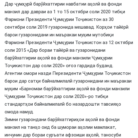
Дар ҷумҳурӣ барӯйхатгирии навбатии аҳолӣ ва фонди
манзил дар давраи аз 1 то 15 октябри соли 2020 тибқи
Фармони Президенти Ҷумҳурии Тоҷикистон аз 30
сентябри соли 2019 гузаронида мешавад. Корҳои тайёрӣ
барои гузаронидани ин маъракаи муҳим мутобиқи
Фармони Президенти Ҷумҳурии Тоҷикистон аз 12 октябри
соли 2015 «Дар бораи тайёрӣ ва гузаронидани
барӯйхатгирии аҳолӣ ва фонди манзили Ҷумҳурии
Тоҷикистон дар соли 2020» оғоз гардида буданд.
Агентии омори назди Перезиденти Ҷумҳурии Тоҷикистон
барои дар сатҳи байналмилалӣ гузаронидани ин маъракаи
муҳим «Барномаи барўйхатгирии аҳолӣ ва фонди манзили
Ҷумҳурии Тоҷикистон дар соли 2020»-ро тибқи
стандартҳои байналмилалӣ бо назардошти тавсияҳо
омода намуд.
Зимни гузарондани барӯйхатгириҳои аҳолӣ ва фонди
манзил на танҳо оид ба шумораи аҳолии мамлакат,
инчунин дар бораи суръати афзоиши аҳолӣ, таносуби