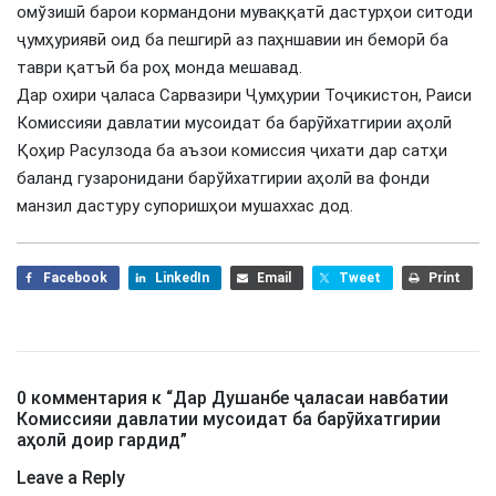
омўзишӣ барои кормандони муваққатӣ дастурҳои ситоди
ҷумҳуриявӣ оид ба пешгирӣ аз паҳншавии ин беморӣ ба
таври қатъӣ ба роҳ монда мешавад.
Дар охири ҷаласа Сарвазири Ҷумҳурии Тоҷикистон, Раиси
Комиссияи давлатии мусоидат ба барӯйхатгирии аҳолӣ
Қоҳир Расулзода ба аъзои комиссия ҷихати дар сатҳи
баланд гузаронидани барўйхатгирии аҳолӣ ва фонди
манзил дастуру супоришҳои мушаххас дод.
Facebook
LinkedIn
Email
Tweet
Print
0 комментария к “
Дар Душанбе ҷаласаи навбатии
Комиссияи давлатии мусоидат ба барӯйхатгирии
аҳолӣ доир гардид
”
Leave a Reply