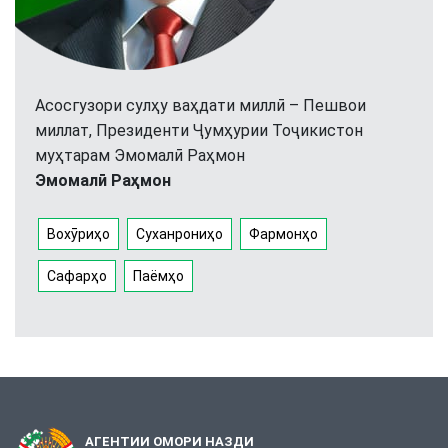
Асосгузори сулҳу ваҳдати миллӣ – Пешвои
миллат, Президенти Ҷумҳурии Тоҷикистон
муҳтарам Эмомалӣ Раҳмон
Эмомалӣ Раҳмон
Вохӯриҳо
Суханрониҳо
Фармонҳо
Сафарҳо
Паёмҳо
АГЕНТИИ ОМОРИ НАЗДИ