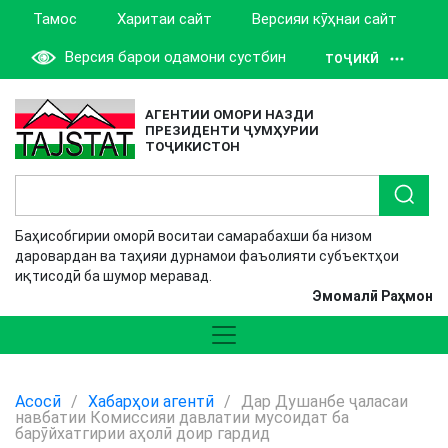
Тамос
Харитаи сайт
Версияи кӯҳнаи сайт
Версия барои одамони сустбин
ТОҶИКӢ
АГЕНТИИ ОМОРИ НАЗДИ
ПРЕЗИДЕНТИ ҶУМҲУРИИ
ТОҶИКИСТОН
Баҳисобгирии оморӣ воситаи самарабахши ба низом
даровардан ва таҳияи дурнамои фаъолияти субъектҳои
иқтисодӣ ба шумор меравад.
Эмомалӣ Раҳмон
Асосӣ
/
Хабарҳои агентӣ
/
Дар Душанбе ҷаласаи
навбатии Комиссияи давлатии мусоидат ба
барӯйхатгирии аҳолӣ доир гардид