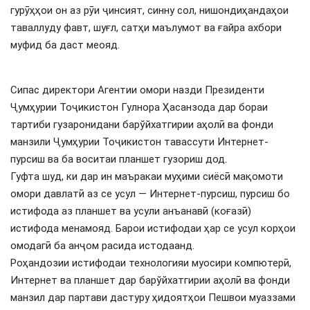
гурӯҳҳои он аз рӯи ҷинсият, синну сол, нишондиҳандаҳои
таваллуду фавт, шуғл, сатҳи маълумот ва ғайра ахбори
муфид ба даст меояд.
Сипас директори Агентии омори назди Президенти
Ҷумҳурии Тоҷикистон Гулнора Ҳасанзода дар бораи
тартиби гузаронидани барўйхатгирии аҳолӣ ва фонди
манзили Ҷумҳурии Тоҷикистон тавассути Интернет-
пурсиш ва ба воситаи планшет гузориш дод.
Гуфта шуд, ки дар ин маъракаи муҳими сиёсӣ мақомоти
омори давлатӣ аз се усул — Интернет-пурсиш, пурсиш бо
истифода аз планшет ва усули анъанавӣ (коғазӣ)
истифода менамояд. Барои истифодаи ҳар се усул корҳои
омодагӣ ба анҷом расида истодаанд.
Роҳандозии истифодаи технологияи муосири компютерӣ,
Интернет ва планшет дар барўйхатгирии аҳолӣ ва фонди
манзил дар партави дастуру ҳидоятҳои Пешвои муаззами