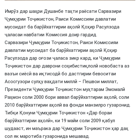
Имрӯз дар шаҳри Душанбе таҳти раёсати Сарвазири
Ҷумҳурии Тоҷикистон, Раиси Комиссияи давлатии
мусоидат ба барӯйхатгирии аҳолӣ Қоҳир Расулзода
ҷаласаи навбатии Комиссия доир гардид.
Сарвазири Ҷумҳурии Тоҷикистон, Раиси Комиссияи
давлатии мусоидат ба барӯйхатгирии аҳолӣ Қоҳир
Расулзода дар оғози ҷаласа зикр кард, ки Ҷумҳурии
Тоҷикистон дар даврони соҳибистиқлолӣ новобаста аз
вазъи сиёсӣ ва иқтисодӣ бо дастгирии бевоситаи
Асосгузори сулҳу ваҳдати миллӣ – Пешвои миллат,
Президенти Ҷумҳурии Тоҷикистон муҳтарам Эмомалӣ
Раҳмон соли 2000 бори аввал барӯйхатгирии аҳолӣ, соли
2010 барӯйхатгирии аҳолӣ ва фонди манзилро гузаронид.
Тибқи Қонуни Ҷумҳурии Тоҷикистон «Дар бораи
барӯйхатгирии аҳолӣ», ки 19 майи соли 2009 қабул
шудааст, ин маърака дар Ҷумҳурии Тоҷикистон ҳар даҳ
сол як маротиба гузаронида мешавад.