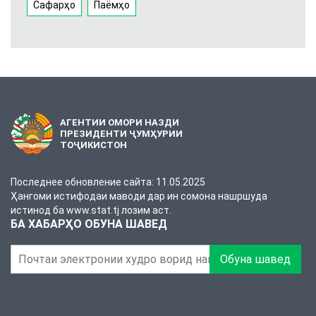
Сафарҳо
Паёмҳо
АГЕНТИИ ОМОРИ НАЗДИ
ПРЕЗИДЕНТИ ҶУМҲУРИИ
ТОҶИКИСТОН
Последнее обновление сайта: 11.05.2025
Ҳангоми истифодаи маводи дар ин сомона нашршуда
истинод ба www.stat.tj лозим аст.
БА ХАБАРҲО ОБУНА ШАВЕД
Обуна шавед