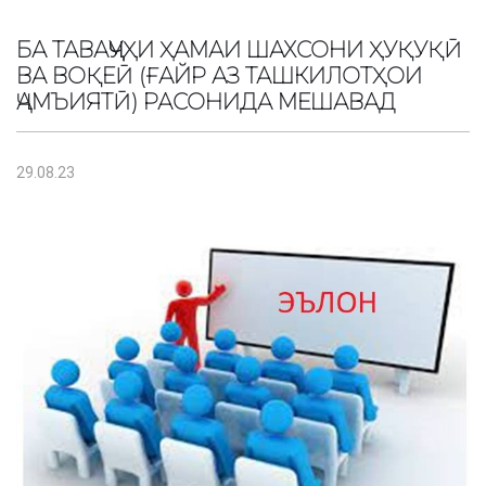
БА ТАВАҶҶУҲИ ҲАМАИ ШАХСОНИ ҲУҚУҚӢ
ВА ВОҚЕӢ (ҒАЙР АЗ ТАШКИЛОТҲОИ
ҶАМЪИЯТӢ) РАСОНИДА МЕШАВАД
29.08.23