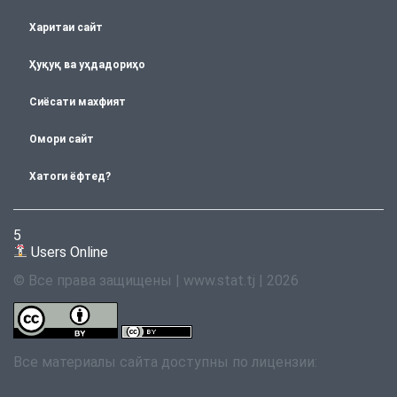
Харитаи сайт
Ҳуқуқ ва уҳдадориҳо
Сиёсати махфият
Омори сайт
Хатоги ёфтед?
5
Users Online
© Все права защищены | www.stat.tj | 2026
Все материалы сайта доступны по лицензии: