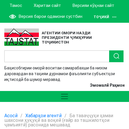
Тамос
Харитаи сайт
Версияи кӯҳнаи сайт
Версия барои одамони сустбин
ТОҶИКӢ
АГЕНТИИ ОМОРИ НАЗДИ
ПРЕЗИДЕНТИ ҶУМҲУРИИ
ТОҶИКИСТОН
Баҳисобгирии оморӣ воситаи самарабахши ба низом
даровардан ва таҳияи дурнамои фаъолияти субъектҳои
иқтисодӣ ба шумор меравад.
Эмомалӣ Раҳмон
Асосӣ
/
Хабарҳои агентӣ
/
Ба таваҷҷуҳи ҳамаи
шахсони ҳуқуқӣ ва воқеӣ (ғайр аз ташкилотҳои
ҷамъиятӣ) расонида мешавад