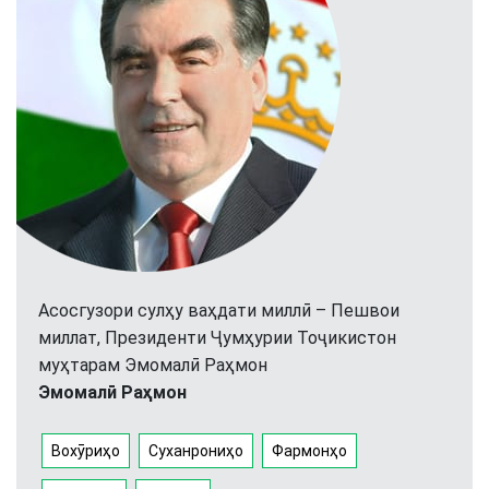
Асосгузори сулҳу ваҳдати миллӣ – Пешвои
миллат, Президенти Ҷумҳурии Тоҷикистон
муҳтарам Эмомалӣ Раҳмон
Эмомалӣ Раҳмон
Вохӯриҳо
Суханрониҳо
Фармонҳо