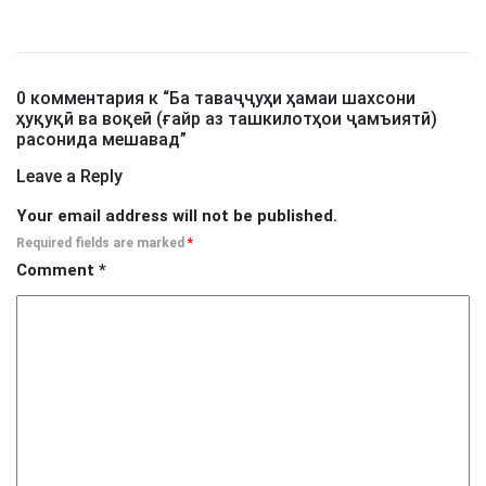
0 комментария к “
Ба таваҷҷуҳи ҳамаи шахсони
ҳуқуқӣ ва воқеӣ (ғайр аз ташкилотҳои ҷамъиятӣ)
расонида мешавад
”
Leave a Reply
Your email address will not be published.
Required fields are marked
*
Comment
*