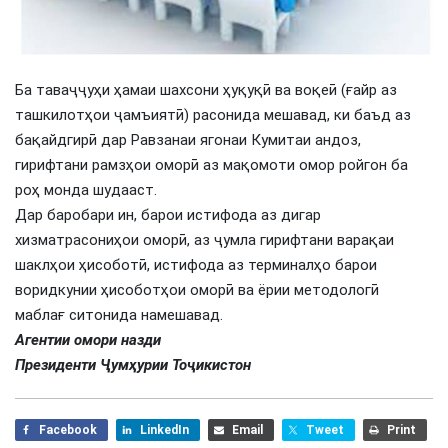
Ба таваҷҷуҳи ҳамаи шахсони ҳуқуқӣ ва воқеӣ (ғайр аз
ташкилотҳои ҷамъиятӣ) расонида мешавад, ки баъд аз
бақайдгирӣ дар Равзанаи ягонаи Кумитаи андоз,
гирифтани рамзҳои оморӣ аз мақомоти омор ройгон ба
роҳ монда шудааст.
Дар баробари ин, барои истифода аз дигар
хизматрасониҳои оморӣ, аз ҷумла гирифтани варақаи
шаклҳои ҳисоботӣ, истифода аз терминалҳо барои
воридкунии ҳисоботҳои оморӣ ва ёрии методологӣ
маблағ ситонида намешавад.
Агентии омори назди
Президенти Ҷумҳурии Тоҷикистон
Facebook
LinkedIn
Email
Tweet
Print