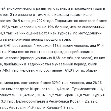
ей экономического развития страны, и в последние годы в
тся. Это связано с тем, что с каждым годом число
ется. За 9 месяцев 2024 года Таджикистан посетили более
195,6 тыс. человек, или на 19% больше, чем за аналогичный
1,3 тыс. из них оцениваются как туристы по методологии
м за аналогичный период прошлого года.
 СНГ, составляет 1 миллион 118,5 тысяч человек, или 91,4
исты. Количество иностранных граждан, прибывших в
с. человек (пропорционально 8,6% от общего числа), из них
н, прибывших в Таджикистан в указанный период, были
746,1 тыс. человек, что составляет 61,0% от их общей
ь месяцев, составило более 329,0 тыс. человек, или 26,9%
, за ним следуют Кыргызстан — 4,4 тыс., Туркменистан – 4,1
анистан – 10,4 тыс., США – 9,2 тыс., Иран – 6,8 тыс., Турция
— 3,3 тыс., Великобритания и Республика Корея – 2,2 тыс.
ыс., Австралия-1,9 тыс. и Канада-1,8 тыс.