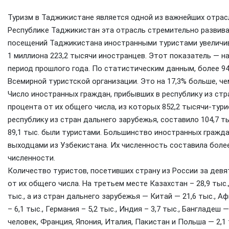
Туризм в Таджикистане является одной из важнейших отрасл
Республике Таджикистан эта отрасль стремительно развивае
посещений Таджикистана иностранными туристами увеличива
1 миллиона 223,2 тысячи иностранцев. Этот показатель — на 
период прошлого года. По статистическим данным, более 94
Всемирной туристской организации. Это на 17,3% больше, че
Число иностранных граждан, прибывших в республику из стран
процента от их общего числа, из которых 852,2 тысячи-тур
республику из стран дальнего зарубежья, составило 104,7 ты
89,1 тыс. были туристами. Большинство иностранных гражда
выходцами из Узбекистана. Их численность составила более 
численности.
Количество туристов, посетивших страну из России за девят
от их общего числа. На третьем месте Казахстан – 28,9 тыс.
тыс., а из стран дальнего зарубежья — Китай — 21,6 тыс., Афг
– 6,1 тыс., Германия – 5,2 тыс., Индия – 3,7 тыс., Бангладеш 
человек, Франция, Япония, Италия, Пакистан и Польша — 2,1 т