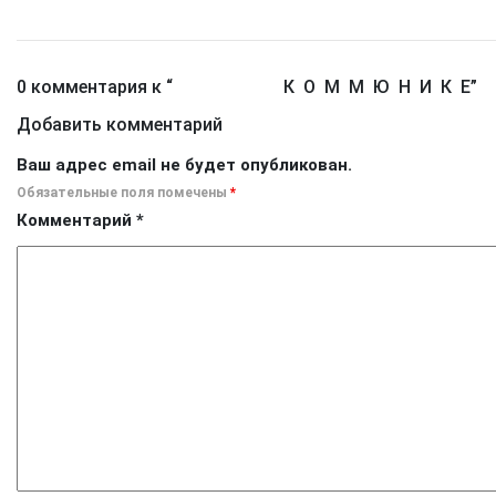
0 комментария к “
К О М M Ю Н И К Е
”
Добавить комментарий
Ваш адрес email не будет опубликован.
Обязательные поля помечены
*
Комментарий
*