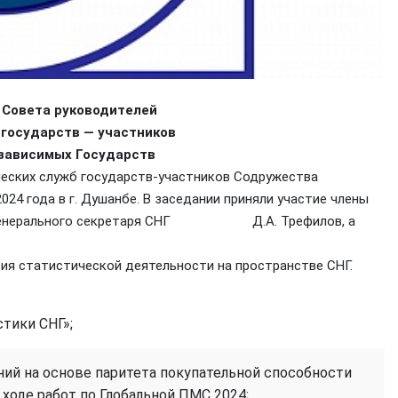
вета руководителей
осударств — участников
исимых Государств
ческих служб государств-участников Содружества
ода в г. Душанбе. В заседании приняли участие члены
ель Генерального секретаря СНГ Д.А. Трефилов, а
ия статистической деятельности на пространстве СНГ.
стики СНГ»;
ий на основе паритета покупательной способности
 ходе работ по Глобальной ПМС 2024;