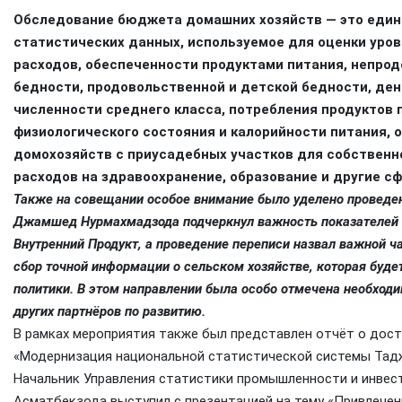
Обследование бюджета домашних хозяйств — это един
статистических данных, используемое для оценки уров
расходов, обеспеченности продуктами питания, непрод
бедности, продовольственной и детской бедности, ден
численности среднего класса, потребления продуктов 
физиологического состояния и калорийности питания,
домохозяйств с приусадебных участков для собственно
расходов на здравоохранение, образование и другие с
Также на совещании особое внимание было уделено проведе
Джамшед Нурмахмадзода подчеркнул важность показателей се
Внутренний Продукт, а проведение переписи назвал важной 
сбор точной информации о сельском хозяйстве, которая буд
политики. В этом направлении была особо отмечена необходи
других партнёров по развитию.
В рамках мероприятия также был представлен отчёт о дост
«Модернизация национальной статистической системы Тад
Начальник Управления статистики промышленности и инвес
Асматбекзода выступил с презентацией на тему «Привлечен