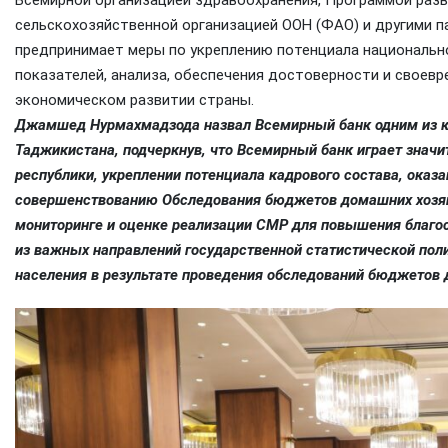
Всемирной организацией здравоохранения, Программой раз
сельскохозяйственной организацией ООН (ФАО) и другими п
предпринимает меры по укреплению потенциала национальн
показателей, анализа, обеспечения достоверности и своев
экономическом развитии страны.
Джамшед Нурмахмадзода назвал Всемирный банк одним из к
Таджикистана, подчеркнув, что Всемирный банк играет значи
республики, укреплении потенциала кадрового состава, оказ
совершенствованию Обследования бюджетов домашних хозяйст
мониторинге и оценке реализации СМР для повышения благос
из важных направлений государственной статистической поли
населения в результате проведения обследований бюджетов 