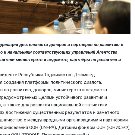
рдинации деятельности доноров и партнёров по развитию в
во и начальники соответствующих управлений Агентства
вители министерств и ведомств, партнёры по развитию и
езиденте Республики Таджикистан Джамшед
я создания платформы политического диалога,
в по развитию, доноров, министерств и ведомств
 предусмотренных Целями устойчивого развития и
, а также для развития национальной статистики.
лях достижения существенных результатов и заметного
удничество с международными организациями и партнёрами
родонаселения ООН (UNFPA), Детским фондом ООН (ЮНИСЕФ),