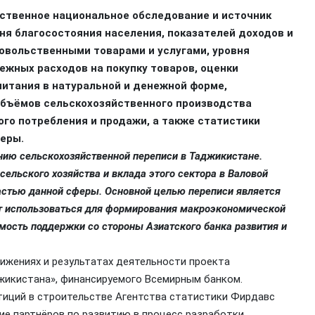
ственное национальное обследование и источник
ня благосостояния населения, показателей доходов и
овольственными товарами и услугами, уровня
ежных расходов на покупку товаров, оценки
питания в натуральной и денежной форме,
 объёмов сельскохозяйственного производства
го потребления и продажи, а также статистики
феры.
нию сельскохозяйственной переписи в Таджикистане.
льского хозяйства и вклада этого сектора в Валовой
частью данной сферы. Основной целью переписи является
ет использоваться для формирования макроэкономической
мость поддержки со стороны Азиатского банка развития и
ижениях и результатах деятельности проекта
жикистана», финансируемого Всемирным банком.
тиций в строительстве Агентства статистики Фирдавс
ие партнёров по развитию в процесс разработки