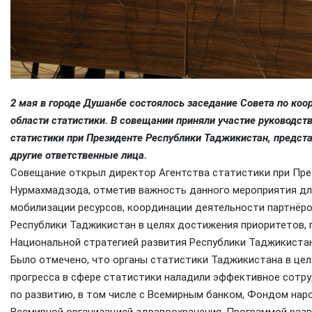
2 мая в городе Душанбе состоялось заседание Совета по коо
области статистики. В совещании приняли участие руководст
статистики при Президенте Республики Таджикистан, предста
другие ответственные лица.
Совещание открыл директор Агентства статистики при Пр
Нурмахмадзода, отметив важность данного мероприятия дл
мобилизации ресурсов, координации деятельности партнёро
Республики Таджикистан в целях достижения приоритетов,
Национальной стратегией развития Республики Таджикистан
Было отмечено, что органы статистики Таджикистана в це
прогресса в сфере статистики наладили эффективное сотр
по развитию, в том числе с Всемирным банком, Фондом на