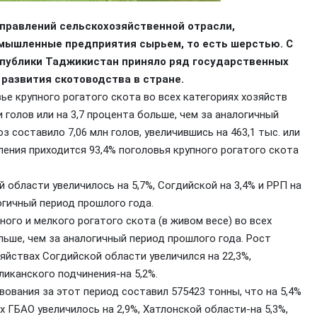
правлений сельскохозяйственной отрасли,
омышленные предприятия сырьем, то есть шерстью. С
публики Таджикистан приняло ряд государственных
развития скотоводства в стране.
ье крупного рогатого скота во всех категориях хозяйств
и голов или на 3,7 процента больше, чем за аналогичный
з составило 7,06 млн голов, увеличившись на 463,1 тыс. или
ления приходится 93,4% поголовья крупного рогатого скота
 области увеличилось на 5,7%, Согдийской на 3,4% и РРП на
логичный период прошлого года.
ного и мелкого рогатого скота (в живом весе) во всех
ольше, чем за аналогичный период прошлого года. Рост
яйствах Согдийской области увеличился на 22,3%,
ликанского подчинения-на 5,2%.
ования за этот период составил 575423 тонны, что на 5,4%
 ГБАО увеличилось на 2,9%, Хатлонской области-на 5,3%,