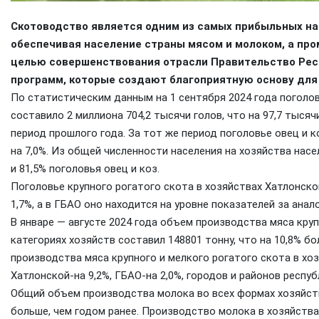
Скотоводство
является одним из самых прибыльных на
обеспечивая население страны мясом и молоком, а пр
целью совершенствования отрасли Правительство Рес
программ, которые создают благоприятную основу для 
По статистическим данным на 1 сентября 2024 года поголов
составило 2 миллиона 704,2 тысячи голов, что на 97,7 тысяч
период прошлого года. За тот же период поголовье овец и ко
на 7,0%. Из общей численности населения на хозяйства насе
и 81,5% поголовья овец и коз.
Поголовье крупного рогатого скота в хозяйствах Хатлонской
1,7%, а в ГБАО оно находится на уровне показателей за ана
В январе — августе 2024 года объем производства мяса круп
категориях хозяйств составил 148801 тонну, что на 10,8% б
производства мяса крупного и мелкого рогатого скота в хоз
Хатлонской-на 9,2%, ГБАО-на 2,0%, городов и районов респуб
Общий объем производства молока во всех формах хозяйств
больше, чем годом ранее. Производство молока в хозяйствах